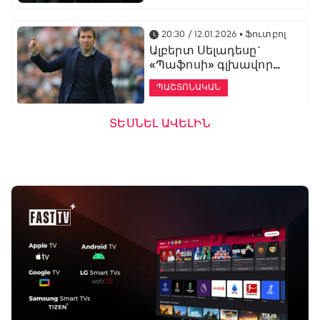
20:30 / 12.01.2026
• Ֆուտբոլ
Ալբերտ Սելադեսը`
«Պաֆոսի» գլխավոր
մարզիչ
ՊԱՇՏՈՆԱԿԱՆ
ՏԵՍՆԵԼ ԱՎԵԼԻՆ
19:53 / 12.01.2026
• Ֆուտբոլ
«Ալաշկերտը»
մարզական հավաք
կանցկացնի
Անթալիայում
13:51 / 12.01.2026
• Ֆուտբոլ
Բալոտելին
կարեիրան կշարունակի
ԱՄԷ-ի երկրորդ լիգայում
ՊԱՇՏՈՆԱԿԱՆ