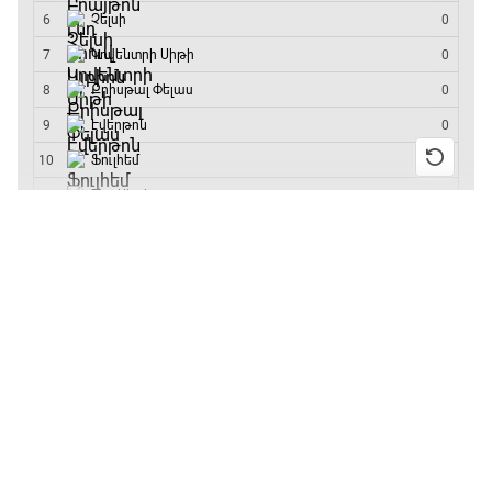
մրցաշարի հաղթող
Անգլիա - Արգենտինա
16:10 - 18:10
Առագաստանավային սպորտ
18:10 - 18:40
13:55 / 11.01.2026
• Թենիս
Բուբլիկը հաղթեց
Հոնկոնգի մրցաշարում
Լա լիգայի ստադիոնները
և կարիերայում
առաջին անգամ կլինի
18:40 - 18:50
10-րդը
12:39 / 11.01.2026
• Ֆուտբոլ
ԱԱ-2026, Փլեյ-օֆֆ, 3-րդ տեղի խաղ.
Անգլիայի գավաթ.
Ֆրանսիա - Անգլիա
«Չելսին» Ռոսենյորի
18:50 - 21:10
գլխավորությամբ
առաջին խաղում
Փ/Ֆ Ամեն ինչ կամ ոչինչ. Մանչեսթեր Սիթի
հաղթել է
21:10 - 23:45
11:38 / 11.01.2026
• Ֆուտբոլ
Ինչ դիտել այսօր
Մշակույթ և ֆուտբոլ