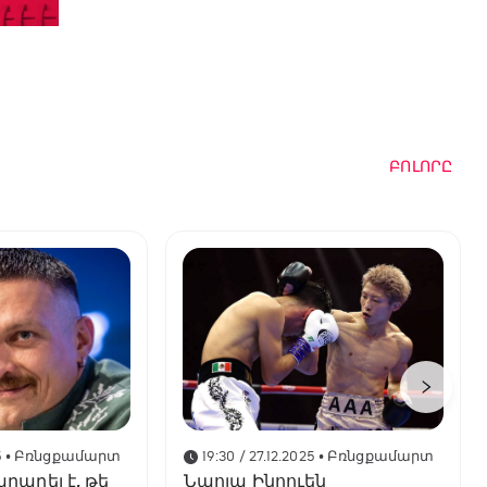
ԲՈԼՈՐԸ
5
• Բռնցքամարտ
19:30 / 27.12.2025
• Բռնցքամարտ
րարել է, թե
Նաոյա Ինոուեն