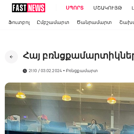
ՍՊՈՐՏ
ՄՇԱԿՈՒՅԹ
Ֆուտբոլ
Ըմբշամարտ
Ծանրամարտ
Շախ
Հայ բռնցքամարտիկները
21:10 / 03.02.2024
•
Բռնցքամարտ