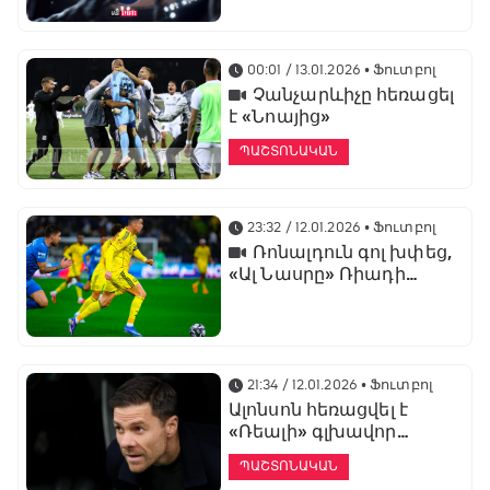
առաջնության
ցուցադրման գլխավոր
հովանավորն է
00:01 / 13.01.2026
• Ֆուտբոլ
Չանչարևիչը հեռացել
է «Նոայից»
ՊԱՇՏՈՆԱԿԱՆ
23:32 / 12.01.2026
• Ֆուտբոլ
Ռոնալդուն գոլ խփեց,
«Ալ Նասրը» Ռիադի
դերբիում պարտվեց «Ալ
Հիլյալին»
21:34 / 12.01.2026
• Ֆուտբոլ
Ալոնսոն հեռացվել է
«Ռեալի» գլխավոր
մարզչի պաշտոնից
ՊԱՇՏՈՆԱԿԱՆ