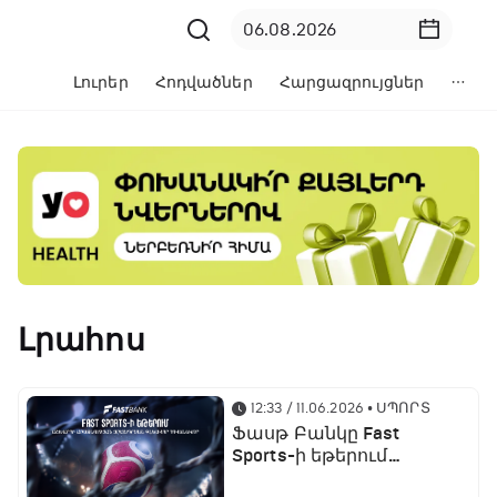
Լուրեր
Հոդվածներ
Հարցազրույցներ
Լրահոս
12:33 / 11.06.2026
• ՍՊՈՐՏ
Ֆասթ Բանկը Fast
Sports-ի եթերում
ֆուտբոլի աշխարհի