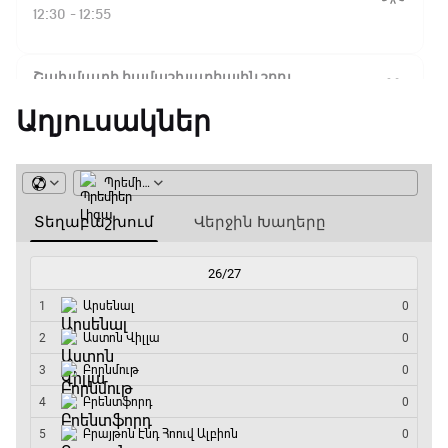
Ֆլիկ. ««Ռեալի» դեմ
12:30 - 12:55
խաղը բոլորովին այլ
բան է»
Շախմատի համաշխարհային շոու
12:55 - 13:20
Աղյուսակներ
16:18 / 11.01.2026
• Թենիս
Հոնկոնգ. Խաչանովը և
Փ/Ֆ Ակումբների աշխարհ
Ռուբլյովը պարտվեցին
զուգախաղի
13:20 - 13:45
եզրափակիչում
ԱԱ-2026, Փլեյ-օֆֆ, կիսաեզրափակիչ.
15:45 / 11.01.2026
• Թենիս
Ֆրանսիա - Իսպանիա
Սաբալենկան
13:45 - 15:45
երկրորդ տարին
անընդմեջ հաղթել է
GOAT. Կանանց հեծանվավազք
Բրիսբենի մրցաշարում
15:45 - 16:10
14:49 / 11.01.2026
• Թենիս
ԱԱ-2026, Փլեյ-օֆֆ, կիսաեզրափակիչ.
Մեդվեդևը` Բրիսբենի