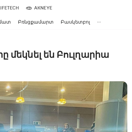
LIFETECH
AKNEYE
մատ
Բռնցքամարտ
Բասկետբոլ
 մեկնել են Բուլղարիա