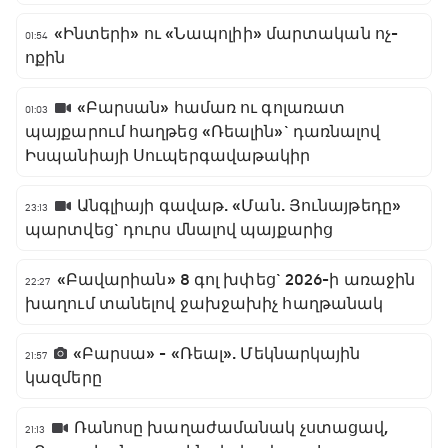
«Ինտերի» ու «Նապոլիի» մարտական ոչ-
01:54
ոքին
«Բարսան» համառ ու գոլառատ
01:03
պայքարում հաղթեց «Ռեալին»` դառնալով
Իսպանիայի Սուպերգավաթակիր
Անգլիայի գավաթ. «Ման. Յունայթեդը»
23:13
պարտվեց` դուրս մնալով պայքարից
«Բավարիան» 8 գոլ խփեց` 2026-ի առաջին
22:27
խաղում տանելով ջախջախիչ հաղթանակ
«Բարսա» - «Ռեալ». Մեկնարկային
21:57
կազմերը
Ռանոսը խաղաժամանակ չստացավ,
21:13