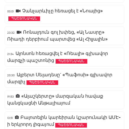
Չանչարևիչը հեռացել է «Նոայից»
00:01
ՊԱՇՏՈՆԱԿԱՆ
Ռոնալդուն գոլ խփեց, «Ալ Նասրը»
23:32
Ռիադի դերբիում պարտվեց «Ալ Հիլյալին»
Ալոնսոն հեռացվել է «Ռեալի» գլխավոր
21:34
մարզչի պաշտոնից
ՊԱՇՏՈՆԱԿԱՆ
Ալբերտ Սելադեսը` «Պաֆոսի» գլխավոր
20:30
մարզիչ
ՊԱՇՏՈՆԱԿԱՆ
«Ալաշկերտը» մարզական հավաք
19:53
կանցկացնի Անթալիայում
Բալոտելին կարեիրան կշարունակի ԱՄԷ-
13:51
ի երկրորդ լիգայում
ՊԱՇՏՈՆԱԿԱՆ