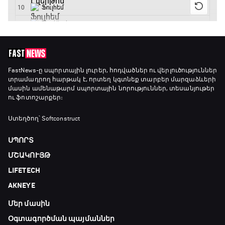
17:25 - 20:10
Լա լիգայի ստադիոնները
20:10 - 20:20
Անպարտելի. Ալեքս Ֆերգյուսոն
FastNews
-ը սպորտային լուրեր, հոդվածներ ու վերլուծություններ
տրամադրող հարթակ է, որտեղ կգտնեք տարբեր մարզաձևերի
20:20 - 20:45
մասին ամենաթարմ սպորտային նորություններ, տեսանյութեր
ու ֆոտոշարքեր։
Փ/Ֆ Ամեն ինչ կամ ոչինչ. Մանչեսթեր Սիթի
Ստեղծող՝ Softconstruct
20:45 - 23:25
ՍՊՈՐՏ
ՄՇԱԿՈՒՅԹ
GOAT. Խառը մենամարտեր
LIFETECH
23:25 - 23:50
AKNEYE
Մեր մասին
Փ/Ֆ Երազանքի թիմեր
23:50 - 00:00
Օգտագործման պայմաններ