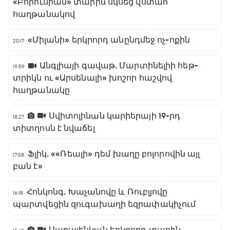
«Բորուսիան» տարին սկսեց վստահ
հաղթանակով
«Միլանի» երկրորդ անընդմեջ ոչ-ոքին
20:17
Անգլիայի գավաթ. Մարտինելիի հեթ-
19:59
տրիկն ու «Արսենալի» խոշոր հաշվով
հաղթանակը
Սվիտոլինան կարիերայի 19-րդ
18:27
տիտղոսն է նվաճել
Ֆլիկ. ««Ռեալի» դեմ խաղը բոլորովին այլ
17:08
բան է»
Հոնկոնգ. Խաչանովը և Ռուբլյովը
16:18
պարտվեցին զուգախաղի եզրափակիչում