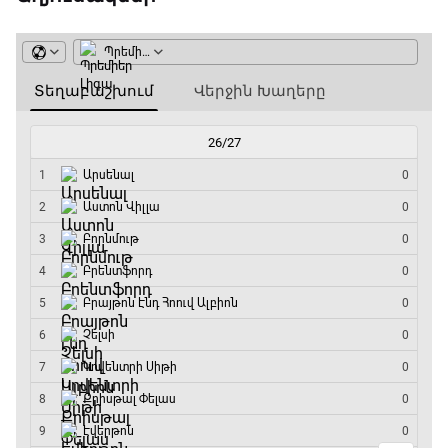
ԱԱ-2026, Փլեյ-օֆֆ, 1/4 եզրափակիչ.
Նորվեգիա - Անգլիա
11:45 - 14:30
GOAT. Մարզիչներ
14:30 - 15:00
Գիրինգ Ափ
15:00 - 15:30
Ֆորմուլա 1. Բելգիայի Գրան Պրի. Մրցարշավ
15:30 - 17:25
ԱԱ-2026, Փլեյ-օֆֆ, 1/4 եզրափակիչ.
Արգենտինա - Շվեյցարիա