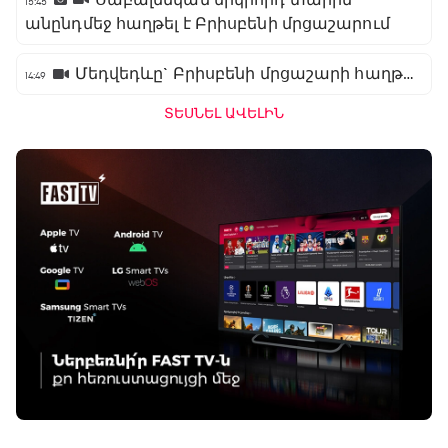
Սաբալենկան երկրորդ տարին
15:45
անընդմեջ հաղթել է Բրիսբենի մրցաշարում
Մեդվեդևը` Բրիսբենի մրցաշարի հաղթող
14:49
ՏԵՍՆԵԼ ԱՎԵԼԻՆ