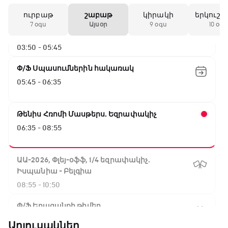
00:55 - 03:50
ուրբաթ
շաբաթ
կիրակի
երկուշա
ԱԱ-2026, Փլեյ-օֆֆ, 1/16 եզրափակիչ.
7 օգս
Այսօր
9 օգս
10 օգս
Ֆրանսիա - Շվեդիա
03:50 - 05:45
Փ/Ֆ Սպասումներին հակառակ
05:45 - 06:35
Թենիս Հռոմի Մասթերս. Եզրափակիչ
06:35 - 08:55
ԱԱ-2026, Փլեյ-օֆֆ, 1/4 եզրափակիչ.
Իսպանիա - Բելգիա
08:55 - 10:50
Փ/Ֆ Երազանքի թիմեր
10:50 - 11:45
Աղյուսակներ