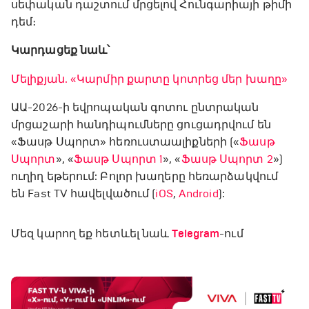
սեփական դաշտում մրցելով Հունգարիայի թիմի
դեմ։
Կարդացեք նաև՝
Մելիքյան. «Կարմիր քարտը կոտրեց մեր խաղը»
ԱԱ-2026-ի եվրոպական գոտու ընտրական
մրցաշարի հանդիպումները ցուցադրվում են
«Ֆասթ Սպորտ» հեռուստաալիքների («
Ֆասթ
Սպորտ
», «
Ֆասթ Սպորտ 1
», «
Ֆասթ Սպորտ 2
»)
ուղիղ եթերում: Բոլոր խաղերը հեռարձակվում
են Fast TV հավելվածում (
iOS
,
Android
):
Մեզ կարող եք հետևել նաև
Telegram
-ում