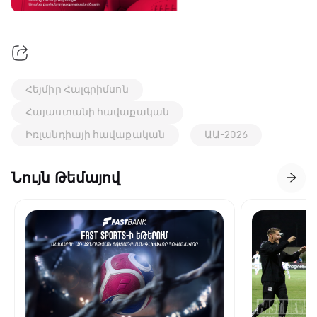
Հեյմիր Հալգրիմսոն
Հայաստանի հավաքական
Իռլանդիայի հավաքական
ԱԱ-2026
Նույն Թեմայով