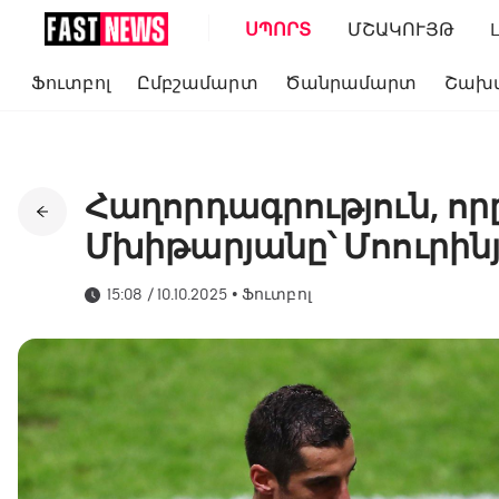
ՍՊՈՐՏ
ՄՇԱԿՈՒՅԹ
Ֆուտբոլ
Ըմբշամարտ
Ծանրամարտ
Շախ
Հաղորդագրություն, որ
Մխիթարյանը՝ Մոուրինյ
15:08 / 10.10.2025
•
Ֆուտբոլ