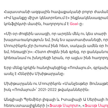
Հայաստանի ազգային հավաքականի բոլոր ժաման
«Իմ կյանքը միշտ կենտրոնում է» ինքնակենսագրակ
կոնֆլիկտի մասին, հաղորդում է
Goal
-ը։
«Մի օր Ժոզեին ասացի, որ արդեն մեկ ու կես տարի 
խայտառակություն եմ, իսկ ես պատասխանեցի, որ 
Մոուրինյոն չէր խոսում ինձ հետ, սակայն ամեն օր 
եմ, հեռացի՛ր»։ Հետո Ժոզեն ինձ գրեց, որ ցանկանու
կհեռանամ ու խնդրեցի նրան, որ այլևս ինձ հաղոր
Երբ մենք կրկին հանդիպեցինք «Ռոմայում», գրկա
ասել է Հենրիխ Մխիթարյանը։
Մխիթարյանն ու Մոուրինյոն «Մանչեսթեր Յունայթե
իսկ «Ռոմայում»՝ 2021-2022 թվականներին։
Անգլիայի Պրեմիեր լիգայի և Իտալիայի Ա Սերիայ
հեռուստաալիքների («
Ֆասթ Սպորտ
», «
Ֆասթ Սպո