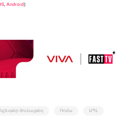
OS
,
Android
):
նչեսթեր Յունայթեդ
Ռոմա
ԱՊԼ