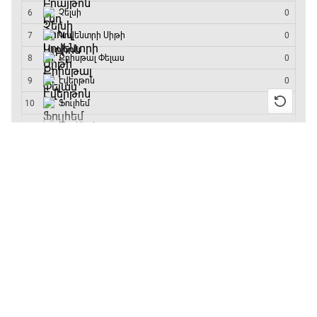
մրցաշարի հաղթող
Մրցարշավ
19:10 - 21:30
ԱԱ-2026, Փլեյ-օֆֆ, եզրափակիչ. Իսպանիա -
Արգենտինա
13:55 / 11.01.2026
• Թենիս
21:30 - 00:00
Բուբլիկը հաղթեց
Հոնկոնգի մրցաշարում
և կարիերայում
առաջին անգամ կլինի
10-րդը
12:39 / 11.01.2026
• Ֆուտբոլ
Անգլիայի գավաթ.
«Չելսին» Ռոսենյորի
գլխավորությամբ
առաջին խաղում
հաղթել է
11:38 / 11.01.2026
• Ֆուտբոլ
Ինչ դիտել այսօր