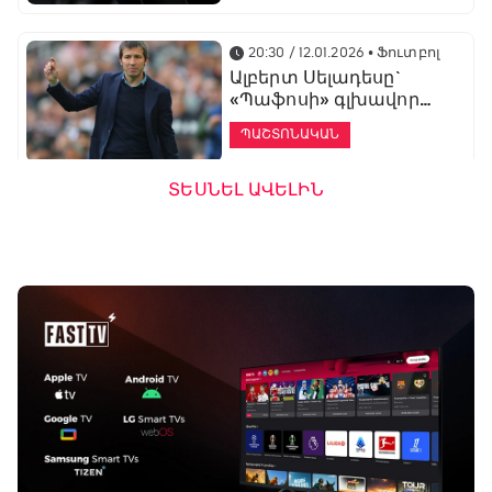
20:30 / 12.01.2026
• Ֆուտբոլ
Ալբերտ Սելադեսը`
«Պաֆոսի» գլխավոր
մարզիչ
ՊԱՇՏՈՆԱԿԱՆ
ՏԵՍՆԵԼ ԱՎԵԼԻՆ
19:53 / 12.01.2026
• Ֆուտբոլ
«Ալաշկերտը»
մարզական հավաք
կանցկացնի
Անթալիայում
13:51 / 12.01.2026
• Ֆուտբոլ
Բալոտելին
կարեիրան կշարունակի
ԱՄԷ-ի երկրորդ լիգայում
ՊԱՇՏՈՆԱԿԱՆ