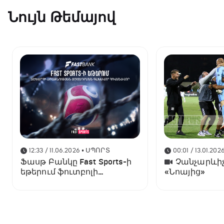
Նույն Թեմայով
12:33 / 11.06.2026
• ՍՊՈՐՏ
00:01 / 13.01.202
Ֆասթ Բանկը Fast Sports-ի
Չանչարևիչ
եթերում ֆուտբոլի
«Նոայից»
աշխարհի առաջնության
ցուցադրման գլխավոր
հովանավորն է