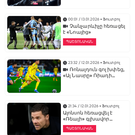
առաջնության
ցուցադրման գլխավոր
հովանավորն է
00:01 / 13.01.2026
• Ֆուտբոլ
Չանչարևիչը հեռացել
է «Նոայից»
ՊԱՇՏՈՆԱԿԱՆ
23:32 / 12.01.2026
• Ֆուտբոլ
Ռոնալդուն գոլ խփեց,
«Ալ Նասրը» Ռիադի
դերբիում պարտվեց «Ալ
Հիլյալին»
21:34 / 12.01.2026
• Ֆուտբոլ
Ալոնսոն հեռացվել է
«Ռեալի» գլխավոր
մարզչի պաշտոնից
ՊԱՇՏՈՆԱԿԱՆ