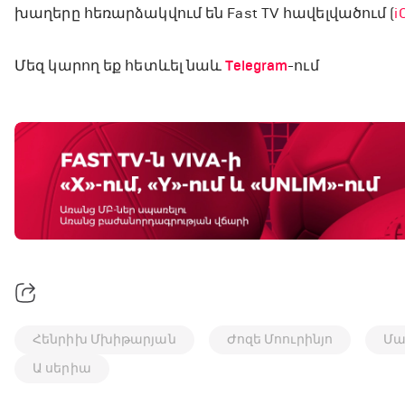
խաղերը հեռարձակվում են Fast TV հավելվածում (
i
Մեզ կարող եք հետևել նաև
Telegram
-ում
Հենրիխ Մխիթարյան
Ժոզե Մոուրինյո
Մա
Ա սերիա