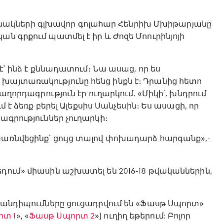
ակների գլխավոր գոլահար Հենրիխ Մխիթարյանը
ան գրքում պատմել է իր և Ժոզե Մոուրինյոյի
է՝ ինձ է քննադատում։ Նա ասաց, որ ես
խայտառակությունը հենց ինքն է։ Դրանից հետո
հաղորդագրություն էր ուղարկում․ «Միկի՛, խնդրում
մ է ձեռք բերել Ալեքսիս Սանչեսին։ Ես ասացի, որ
դագրություններ չուղարկի։
խառնվեցինք՝ ցույց տալով փոխադարձ հարգանք»,-
դում» միասին աշխատել են 2016-18 թվականներին,
ի հանդիպումները ցուցադրվում են «Ֆասթ Սպորտ»
րտ 1
», «
Ֆասթ Սպորտ 2
») ուղիղ եթերում: Բոլոր