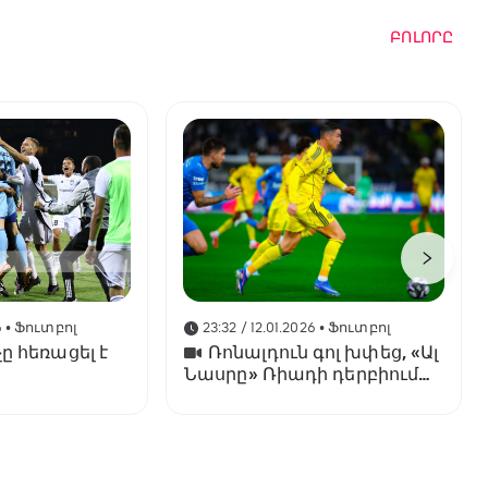
ԲՈԼՈՐԸ
6
• Ֆուտբոլ
23:32 / 12.01.2026
• Ֆուտբոլ
ը հեռացել է
Ռոնալդուն գոլ խփեց, «Ալ
Նասրը» Ռիադի դերբիում
պարտվեց «Ալ Հիլյալին»