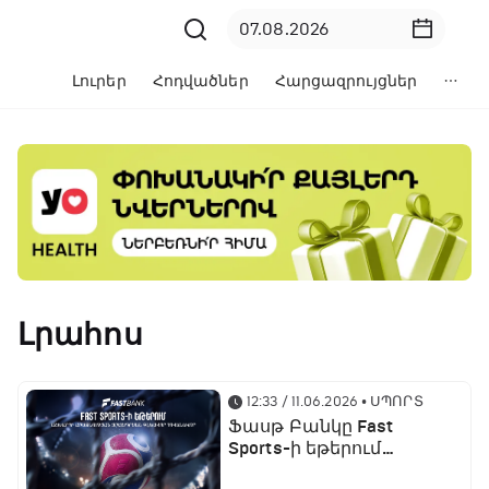
Լուրեր
Հոդվածներ
Հարցազրույցներ
Լրահոս
12:33 / 11.06.2026
• ՍՊՈՐՏ
Ֆասթ Բանկը Fast
Sports-ի եթերում
ֆուտբոլի աշխարհի