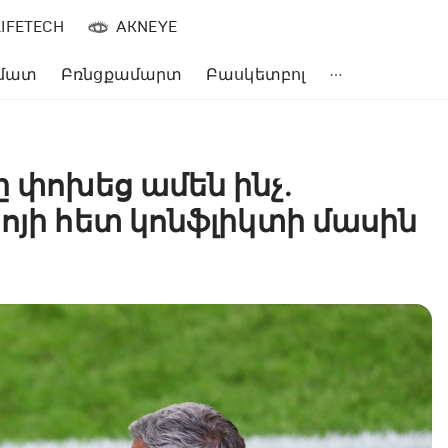
LIFETECH
AKNEYE
մատ
Բռնցքամարտ
Բասկետբոլ
ը փոխեց ամեն ինչ․
ոյի հետ կոնֆլիկտի մասին