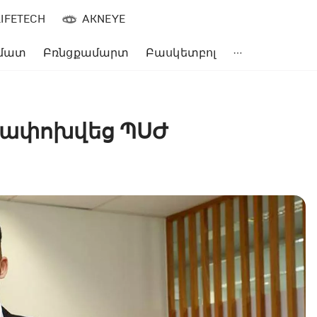
LIFETECH
AKNEYE
մատ
Բռնցքամարտ
Բասկետբոլ
եղափոխվեց ՊՍԺ