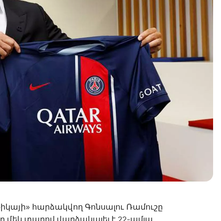
իկայի» հարձակվող Գոնսալու Ռամուշը
 մեկ տարով վարձակալել է 22-ամյա