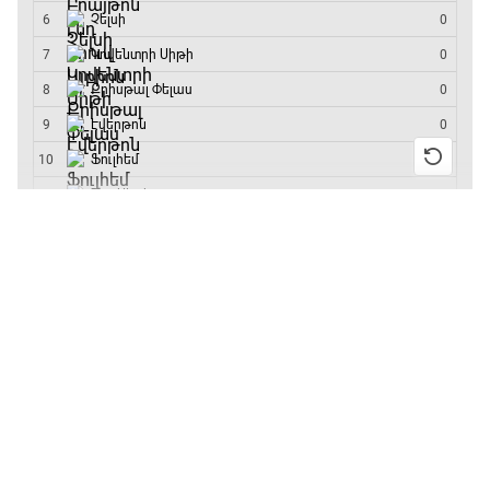
մրցաշարի հաղթող
ԱԱ-2026, Փլեյ-օֆֆ, կիսաեզրափակիչ.
Ֆրանսիա - Իսպանիա
15:45 - 17:40
13:55 / 11.01.2026
• Թենիս
Բուբլիկը հաղթեց
Փ/Ֆ Ակումբների աշխարհ
Հոնկոնգի մրցաշարում
17:40 - 18:35
և կարիերայում
առաջին անգամ կլինի
10-րդը
Լա լիգայի ստադիոնները
12:39 / 11.01.2026
• Ֆուտբոլ
18:35 - 18:45
Անգլիայի գավաթ.
«Չելսին» Ռոսենյորի
գլխավորությամբ
GOAT. Ֆորմուլա 1-ի ավտոարշավորդներ
առաջին խաղում
18:45 - 19:10
հաղթել է
11:38 / 11.01.2026
• Ֆուտբոլ
Ֆորմուլա 1. Հունգարիայի Գրան Պրի.
Ինչ դիտել այսօր
Մրցարշավ