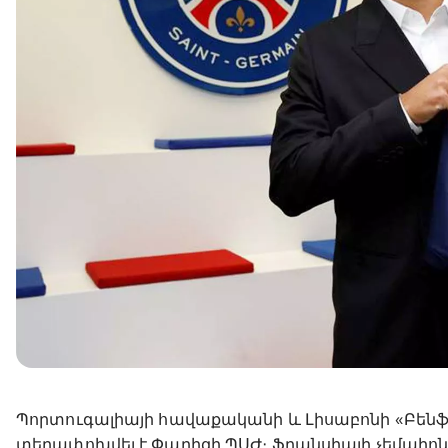
Պորտուգալիայի հավաքականի և Լիսաբոնի «Բենֆ
տեղափոխվել է Փարիզի ՊՍԺ։ Ֆրանսիայի չեմպիոնը