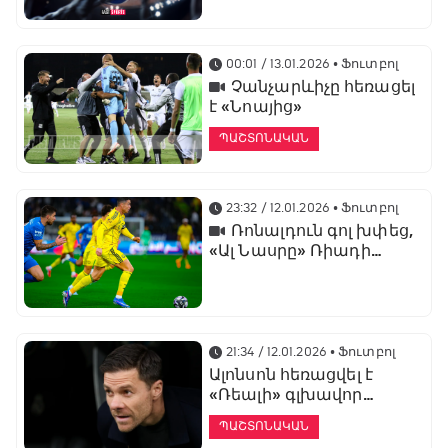
առաջնության
ցուցադրման գլխավոր
հովանավորն է
00:01 / 13.01.2026
• Ֆուտբոլ
Չանչարևիչը հեռացել
է «Նոայից»
ՊԱՇՏՈՆԱԿԱՆ
23:32 / 12.01.2026
• Ֆուտբոլ
Ռոնալդուն գոլ խփեց,
«Ալ Նասրը» Ռիադի
դերբիում պարտվեց «Ալ
Հիլյալին»
21:34 / 12.01.2026
• Ֆուտբոլ
Ալոնսոն հեռացվել է
«Ռեալի» գլխավոր
մարզչի պաշտոնից
ՊԱՇՏՈՆԱԿԱՆ