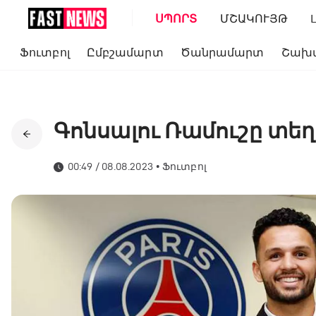
ՍՊՈՐՏ
ՄՇԱԿՈՒՅԹ
Ֆուտբոլ
Ըմբշամարտ
Ծանրամարտ
Շախ
Գոնսալու Ռամուշը տ
00:49 / 08.08.2023
•
Ֆուտբոլ