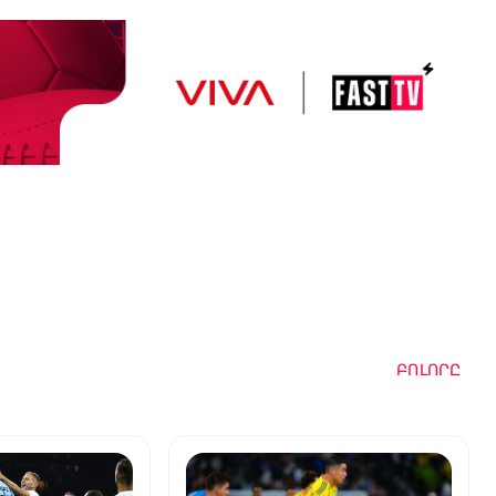
ԲՈԼՈՐԸ