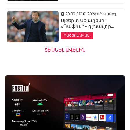
20:30 / 12.01.2026
• Ֆուտբոլ
Ալբերտ Սելադեսը`
«Պաֆոսի» գլխավոր
մարզիչ
ՊԱՇՏՈՆԱԿԱՆ
ՏԵՍՆԵԼ ԱՎԵԼԻՆ
19:53 / 12.01.2026
• Ֆուտբոլ
«Ալաշկերտը»
մարզական հավաք
կանցկացնի
Անթալիայում
13:51 / 12.01.2026
• Ֆուտբոլ
Բալոտելին
կարեիրան կշարունակի
ԱՄԷ-ի երկրորդ լիգայում
ՊԱՇՏՈՆԱԿԱՆ