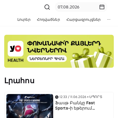
Լուրեր
Հոդվածներ
Հարցազրույցներ
Լրահոս
12:33 / 11.06.2026
• ՍՊՈՐՏ
Ֆասթ Բանկը Fast
Sports-ի եթերում
ֆուտբոլի աշխարհի