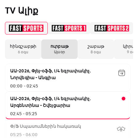
«Միլանի» երկրորդ
TV Ալիք
անընդմեջ ոչ-ոքին
19:59 / 11.01.2026
• Ֆուտբոլ
հինգշաբթի
ուրբաթ
շաբաթ
կիրա
Անգլիայի գավաթ.
6 օգս
Այսօր
8 օգս
9 օգս
Մարտինելիի հեթ-
տրիկն ու «Արսենալի»
խոշոր հաշվով
ԱԱ-2026, Փլեյ-օֆֆ, 1/4 եզրափակիչ.
հաղթանակը
Նորվեգիա - Անգլիա
00:00 - 02:45
18:27 / 11.01.2026
• Թենիս
Սվիտոլինան
ԱԱ-2026, Փլեյ-օֆֆ, 1/4 եզրափակիչ.
կարիերայի 19-րդ
Արգենտինա - Շվեյցարիա
տիտղոսն է նվաճել
02:45 - 05:25
Փ/Ֆ Սպասումներին հակառակ
17:08 / 11.01.2026
• Ֆուտբոլ
05:25 - 06:00