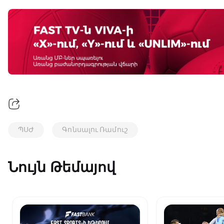
ՊՍԺ
Գոնսալու Ռամուշ
Նույն Թեմայով