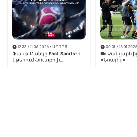
12:33 / 11.06.2026
• ՍՊՈՐՏ
00:01 / 13.01.202
Ֆասթ Բանկը Fast Sports-ի
Չանչարևիչ
եթերում ֆուտբոլի
«Նոայից»
աշխարհի առաջնության
ցուցադրման գլխավոր
հովանավորն է