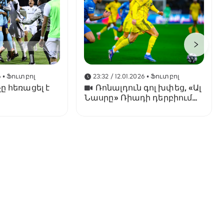
6
• Ֆուտբոլ
23:32 / 12.01.2026
• Ֆուտբոլ
ը հեռացել է
Ռոնալդուն գոլ խփեց, «Ալ
Նասրը» Ռիադի դերբիում
պարտվեց «Ալ Հիլյալին»