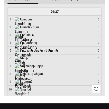
ԱԱ-2026, Փլեյ-օֆֆ, 1/4 եզրափակիչ.
Արգենտինա - Շվեյցարիա
17:25 - 20:10
Լա լիգայի ստադիոնները
20:10 - 20:20
Անպարտելի. Ալեքս Ֆերգյուսոն
20:20 - 20:45
Փ/Ֆ Ամեն ինչ կամ ոչինչ. Մանչեսթեր Սիթի
20:45 - 23:25
GOAT. Խառը մենամարտեր
23:25 - 23:50