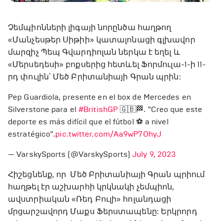
Չեմպիոնների լիգայի նորընծա հաղթող
«Մանչեսթեր Սիթիի» կատալոնացի գլխավոր
մարզիչ Պեպ Գվարդիոլան ներկա է եղել և
«Մերսեդեսի» բոքսերից հետևել Ֆորմուլա-1-ի 11-
րդ փուլին՝ Մեծ Բրիտանիայի Գրան պրին:
Pep Guardiola, presente en el box de Mercedes en
Silverstone para el
#BritishGP
🇬🇧🏁. "Creo que este
deporte es más difícil que el fútbol ⚽ a nivel
estratégico".
pic.twitter.com/Aa9wP7OhyJ
— VarskySports (@VarskySports)
July 9, 2023
Հիշեցնենք, որ Մեծ Բրիտանիայի Գրան պրիում
հաղթել էր աշխարհի կրկնակի չեմպիոն,
ավստրիական «Ռեդ Բուլի» հոլանդացի
մրցարշավորդ Մաքս Ֆերստապենը: Երկրորդ