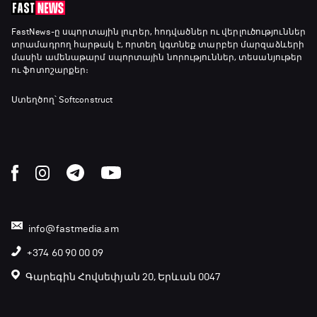
Փ/Ֆ Երազանքի թիմեր
FastNews
-ը սպորտային լուրեր, հոդվածներ ու վերլուծություններ
տրամադրող հարթակ է, որտեղ կգտնեք տարբեր մարզաձևերի
23:50 - 00:00
մասին ամենաթարմ սպորտային նորություններ, տեսանյութեր
ու ֆոտոշարքեր։
Ստեղծող՝ Softconstruct
info@fastmedia.am
+374 60 90 00 09
Գարեգին Հովսեփյան 20, Երևան 0047