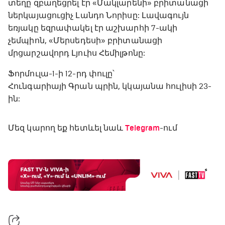
տեղը զբաղեցրել էր «Մակլարենի» բրիտանացի
ներկայացուցիչ Լանդո Նորիսը: Լավագույն
եռյակը եզրափակել էր աշխարհի 7-ակի
չեմպիոն, «Մերսեդեսի» բրիտանացի
մրցարշավորդ Լյուիս Հեմիլթոնը:
Ֆորմուլա-1-ի 12-րդ փուլը՝
Հունգարիայի Գրան պրին, կկայանա հուլիսի 23-
ին:
Մեզ կարող եք հետևել նաև
Telegram
-ում