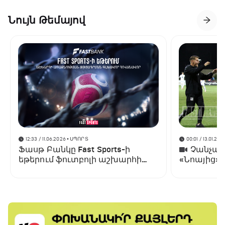
Նույն Թեմայով
12:33 / 11.06.2026
• ՍՊՈՐՏ
00:01 / 13.01.202
Ֆասթ Բանկը Fast Sports-ի
Չանչարև
եթերում ֆուտբոլի աշխարհի
«Նոայից»
առաջնության ցուցադրման
գլխավոր հովանավորն է