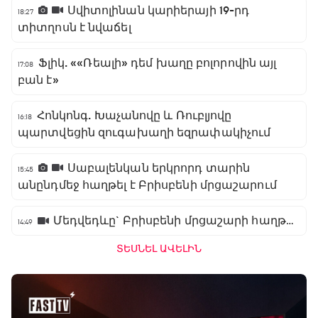
Սվիտոլինան կարիերայի 19-րդ
18:27
տիտղոսն է նվաճել
Ֆլիկ. ««Ռեալի» դեմ խաղը բոլորովին այլ
17:08
բան է»
Հոնկոնգ. Խաչանովը և Ռուբլյովը
16:18
պարտվեցին զուգախաղի եզրափակիչում
Սաբալենկան երկրորդ տարին
15:45
անընդմեջ հաղթել է Բրիսբենի մրցաշարում
Մեդվեդևը` Բրիսբենի մրցաշարի հաղթող
14:49
ՏԵՍՆԵԼ ԱՎԵԼԻՆ