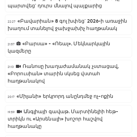
պարտվեց` դուրս մնալով պայքարից
«Բավարիան» 8 գոլ խփեց` 2026-ի առաջին
22:27
խաղում տանելով ջախջախիչ հաղթանակ
«Բարսա» - «Ռեալ». Մեկնարկային
21:57
կազմերը
Ռանոսը խաղաժամանակ չստացավ,
21:13
«Բորուսիան» տարին սկսեց վստահ
հաղթանակով
«Միլանի» երկրորդ անընդմեջ ոչ-ոքին
20:17
Անգլիայի գավաթ. Մարտինելիի հեթ-
19:59
տրիկն ու «Արսենալի» խոշոր հաշվով
հաղթանակը