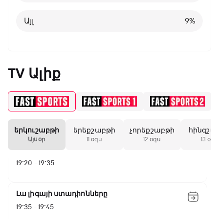
Այլ
8
%
Գիրինգ Ափ
Այլ
9
%
16:35 - 17:05
Ա սերիա. Կոմո - Ռոմա
TV Ալիք
17:05 - 18:55
Շախմատի համաշխարհային շոու
18:55 - 19:20
երկուշաբթի
երեքշաբթի
չորեքշաբթի
հինգշա
Այսօր
11 օգս
12 օգս
13 օգս
Մշակույթ և ֆուտբոլ
19:20 - 19:35
Լա լիգայի ստադիոնները
19:35 - 19:45