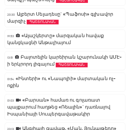
ՊԱՇՏՈՆԱԿԱՆ
Ալբերտ Սելադեսը` «Պաֆոսի» գլխավոր
20:30
մարզիչ
ՊԱՇՏՈՆԱԿԱՆ
«Ալաշկերտը» մարզական հավաք
19:53
կանցկացնի Անթալիայում
Բալոտելին կարեիրան կշարունակի ԱՄԷ-
13:51
ի երկրորդ լիգայում
ՊԱՇՏՈՆԱԿԱՆ
«Ինտերի» ու «Նապոլիի» մարտական ոչ-
01:54
ոքին
«Բարսան» համառ ու գոլառատ
01:03
պայքարում հաղթեց «Ռեալին»` դառնալով
Իսպանիայի Սուպերգավաթակիր
Անգլիայի գավաթ. «Ման. Յունայթեդը»
23:13