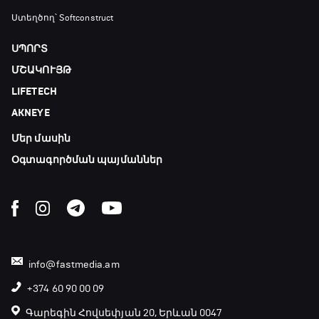
Ստեղծող՝ Softconstruct
ՍՊՈՐՏ
ՄՇԱԿՈՒՅԹ
LIFETECH
AKNEYE
Մեր մասին
Օգտագործման պայմաններ
info@fastmedia.am
+374 60 90 00 09
Գարեգին Հովսեփյան 20, Երևան 0047