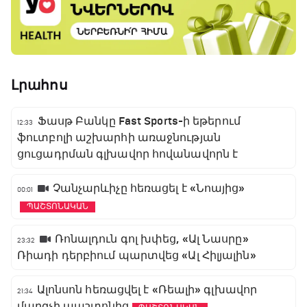
Լրահոս
Ֆասթ Բանկը Fast Sports-ի եթերում
12:33
ֆուտբոլի աշխարհի առաջնության
ցուցադրման գլխավոր հովանավորն է
Չանչարևիչը հեռացել է «Նոայից»
00:01
ՊԱՇՏՈՆԱԿԱՆ
Ռոնալդուն գոլ խփեց, «Ալ Նասրը»
23:32
Ռիադի դերբիում պարտվեց «Ալ Հիլյալին»
Ալոնսոն հեռացվել է «Ռեալի» գլխավոր
21:34
մարզչի պաշտոնից