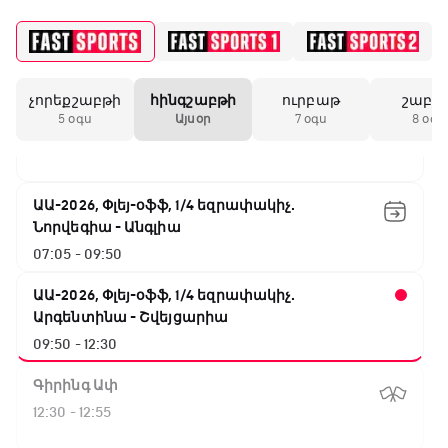
ԱԱ-2026, Փլեյ-օֆֆ, 1/4 եզրափակիչ.
Իսպանիա - Բելգիա
02:50 - 04:40
չորեքշաբթի
հինգշաբթի
ուրբաթ
շաբա
NBA. Սան Անտոնիո - Նիքս
5 օգս
Այսօր
7 օգս
8 օգս
04:40 - 07:05
ԱԱ-2026, Փլեյ-օֆֆ, 1/4 եզրափակիչ.
Նորվեգիա - Անգլիա
07:05 - 09:50
ԱԱ-2026, Փլեյ-օֆֆ, 1/4 եզրափակիչ.
Արգենտինա - Շվեյցարիա
09:50 - 12:30
Գիրինգ Ափ
12:30 - 12:55