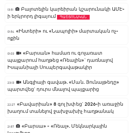
Բալոտելին կարեիրան կշարունակի ԱՄԷ-
13:51
ի երկրորդ լիգայում
ՊԱՇՏՈՆԱԿԱՆ
«Ինտերի» ու «Նապոլիի» մարտական ոչ-
01:54
ոքին
«Բարսան» համառ ու գոլառատ
01:03
պայքարում հաղթեց «Ռեալին»` դառնալով
Իսպանիայի Սուպերգավաթակիր
Անգլիայի գավաթ. «Ման. Յունայթեդը»
23:13
պարտվեց` դուրս մնալով պայքարից
«Բավարիան» 8 գոլ խփեց` 2026-ի առաջին
22:27
խաղում տանելով ջախջախիչ հաղթանակ
«Բարսա» - «Ռեալ». Մեկնարկային
21:57