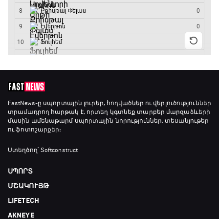
Առագաստանավային սպորտ
18:10 - 18:40
Լա լիգայի ստադիոնները
18:40 - 18:50
ԱԱ-2026, Փլեյ-օֆֆ, 3-րդ տեղի խաղ.
FastNews
-ը սպորտային լուրեր, հոդվածներ ու վերլուծություններ
տրամադրող հարթակ է, որտեղ կգտնեք տարբեր մարզաձևերի
Ֆրանսիա - Անգլիա
մասին ամենաթարմ սպորտային նորություններ, տեսանյութեր
18:50 - 21:10
ու ֆոտոշարքեր։
Փ/Ֆ Ամեն ինչ կամ ոչինչ. Մանչեսթեր Սիթի
Ստեղծող՝ Softconstruct
21:10 - 23:45
ՍՊՈՐՏ
ՄՇԱԿՈՒՅԹ
Մշակույթ և ֆուտբոլ
LIFETECH
23:45 - 00:00
AKNEYE