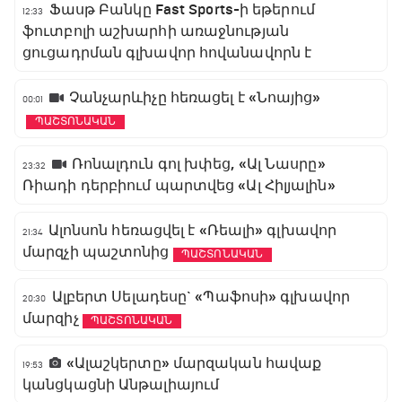
Ֆասթ Բանկը Fast Sports-ի եթերում
12:33
ֆուտբոլի աշխարհի առաջնության
ցուցադրման գլխավոր հովանավորն է
Չանչարևիչը հեռացել է «Նոայից»
00:01
ՊԱՇՏՈՆԱԿԱՆ
Ռոնալդուն գոլ խփեց, «Ալ Նասրը»
23:32
Ռիադի դերբիում պարտվեց «Ալ Հիլյալին»
Ալոնսոն հեռացվել է «Ռեալի» գլխավոր
21:34
մարզչի պաշտոնից
ՊԱՇՏՈՆԱԿԱՆ
Ալբերտ Սելադեսը` «Պաֆոսի» գլխավոր
20:30
մարզիչ
ՊԱՇՏՈՆԱԿԱՆ
«Ալաշկերտը» մարզական հավաք
19:53
կանցկացնի Անթալիայում