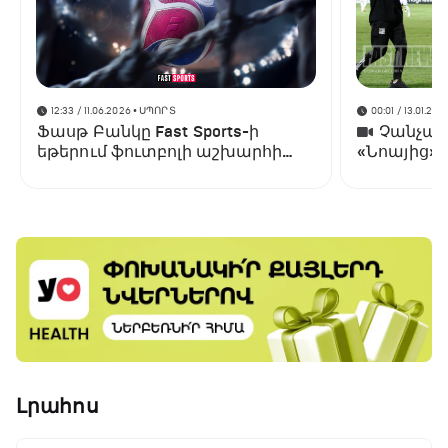
12:33 / 11.06.2026
• ՍՊՈՐՏ
00:01 / 13.01.202
Ֆասթ Բանկը Fast Sports-ի
Չանչարև
եթերում ֆուտբոլի աշխարհի
«Նոայից»
առաջնության ցուցադրման
գլխավոր հովանավորն է
Լրահոս