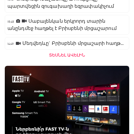
պարտվեցին զուգախաղի եզրափակիչում
Սաբալենկան երկրորդ տարին
15:45
անընդմեջ հաղթել է Բրիսբենի մրցաշարում
Մեդվեդևը` Բրիսբենի մրցաշարի հաղթող
14:49
ՏԵՍՆԵԼ ԱՎԵԼԻՆ