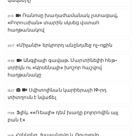
կազմերը
Ռանոսը խաղաժամանակ չստացավ,
21:13
«Բորուսիան» տարին սկսեց վստահ
հաղթանակով
«Միլանի» երկրորդ անընդմեջ ոչ-ոքին
20:17
Անգլիայի գավաթ. Մարտինելիի հեթ-
19:59
տրիկն ու «Արսենալի» խոշոր հաշվով
հաղթանակը
Սվիտոլինան կարիերայի 19-րդ
18:27
տիտղոսն է նվաճել
Ֆլիկ. ««Ռեալի» դեմ խաղը բոլորովին այլ
17:08
բան է»
Հոնկոնգ. Խաչանովը և Ռուբլյովը
16:18