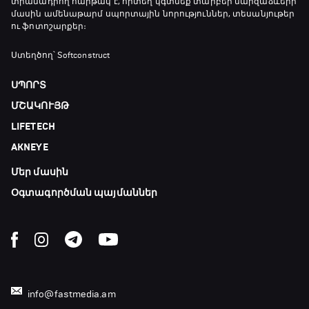
տրամադրող հարթակ է, որտեղ կգտնեք տարբեր մարզաձևերի
մասին ամենաթարմ սպորտային նորություններ, տեսանյութեր
ու ֆոտոշարքեր։
Ստեղծող՝ Softconstruct
ՍՊՈՐՏ
ՄՇԱԿՈՒՅԹ
LIFETECH
AKNEYE
Մեր մասին
Օգտագործման պայմաններ
info@fastmedia.am