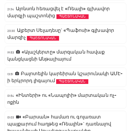
Ալոնսոն հեռացվել է «Ռեալի» գլխավոր
21:34
մարզչի պաշտոնից
ՊԱՇՏՈՆԱԿԱՆ
Ալբերտ Սելադեսը` «Պաֆոսի» գլխավոր
20:30
մարզիչ
ՊԱՇՏՈՆԱԿԱՆ
«Ալաշկերտը» մարզական հավաք
19:53
կանցկացնի Անթալիայում
Բալոտելին կարեիրան կշարունակի ԱՄԷ-
13:51
ի երկրորդ լիգայում
ՊԱՇՏՈՆԱԿԱՆ
«Ինտերի» ու «Նապոլիի» մարտական ոչ-
01:54
ոքին
«Բարսան» համառ ու գոլառատ
01:03
պայքարում հաղթեց «Ռեալին»` դառնալով
Իսպանիայի Սուպերգավաթակիր