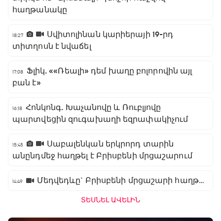
հաղթանակը
Սվիտոլինան կարիերայի 19-րդ
18:27
տիտղոսն է նվաճել
Ֆլիկ. ««Ռեալի» դեմ խաղը բոլորովին այլ
17:08
բան է»
Հոնկոնգ. Խաչանովը և Ռուբլյովը
16:18
պարտվեցին զուգախաղի եզրափակիչում
Սաբալենկան երկրորդ տարին
15:45
անընդմեջ հաղթել է Բրիսբենի մրցաշարում
Մեդվեդևը` Բրիսբենի մրցաշարի հաղթող
14:49
ՏԵՍՆԵԼ ԱՎԵԼԻՆ