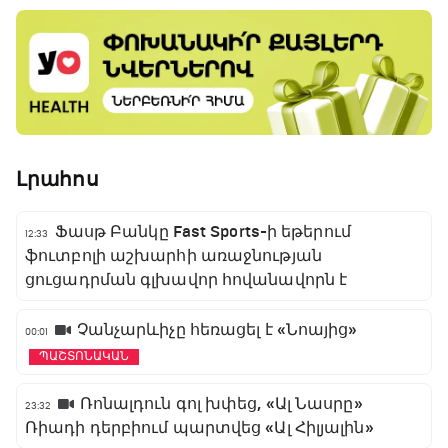
Լրահոս
Ֆասթ Բանկը Fast Sports-ի եթերում
12:33
ֆուտբոլի աշխարհի առաջնության
ցուցադրման գլխավոր հովանավորն է
Չանչարևիչը հեռացել է «Նոայից»
00:01
ՊԱՇՏՈՆԱԿԱՆ
Ռոնալդուն գոլ խփեց, «Ալ Նասրը»
23:32
Ռիադի դերբիում պարտվեց «Ալ Հիլյալին»