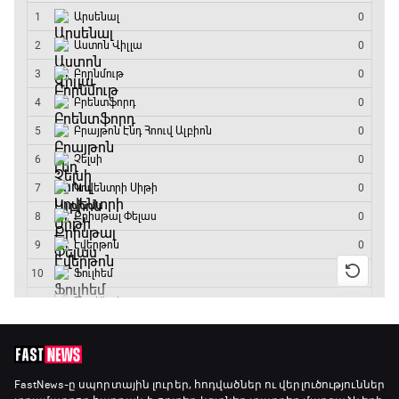
19:40 - 20:10
Ֆուտբոլի ազգեր
20:10 - 21:00
Փ/Ֆ Մաքս Ֆերստապեն. Չեմպիոնի
անատոմիա
21:00 - 23:20
Առագաստանավային սպորտ
23:20 - 23:45
Մշակույթ և ֆուտբոլ
23:45 - 00:00
FastNews
-ը սպորտային լուրեր, հոդվածներ ու վերլուծություններ