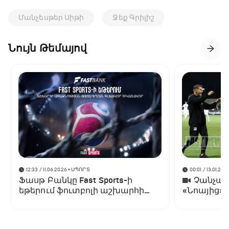
Մանչեսթեր Սիթի
Ջեք Գրիլիշ
Նույն Թեմայով
12:33 / 11.06.2026
• ՍՊՈՐՏ
00:01 / 13.01.202
Ֆասթ Բանկը Fast Sports-ի
Չանչարև
եթերում ֆուտբոլի աշխարհի
«Նոայից»
առաջնության ցուցադրման
գլխավոր հովանավորն է