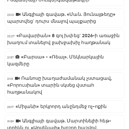
Անգլիայի գավաթ. «Ման. Յունայթեդը»
23:13
պարտվեց` դուրս մնալով պայքարից
«Բավարիան» 8 գոլ խփեց` 2026-ի առաջին
22:27
խաղում տանելով ջախջախիչ հաղթանակ
«Բարսա» - «Ռեալ». Մեկնարկային
21:57
կազմերը
Ռանոսը խաղաժամանակ չստացավ,
21:13
«Բորուսիան» տարին սկսեց վստահ
հաղթանակով
«Միլանի» երկրորդ անընդմեջ ոչ-ոքին
20:17
Անգլիայի գավաթ. Մարտինելիի հեթ-
19:59
տրիկն ու «Արսենալի» խոշոր հաշվով