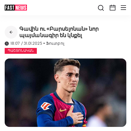
Գավին ու «Բարսելոնան» նոր
պայմանագիր են կնքել
18:07 / 31.01.2025
•
Ֆուտբոլ
ՊԱՇՏՈՆԱԿԱՆ