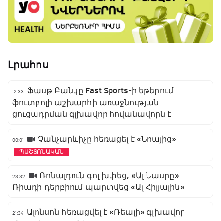
Լրահոս
Ֆասթ Բանկը Fast Sports-ի եթերում
12:33
ֆուտբոլի աշխարհի առաջնության
ցուցադրման գլխավոր հովանավորն է
Չանչարևիչը հեռացել է «Նոայից»
00:01
ՊԱՇՏՈՆԱԿԱՆ
Ռոնալդուն գոլ խփեց, «Ալ Նասրը»
23:32
Ռիադի դերբիում պարտվեց «Ալ Հիլյալին»
Ալոնսոն հեռացվել է «Ռեալի» գլխավոր
21:34