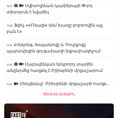
Սվիտոլինան կարիերայի 19-րդ
18:27
տիտղոսն է նվաճել
Ֆլիկ. ««Ռեալի» դեմ խաղը բոլորովին այլ
17:08
բան է»
Հոնկոնգ. Խաչանովը և Ռուբլյովը
16:18
պարտվեցին զուգախաղի եզրափակիչում
Սաբալենկան երկրորդ տարին
15:45
անընդմեջ հաղթել է Բրիսբենի մրցաշարում
Մեդվեդևը` Բրիսբենի մրցաշարի հաղթող
14:49
ՏԵՍՆԵԼ ԱՎԵԼԻՆ