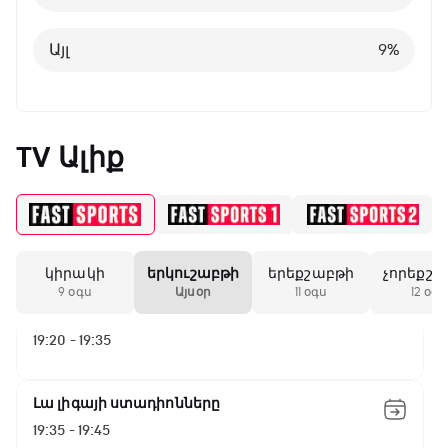
Այլ
8
%
Գիրինգ Ափ
Այլ
9
%
16:35 - 17:05
Ա սերիա. Կոմո - Ռոմա
TV Ալիք
17:05 - 18:55
Շախմատի համաշխարհային շոու
18:55 - 19:20
կիրակի
երկուշաբթի
երեքշաբթի
չորեքշա
9 օգս
Այսօր
11 օգս
12 օգս
Մշակույթ և ֆուտբոլ
19:20 - 19:35
Լա լիգայի ստադիոնները
19:35 - 19:45