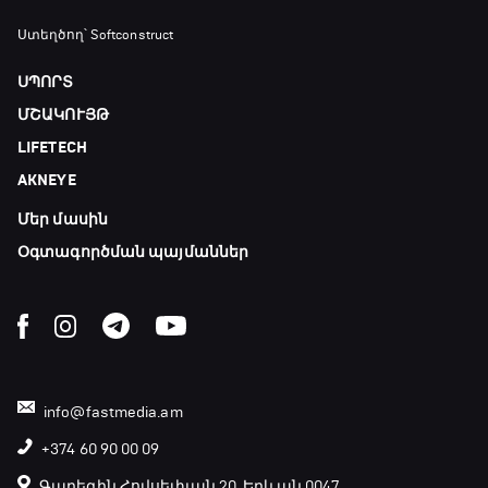
Ստեղծող՝ Softconstruct
ՍՊՈՐՏ
ՄՇԱԿՈՒՅԹ
LIFETECH
AKNEYE
Մեր մասին
Օգտագործման պայմաններ
info@fastmedia.am
+374 60 90 00 09
Գարեգին Հովսեփյան 20, Երևան 0047