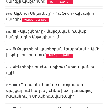
մարզչի պաշտոնից
ՊԱՇՏՈՆԱԿԱՆ
Ալբերտ Սելադեսը` «Պաֆոսի» գլխավոր
20:30
մարզիչ
ՊԱՇՏՈՆԱԿԱՆ
«Ալաշկերտը» մարզական հավաք
19:53
կանցկացնի Անթալիայում
Բալոտելին կարեիրան կշարունակի ԱՄԷ-
13:51
ի երկրորդ լիգայում
ՊԱՇՏՈՆԱԿԱՆ
«Ինտերի» ու «Նապոլիի» մարտական ոչ-
01:54
ոքին
«Բարսան» համառ ու գոլառատ
01:03
պայքարում հաղթեց «Ռեալին»` դառնալով
Իսպանիայի Սուպերգավաթակիր