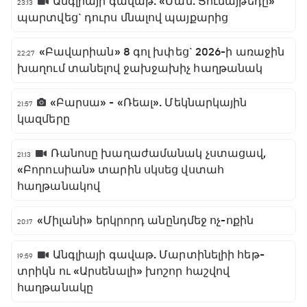
Անգլիայի գավաթ. «Ման. Յունայթեդը»
23:13
պարտվեց` դուրս մնալով պայքարից
«Բավարիան» 8 գոլ խփեց` 2026-ի առաջին
22:27
խաղում տանելով ջախջախիչ հաղթանակ
«Բարսա» - «Ռեալ». Մեկնարկային
21:57
կազմերը
Ռանոսը խաղաժամանակ չստացավ,
21:13
«Բորուսիան» տարին սկսեց վստահ
հաղթանակով
«Միլանի» երկրորդ անընդմեջ ոչ-ոքին
20:17
Անգլիայի գավաթ. Մարտինելիի հեթ-
19:59
տրիկն ու «Արսենալի» խոշոր հաշվով
հաղթանակը