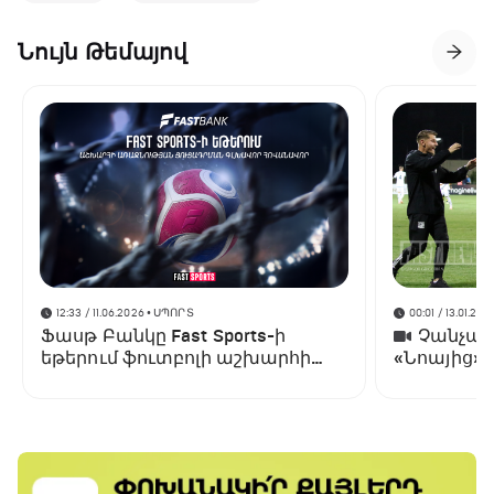
Նույն Թեմայով
12:33 / 11.06.2026
• ՍՊՈՐՏ
00:01 / 13.01.202
Ֆասթ Բանկը Fast Sports-ի
Չանչարև
եթերում ֆուտբոլի աշխարհի
«Նոայից»
առաջնության ցուցադրման
գլխավոր հովանավորն է