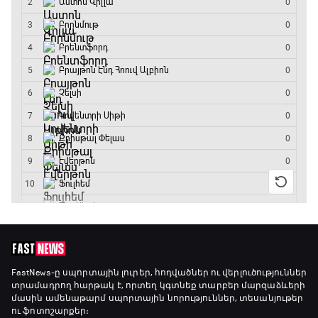
FastNews
-ը սպորտային լուրեր, հոդվածներ ու վերլուծություններ
տրամադրող հարթակ է, որտեղ կգտնեք տարբեր մարզաձևերի
մասին ամենաթարմ սպորտային նորություններ, տեսանյութեր
ու ֆոտոշարքեր։