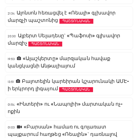
Ալոնսոն հեռացվել է «Ռեալի» գլխավոր
21:34
մարզչի պաշտոնից
ՊԱՇՏՈՆԱԿԱՆ
Ալբերտ Սելադեսը` «Պաֆոսի» գլխավոր
20:30
մարզիչ
ՊԱՇՏՈՆԱԿԱՆ
«Ալաշկերտը» մարզական հավաք
19:53
կանցկացնի Անթալիայում
Բալոտելին կարեիրան կշարունակի ԱՄԷ-
13:51
ի երկրորդ լիգայում
ՊԱՇՏՈՆԱԿԱՆ
«Ինտերի» ու «Նապոլիի» մարտական ոչ-
01:54
ոքին
«Բարսան» համառ ու գոլառատ
01:03
պայքարում հաղթեց «Ռեալին»` դառնալով