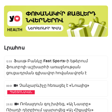
Լրահոս
Ֆասթ Բանկը Fast Sports-ի եթերում
12:33
ֆուտբոլի աշխարհի առաջնության
ցուցադրման գլխավոր հովանավորն է
Չանչարևիչը հեռացել է «Նոայից»
00:01
ՊԱՇՏՈՆԱԿԱՆ
Ռոնալդուն գոլ խփեց, «Ալ Նասրը»
23:32
Ռիադի դերբիում պարտվեց «Ալ Հիլյալին»