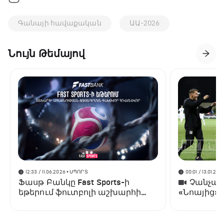
Գանայի հավաքական
ԱԱ-2026
Նույն Թեմայով
12:33 / 11.06.2026
• ՍՊՈՐՏ
00:01 / 13.01.202
Ֆասթ Բանկը Fast Sports-ի
Չանչարև
եթերում ֆուտբոլի աշխարհի
«Նոայից»
առաջնության ցուցադրման
գլխավոր հովանավորն է