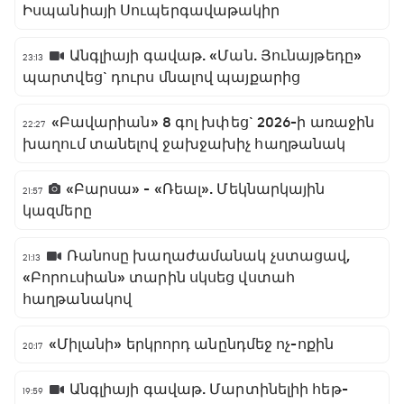
Իսպանիայի Սուպերգավաթակիր
Անգլիայի գավաթ. «Ման. Յունայթեդը»
23:13
պարտվեց` դուրս մնալով պայքարից
«Բավարիան» 8 գոլ խփեց` 2026-ի առաջին
22:27
խաղում տանելով ջախջախիչ հաղթանակ
«Բարսա» - «Ռեալ». Մեկնարկային
21:57
կազմերը
Ռանոսը խաղաժամանակ չստացավ,
21:13
«Բորուսիան» տարին սկսեց վստահ
հաղթանակով
«Միլանի» երկրորդ անընդմեջ ոչ-ոքին
20:17
Անգլիայի գավաթ. Մարտինելիի հեթ-
19:59