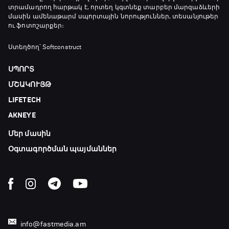
տրամադրող հարթակ է, որտեղ կգտնեք տարբեր մարզաձևերի
մասին ամենաթարմ սպորտային նորություններ, տեսանյութեր
ու ֆոտոշարքեր։
Ստեղծող՝ Softconstruct
ՍՊՈՐՏ
ՄՇԱԿՈՒՅԹ
LIFETECH
AKNEYE
Մեր մասին
Օգտագործման պայմաններ
info@fastmedia.am