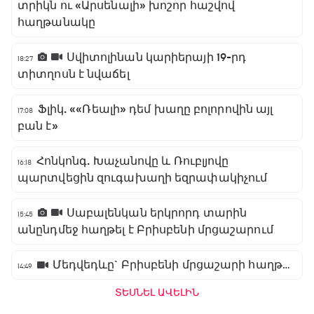
տրիկն ու «Արսենալի» խոշոր հաշվով
հաղթանակը
Սվիտոլինան կարիերայի 19-րդ
18:27
տիտղոսն է նվաճել
Ֆլիկ. ««Ռեալի» դեմ խաղը բոլորովին այլ
17:08
բան է»
Հոնկոնգ. Խաչանովը և Ռուբլյովը
16:18
պարտվեցին զուգախաղի եզրափակիչում
Սաբալենկան երկրորդ տարին
15:45
անընդմեջ հաղթել է Բրիսբենի մրցաշարում
Մեդվեդևը` Բրիսբենի մրցաշարի հաղթող
14:49
ՏԵՍՆԵԼ ԱՎԵԼԻՆ