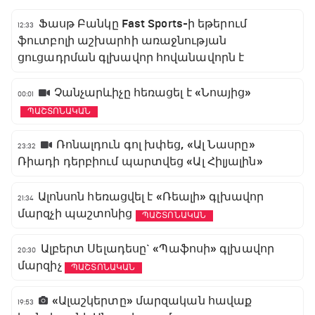
Ֆասթ Բանկը Fast Sports-ի եթերում
12:33
ֆուտբոլի աշխարհի առաջնության
ցուցադրման գլխավոր հովանավորն է
Չանչարևիչը հեռացել է «Նոայից»
00:01
ՊԱՇՏՈՆԱԿԱՆ
Ռոնալդուն գոլ խփեց, «Ալ Նասրը»
23:32
Ռիադի դերբիում պարտվեց «Ալ Հիլյալին»
Ալոնսոն հեռացվել է «Ռեալի» գլխավոր
21:34
մարզչի պաշտոնից
ՊԱՇՏՈՆԱԿԱՆ
Ալբերտ Սելադեսը` «Պաֆոսի» գլխավոր
20:30
մարզիչ
ՊԱՇՏՈՆԱԿԱՆ
«Ալաշկերտը» մարզական հավաք
19:53