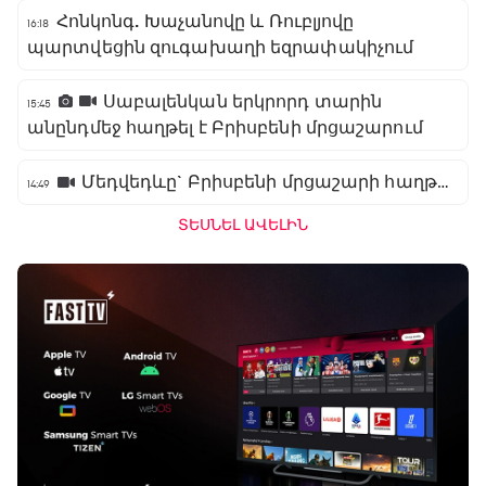
Հոնկոնգ. Խաչանովը և Ռուբլյովը
16:18
պարտվեցին զուգախաղի եզրափակիչում
Սաբալենկան երկրորդ տարին
15:45
անընդմեջ հաղթել է Բրիսբենի մրցաշարում
Մեդվեդևը` Բրիսբենի մրցաշարի հաղթող
14:49
ՏԵՍՆԵԼ ԱՎԵԼԻՆ