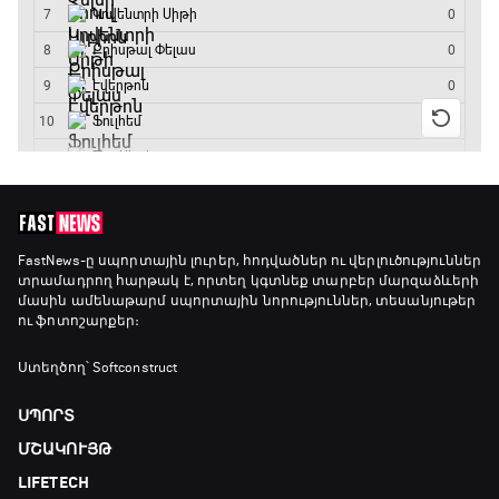
FastNews
-ը սպորտային լուրեր, հոդվածներ ու վերլուծություններ
տրամադրող հարթակ է, որտեղ կգտնեք տարբեր մարզաձևերի
մասին ամենաթարմ սպորտային նորություններ, տեսանյութեր
ու ֆոտոշարքեր։
Ստեղծող՝ Softconstruct
ՍՊՈՐՏ
ՄՇԱԿՈՒՅԹ
LIFETECH