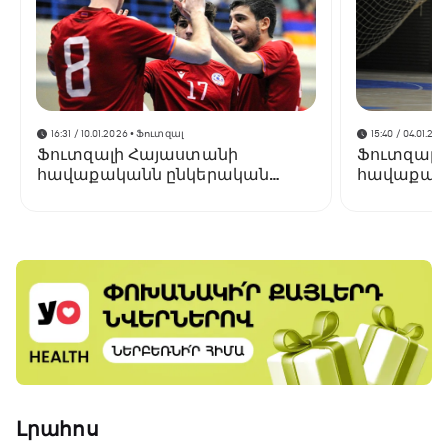
16:31 / 10.01.2026
• Ֆուտզալ
15:40 / 04.01.202
Ֆուտզալի Հայաստանի
Ֆուտզալի
հավաքականն ընկերական
հավաքակա
հանդիպում կանցկացնի
հավաք է ս
Լրահոս