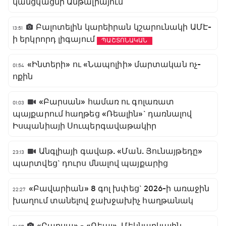
կանցկացնի Անթալիայում
Բալոտելին կարեիրան կշարունակի ԱՄԷ-
13:51
ի երկրորդ լիգայում
ՊԱՇՏՈՆԱԿԱՆ
«Ինտերի» ու «Նապոլիի» մարտական ոչ-
01:54
ոքին
«Բարսան» համառ ու գոլառատ
01:03
պայքարում հաղթեց «Ռեալին»` դառնալով
Իսպանիայի Սուպերգավաթակիր
Անգլիայի գավաթ. «Ման. Յունայթեդը»
23:13
պարտվեց` դուրս մնալով պայքարից
«Բավարիան» 8 գոլ խփեց` 2026-ի առաջին
22:27
խաղում տանելով ջախջախիչ հաղթանակ