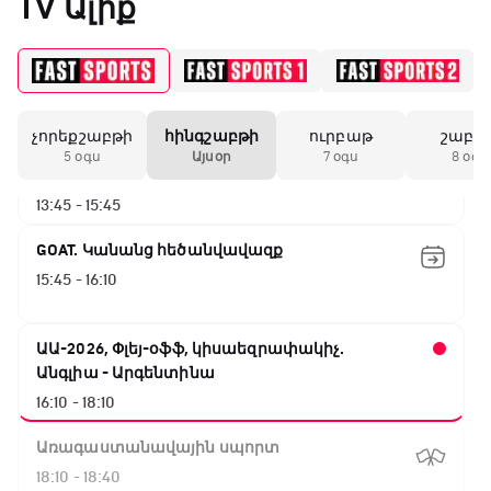
TV Ալիք
Փ/Ֆ Ակումբների աշխարհ
13:20 - 13:45
չորեքշաբթի
հինգշաբթի
ուրբաթ
շաբա
ԱԱ-2026, Փլեյ-օֆֆ, կիսաեզրափակիչ.
5 օգս
Այսօր
7 օգս
8 օգս
Ֆրանսիա - Իսպանիա
13:45 - 15:45
GOAT. Կանանց հեծանվավազք
15:45 - 16:10
ԱԱ-2026, Փլեյ-օֆֆ, կիսաեզրափակիչ.
Անգլիա - Արգենտինա
16:10 - 18:10
Առագաստանավային սպորտ
18:10 - 18:40