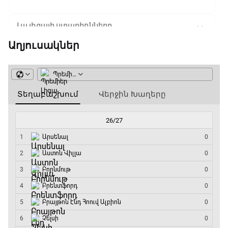
Լա լիգայի ստադիոնները
18:40 - 18:50
Աղյուսակներ
ԱԱ-2026, Փլեյ-օֆֆ, 3-րդ տեղի խաղ.
Ֆրանսիա - Անգլիա
18:50 - 21:10
Փ/Ֆ Ամեն ինչ կամ ոչինչ. Մանչեսթեր Սիթի
21:10 - 23:45
Մշակույթ և ֆուտբոլ
23:45 - 00:00