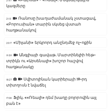
«Բարսա» - «Ռեալ». Մեկնարկային
21:57
կազմերը
Ռանոսը խաղաժամանակ չստացավ,
21:13
«Բորուսիան» տարին սկսեց վստահ
հաղթանակով
«Միլանի» երկրորդ անընդմեջ ոչ-ոքին
20:17
Անգլիայի գավաթ. Մարտինելիի հեթ-
19:59
տրիկն ու «Արսենալի» խոշոր հաշվով
հաղթանակը
Սվիտոլինան կարիերայի 19-րդ
18:27
տիտղոսն է նվաճել
Ֆլիկ. ««Ռեալի» դեմ խաղը բոլորովին այլ
17:08
բան է»