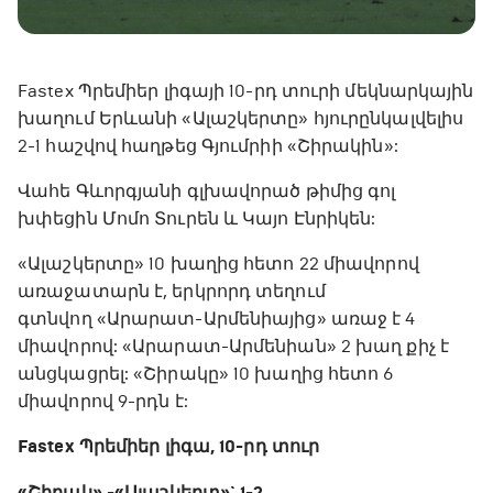
Fastex Պրեմիեր լիգայի 10-րդ տուրի մեկնարկային
խաղում Երևանի «Ալաշկերտը» հյուրընկալվելիս
2-1 հաշվով հաղթեց Գյումրիի «Շիրակին»:
Վահե Գևորգյանի գլխավորած թիմից գոլ
խփեցին Մոմո Տուրեն և Կայո Էնրիկեն:
«Ալաշկերտը» 10 խաղից հետո 22 միավորով
առաջատարն է, երկրորդ տեղում
գտնվող «Արարատ-Արմենիայից» առաջ է 4
միավորով: «Արարատ-Արմենիան» 2 խաղ քիչ է
անցկացրել: «Շիրակը» 10 խաղից հետո 6
միավորով 9-րդն է:
Fastex Պրեմիեր լիգա, 10-րդ տուր