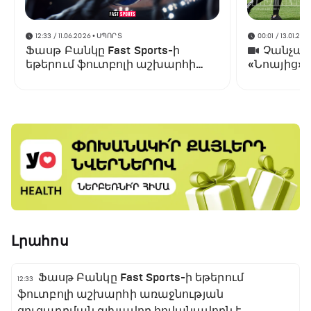
12:33 / 11.06.2026
• ՍՊՈՐՏ
00:01 / 13.01.202
Ֆասթ Բանկը Fast Sports-ի
Չանչարև
եթերում ֆուտբոլի աշխարհի
«Նոայից»
առաջնության ցուցադրման
գլխավոր հովանավորն է
Լրահոս
Ֆասթ Բանկը Fast Sports-ի եթերում
12:33
ֆուտբոլի աշխարհի առաջնության