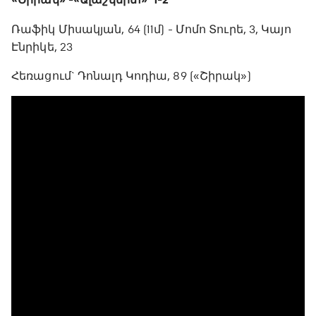
«Շիրակ» - «Ալաշկերտ»` 1-2
Ռաֆիկ Միսակյան, 64 (11մ) - Մոմո Տուրե, 3, Կայո
Էնրիկե, 23
Հեռացում` Դոնալդ Կոդիա, 89 («Շիրակ»)