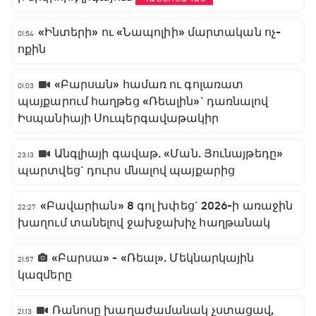
«Ինտերի» ու «Նապոլիի» մարտական ոչ-
01:54
ոքին
«Բարսան» համառ ու գոլառատ
01:03
պայքարում հաղթեց «Ռեալին»` դառնալով
Իսպանիայի Սուպերգավաթակիր
Անգլիայի գավաթ. «Ման. Յունայթեդը»
23:13
պարտվեց` դուրս մնալով պայքարից
«Բավարիան» 8 գոլ խփեց` 2026-ի առաջին
22:27
խաղում տանելով ջախջախիչ հաղթանակ
«Բարսա» - «Ռեալ». Մեկնարկային
21:57
կազմերը
Ռանոսը խաղաժամանակ չստացավ,
21:13