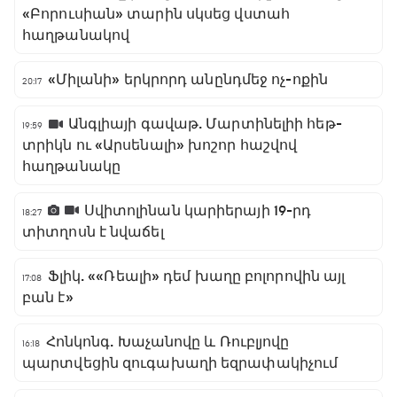
«Բորուսիան» տարին սկսեց վստահ
հաղթանակով
«Միլանի» երկրորդ անընդմեջ ոչ-ոքին
20:17
Անգլիայի գավաթ. Մարտինելիի հեթ-
19:59
տրիկն ու «Արսենալի» խոշոր հաշվով
հաղթանակը
Սվիտոլինան կարիերայի 19-րդ
18:27
տիտղոսն է նվաճել
Ֆլիկ. ««Ռեալի» դեմ խաղը բոլորովին այլ
17:08
բան է»
Հոնկոնգ. Խաչանովը և Ռուբլյովը
16:18
պարտվեցին զուգախաղի եզրափակիչում