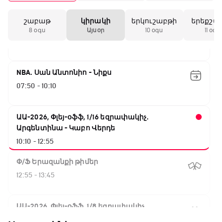
շաբաթ
կիրակի
երկուշաբթի
երեքշա
Փ/Ֆ Ակումբների աշխարհ
8 օգս
Այսօր
10 օգս
11 օգս
07:00 - 07:50
NBA. Սան Անտոնիո - Նիքս
07:50 - 10:10
ԱԱ-2026, Փլեյ-օֆֆ, 1/16 եզրափակիչ.
Արգենտինա - Կաբո Վերդե
10:10 - 12:55
Փ/Ֆ Երազանքի թիմեր
12:55 - 13:45
ԱԱ-2026, Փլեյ-օֆֆ, 1/8 եզրափակիչ.
Կանադա - Մարոկկո