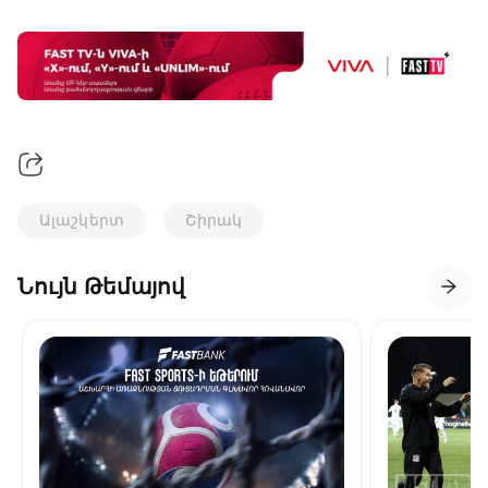
Ալաշկերտ
Շիրակ
Նույն Թեմայով