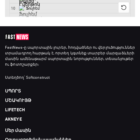
Փ/Ֆ Մաքս Ֆերստապեն. Չեմպիոնի
անատոմիա
21:00 - 23:20
Առագաստանավային սպորտ
FastNews
-ը սպորտային լուրեր, հոդվածներ ու վերլուծություններ
տրամադրող հարթակ է, որտեղ կգտնեք տարբեր մարզաձևերի
23:20 - 23:45
մասին ամենաթարմ սպորտային նորություններ, տեսանյութեր
ու ֆոտոշարքեր։
Մշակույթ և ֆուտբոլ
Ստեղծող՝ Softconstruct
23:45 - 00:00
ՍՊՈՐՏ
ՄՇԱԿՈՒՅԹ
LIFETECH
AKNEYE
Մեր մասին
Օգտագործման պայմաններ