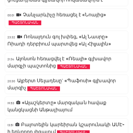
ցուցադրման գլխավոր հովանավորն է
Չանչարևիչը հեռացել է «Նոայից»
00:01
ՊԱՇՏՈՆԱԿԱՆ
Ռոնալդուն գոլ խփեց, «Ալ Նասրը»
23:32
Ռիադի դերբիում պարտվեց «Ալ Հիլյալին»
Ալոնսոն հեռացվել է «Ռեալի» գլխավոր
21:34
մարզչի պաշտոնից
ՊԱՇՏՈՆԱԿԱՆ
Ալբերտ Սելադեսը` «Պաֆոսի» գլխավոր
20:30
մարզիչ
ՊԱՇՏՈՆԱԿԱՆ
«Ալաշկերտը» մարզական հավաք
19:53
կանցկացնի Անթալիայում
Բալոտելին կարեիրան կշարունակի ԱՄԷ-
13:51
ի երկրորդ լիգայում
ՊԱՇՏՈՆԱԿԱՆ