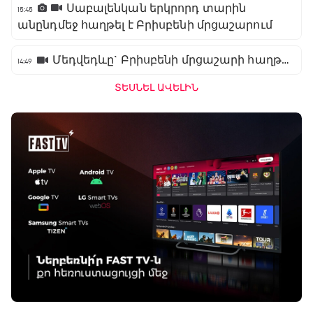
Սաբալենկան երկրորդ տարին
15:45
անընդմեջ հաղթել է Բրիսբենի մրցաշարում
Մեդվեդևը` Բրիսբենի մրցաշարի հաղթող
14:49
ՏԵՍՆԵԼ ԱՎԵԼԻՆ