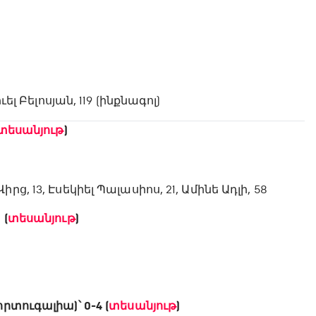
ել Բելոսյան, 119 (ինքնագոլ)
տեսանյութ
)
 Վիրց, 13, Էսեկիել Պալասիոս, 21, Ամինե Ադլի, 58
 (
տեսանյութ
)
րտուգալիա)՝ 0-4 (
տեսանյութ
)