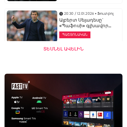
20:30 / 12.01.2026
• Ֆուտբոլ
Ալբերտ Սելադեսը`
«Պաֆոսի» գլխավոր
մարզիչ
ՊԱՇՏՈՆԱԿԱՆ
ՏԵՍՆԵԼ ԱՎԵԼԻՆ
19:53 / 12.01.2026
• Ֆուտբոլ
«Ալաշկերտը»
մարզական հավաք
կանցկացնի
Անթալիայում
13:51 / 12.01.2026
• Ֆուտբոլ
Բալոտելին
կարեիրան կշարունակի
ԱՄԷ-ի երկրորդ լիգայում
ՊԱՇՏՈՆԱԿԱՆ