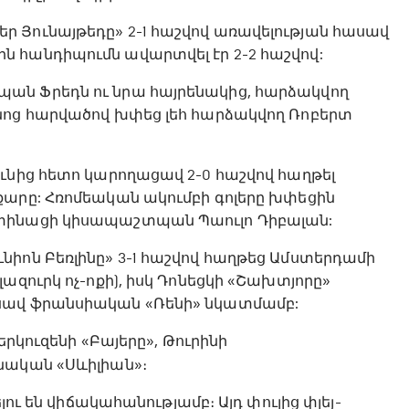
 Յունայթեդը» 2-1 հաշվով առավելության հասավ
 հանդիպումն ավարտվել էր 2-2 հաշվով:
ան Ֆրեդն ու նրա հայրենակից, հարձակվող
նոց հարվածով խփեց լեհ հարձակվող Ռոբերտ
ւնից հետո կարողացավ 2-0 հաշվով հաղթել
քարը: Հռոմեական ակումբի գոլերը խփեցին
նտինացի կիսապաշտպան Պաուլո Դիբալան:
իոն Բեռլինը» 3-1 հաշվով հաղթեց Ամստերդամի
ազուրկ ոչ-ոքի), իսկ Դոնեցկի «Շախտյորը»
ասավ ֆրանսիական «Ռենի» նկատմամբ:
երկուզենի «Բայերը», Թուրինի
նական «Սևիլիան»։
լու են վիճակահանությամբ։ Այդ փուլից փլեյ-