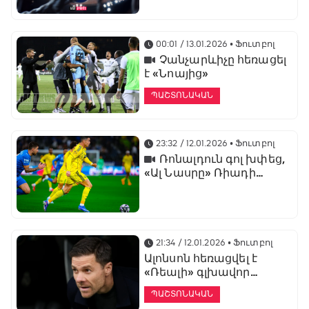
առաջնության
ցուցադրման գլխավոր
հովանավորն է
00:01 / 13.01.2026
• Ֆուտբոլ
Չանչարևիչը հեռացել
է «Նոայից»
ՊԱՇՏՈՆԱԿԱՆ
23:32 / 12.01.2026
• Ֆուտբոլ
Ռոնալդուն գոլ խփեց,
«Ալ Նասրը» Ռիադի
դերբիում պարտվեց «Ալ
Հիլյալին»
21:34 / 12.01.2026
• Ֆուտբոլ
Ալոնսոն հեռացվել է
«Ռեալի» գլխավոր
մարզչի պաշտոնից
ՊԱՇՏՈՆԱԿԱՆ