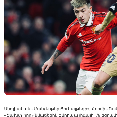
Անգլիական «Մանչեսթեր Յունայթեդը», Հռոմի «Ռոմ
«Շախտյորը» նվաճեցին Եվրոպա լիգայի 1/8 եզրափ