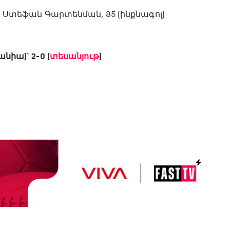
7, Ստեֆան Գարտենման, 85 (ինքնագոլ)
նիա)` 2-0 (
տեսանյութ
)