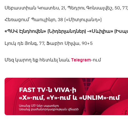
Սեբաստիան Կոատես, 21, Պեդրու Գոնսալվեշ, 50, 7
Հեռացում՝ Պաուլինյո, 38 («Միտյուլանդ»)
«ՊՍՎ Էյնդհովեն» (Նիդերլանդներ) - «Սևիլիա» (Իսպա
Լյուկ դե Յոնգ, 77, Ֆաբիո Սիլվա, 90+5
Մեզ կարող եք հետևել նաև
Telegram
-ում