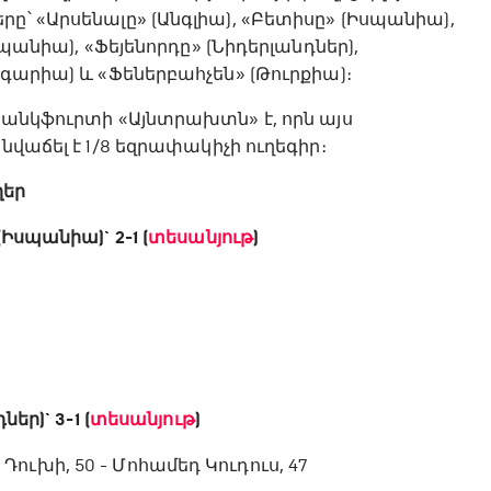
ը՝ «Արսենալը» (Անգլիա), «Բետիսը» (Իսպանիա),
սպանիա), «Ֆեյենորդը» (Նիդերլանդներ),
նգարիա) և «Ֆեներբահչեն» (Թուրքիա)։
րանկֆուրտի «Այնտրախտն» է, որն այս
նվաճել է 1/8 եզրափակիչի ուղեգիր։
ղեր
Իսպանիա)` 2-1 (
տեսանյութ
)
)
եր)` 3-1 (
տեսանյութ
)
ո Դուխի, 50 - Մոհամեդ Կուդուս, 47