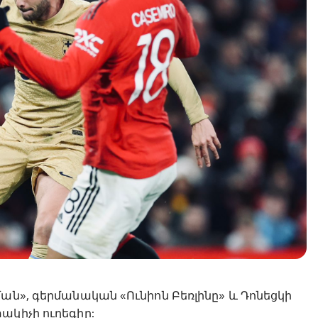
ան», գերմանական «Ունիոն Բեռլինը» և Դոնեցկի
ակիչի ուղեգիր: