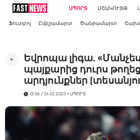
ՍՊՈՐՏ
ՄՇԱԿՈՒՅԹ
Ֆուտբոլ
Ըմբշամարտ
Ծանրամարտ
Շախ
Եվրոպա լիգա. «Մանչես
պայքարից դուրս թողեց 
արդյունքներ (տեսանյո
01:56 / 24.02.2023
•
ՍՊՈՐՏ