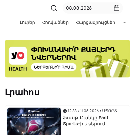
Լուրեր
Հոդվածներ
Հարցազրույցներ
Լրահոս
12:33 / 11.06.2026
• ՍՊՈՐՏ
Ֆասթ Բանկը Fast
Sports-ի եթերում
ֆուտբոլի աշխարհի