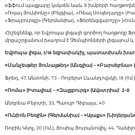
օֆֆում պայքարը կսկսեն նաև 8 խմբերի հաղթողներ
«Ռոյալ Յունիոնը» (Բելգիա), «Ռեալ Սոսյեդադը» (Ի
«Ֆրայբուրգը» (Գերմանիա), «Ֆերենցվարոշը» (Հու
Հիշեցնենք, որ Եվրոպա լիգայի գործող հաղթողը Ֆ
մրցաշրջանում խաղում է Չեմպիոնների լիգայում և 
Եվրոպա լիգա, 1/16 եզրափակիչ, պատասխան խա
«Մանչեսթեր Յունայթեդ» (Անգլիա) - «Բարսելոնա» (
Ֆրեդ, 47, Անտոնի, 73 - Ռոբերտ Լևանդովսկի, 18 (11մ.
«Ռոմա» (Իտալիա) - «Զալցբուրգ» (Ավստրիա)` 2-0
Անդրեա Բելոտի, 33, Պաուլո Դիբալա, 40
«Ունիոն Բեռլին» (Գերմանիա) - «Այաքս» (Նիդերլանդն
Ռոբին Կնոչ, 20 (11մ.), Յոսիպ Յուրանովիչ, 44, Դանիլ