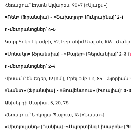
Հեռացում՝ Էդսոն Ալվարես, 90+7 («Այաքս»)
«Ռեն» (Ֆրանսիա) - «Շախտյոր» (Ուկրաինա)՝ 2-1
11-մետրանոցներ՝ 4-5
Կարլ Տոկո Էկամբի, 52, Իբրահիմ Սալահ, 106 - Ժանյու
«Մոնակո» (Ֆրանսիա) - «Բայեր» (Գերմանիա)՝ 2-3 (
11-մետրանոցներ՝ 2-4
Վիսամ Բեն Եդեր, 19 (11մ.), Բրել Էմբոլո, 84 - Ֆլորիան
«Նանտ» (Ֆրանսիա) - «Յուվենտուս» (Իտալիա)` 0-3
Անխել դի Մարիա, 5, 20, 78
Հեռացում՝ Նիկոլյա Պալուա, 18 («Նանտ»)
«Միտյուլանդ» (Դանիա) - «Սպորտինգ Լիսաբոն» (Պո