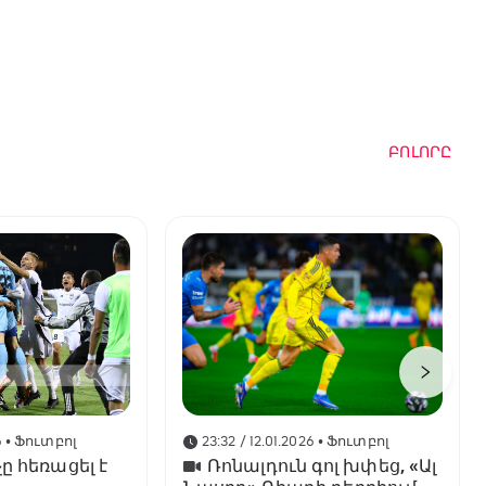
ԲՈԼՈՐԸ
6
• Ֆուտբոլ
23:32 / 12.01.2026
• Ֆուտբոլ
ը հեռացել է
Ռոնալդուն գոլ խփեց, «Ալ