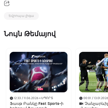
Եվրոպա լիգա
Նույն Թեմայով
12:33 / 11.06.2026
• ՍՊՈՐՏ
00:01 / 13.01.202
Ֆասթ Բանկը Fast Sports-ի
Չանչարևիչ