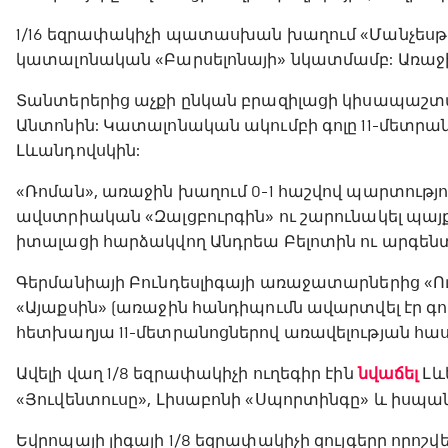
1/16 եզրափակիչի պատասխան խաղում «Մանչեսթեր
կատալոնական «Բարսելոնայի» նկատմամբ: Առաջին
Տանտերերից աչքի ընկան բրազիլացի կիսապաշտպ
Անտոնին: Կատալոնական ակումբի գոլը 11-մետրա
Լևանդովսկին:
«Ռոման», առաջին խաղում 0-1 հաշվով պարտությո
ավստրիական «Զալցբուրգին» ու շարունակել պայ
իտալացի հարձակվող Անդրեա Բելոտին ու արգե
Գերմանիայի Բունդեսլիգայի առաջատարներից «Ուն
«Այաքսին» (առաջին հանդիպումն ավարտվել էր գոլ
հետխաղյա 11-մետրանոցներով առավելության հ
Ավելի վաղ 1/8 եզրափակիչի ուղեգիր էին
նվաճել
Լև
«Յուվենտուսը», Լիսաբոնի «Սպորտինգը» և իսպա
Եվրոպայի լիգայի 1/8 եզրափակիչի զույգերը որոշվե