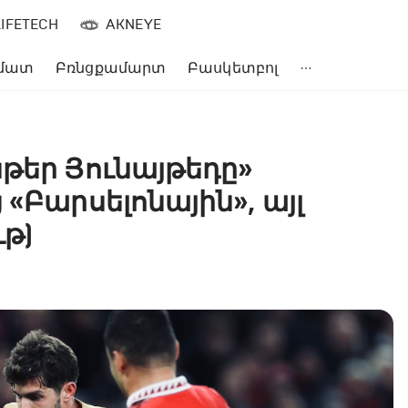
LIFETECH
AKNEYE
մատ
Բռնցքամարտ
Բասկետբոլ
թեր Յունայթեդը»
«Բարսելոնային», այլ
ւթ)