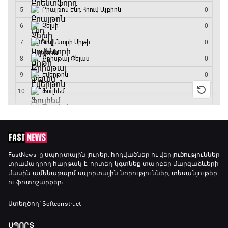
Գիրինգ Ափ
19:40 - 20:10
Ֆուտբոլի ազգեր
20:10 - 21:00
Փ/Ֆ Մաքս Ֆերստապեն. Չեմպիոնի
անատոմիա
21:00 - 23:20
Առագաստանավային սպորտ
FastNews
-ը սպորտային լուրեր, հոդվածներ ու վերլուծություններ
տրամադրող հարթակ է, որտեղ կգտնեք տարբեր մարզաձևերի
23:20 - 23:45
մասին ամենաթարմ սպորտային նորություններ, տեսանյութեր
ու ֆոտոշարքեր։
Մշակույթ և ֆուտբոլ
Ստեղծող՝ Softconstruct
23:45 - 00:00
ՍՊՈՐՏ