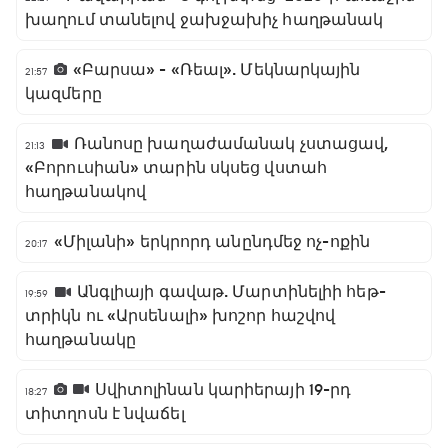
խաղում տանելով ջախջախիչ հաղթանակ
«Բարսա» - «Ռեալ». Մեկնարկային
21:57
կազմերը
Ռանոսը խաղաժամանակ չստացավ,
21:13
«Բորուսիան» տարին սկսեց վստահ
հաղթանակով
«Միլանի» երկրորդ անընդմեջ ոչ-ոքին
20:17
Անգլիայի գավաթ. Մարտինելիի հեթ-
19:59
տրիկն ու «Արսենալի» խոշոր հաշվով
հաղթանակը
Սվիտոլինան կարիերայի 19-րդ
18:27
տիտղոսն է նվաճել