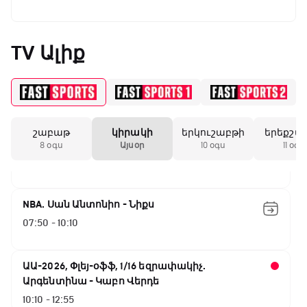
ԱԱ-2026, Փլեյ-օֆֆ, 1/4 եզրափակիչ.
Իսպանիա - Բելգիա
TV Ալիք
02:05 - 04:00
UFC Fight Night. Գամրոտ - Սալքիլդ
04:00 - 07:00
շաբաթ
կիրակի
երկուշաբթի
երեքշա
Փ/Ֆ Ակումբների աշխարհ
8 օգս
Այսօր
10 օգս
11 օգս
07:00 - 07:50
NBA. Սան Անտոնիո - Նիքս
07:50 - 10:10
ԱԱ-2026, Փլեյ-օֆֆ, 1/16 եզրափակիչ.
Արգենտինա - Կաբո Վերդե
10:10 - 12:55