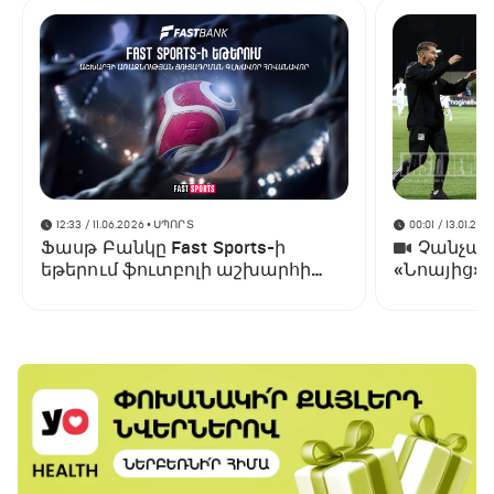
12:33 / 11.06.2026
• ՍՊՈՐՏ
00:01 / 13.01.202
Ֆասթ Բանկը Fast Sports-ի
Չանչարև
եթերում ֆուտբոլի աշխարհի
«Նոայից»
առաջնության ցուցադրման
գլխավոր հովանավորն է