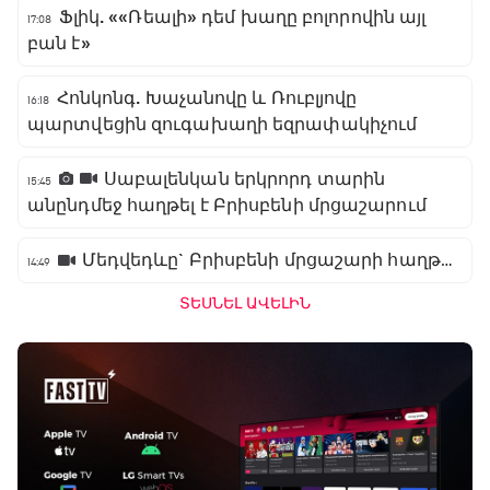
Ֆլիկ. ««Ռեալի» դեմ խաղը բոլորովին այլ
17:08
բան է»
Հոնկոնգ. Խաչանովը և Ռուբլյովը
16:18
պարտվեցին զուգախաղի եզրափակիչում
Սաբալենկան երկրորդ տարին
15:45
անընդմեջ հաղթել է Բրիսբենի մրցաշարում
Մեդվեդևը` Բրիսբենի մրցաշարի հաղթող
14:49
ՏԵՍՆԵԼ ԱՎԵԼԻՆ