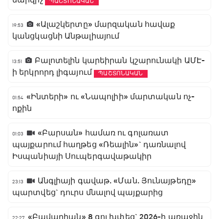
ՊԱՇՏՈՆԱԿԱՆ
«Ալաշկերտը» մարզական հավաք
19:53
կանցկացնի Անթալիայում
Բալոտելին կարեիրան կշարունակի ԱՄԷ-
13:51
ի երկրորդ լիգայում
ՊԱՇՏՈՆԱԿԱՆ
«Ինտերի» ու «Նապոլիի» մարտական ոչ-
01:54
ոքին
«Բարսան» համառ ու գոլառատ
01:03
պայքարում հաղթեց «Ռեալին»` դառնալով
Իսպանիայի Սուպերգավաթակիր
Անգլիայի գավաթ. «Ման. Յունայթեդը»
23:13
պարտվեց` դուրս մնալով պայքարից
«Բավարիան» 8 գոլ խփեց` 2026-ի առաջին
22:27