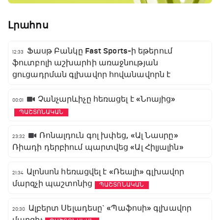
Լրահոս
Ֆասթ Բանկը Fast Sports-ի եթերում
12:33
ֆուտբոլի աշխարհի առաջնության
ցուցադրման գլխավոր հովանավորն է
Չանչարևիչը հեռացել է «Նոայից»
00:01
ՊԱՇՏՈՆԱԿԱՆ
Ռոնալդուն գոլ խփեց, «Ալ Նասրը»
23:32
Ռիադի դերբիում պարտվեց «Ալ Հիլյալին»
Ալոնսոն հեռացվել է «Ռեալի» գլխավոր
21:34
մարզչի պաշտոնից
ՊԱՇՏՈՆԱԿԱՆ
Ալբերտ Սելադեսը` «Պաֆոսի» գլխավոր
20:30
մարզիչ