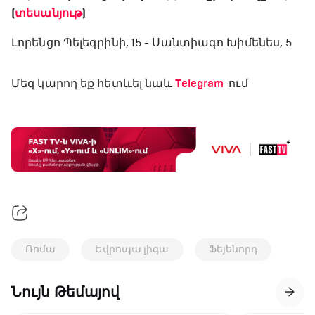
(
տեսանյութ
)
Լորենցո Պելեգրինի, 15 - Սանտիագո Խիմենես, 5
Մեզ կարող եք հետևել նաև
Telegram
-ում
Ռոմա
Եվրոպա լիգա
Ֆեյենորդ
Նույն Թեմայով