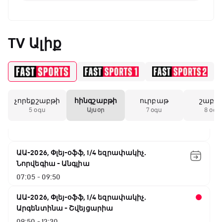
Փ/Ֆ Երազանքի թիմեր
02:00 - 02:50
TV Ալիք
ԱԱ-2026, Փլեյ-օֆֆ, 1/4 եզրափակիչ.
Իսպանիա - Բելգիա
02:50 - 04:40
չորեքշաբթի
հինգշաբթի
ուրբաթ
շաբա
NBA. Սան Անտոնիո - Նիքս
5 օգս
Այսօր
7 օգս
8 օգս
04:40 - 07:05
ԱԱ-2026, Փլեյ-օֆֆ, 1/4 եզրափակիչ.
Նորվեգիա - Անգլիա
07:05 - 09:50
ԱԱ-2026, Փլեյ-օֆֆ, 1/4 եզրափակիչ.
Արգենտինա - Շվեյցարիա
09:50 - 12:30