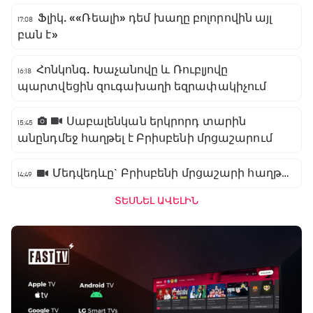
Ֆլիկ. ««Ռեալի» դեմ խաղը բոլորովին այլ
17:08
բան է»
Հոնկոնգ. Խաչանովը և Ռուբլյովը
16:18
պարտվեցին զուգախաղի եզրափակիչում
Սաբալենկան երկրորդ տարին
15:45
անընդմեջ հաղթել է Բրիսբենի մրցաշարում
Մեդվեդևը` Բրիսբենի մրցաշարի հաղթող
14:49
ՏԵՍՆԵԼ ԱՎԵԼԻՆ