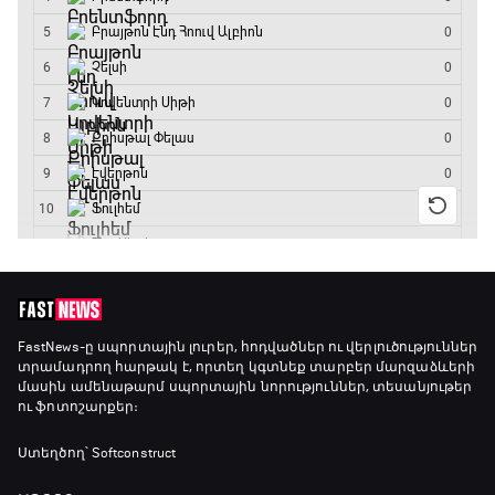
ԱԱ-2026, Փլեյ-օֆֆ, կիսաեզրափակիչ.
Անգլիա - Արգենտինա
16:10 - 18:10
Առագաստանավային սպորտ
18:10 - 18:40
Լա լիգայի ստադիոնները
18:40 - 18:50
ԱԱ-2026, Փլեյ-օֆֆ, 3-րդ տեղի խաղ.
FastNews
-ը սպորտային լուրեր, հոդվածներ ու վերլուծություններ
տրամադրող հարթակ է, որտեղ կգտնեք տարբեր մարզաձևերի
Ֆրանսիա - Անգլիա
մասին ամենաթարմ սպորտային նորություններ, տեսանյութեր
18:50 - 21:10
ու ֆոտոշարքեր։
Փ/Ֆ Ամեն ինչ կամ ոչինչ. Մանչեսթեր Սիթի
Ստեղծող՝ Softconstruct
21:10 - 23:45