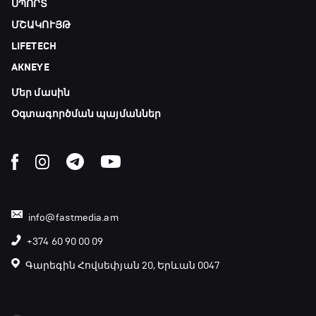
ՍՊՈՐՏ
ՄՇԱԿՈՒՅԹ
Մշակույթ և ֆուտբոլ
LIFETECH
23:45 - 00:00
AKNEYE
Մեր մասին
Օգտագործման պայմաններ
info@fastmedia.am
+374 60 90 00 09
Գարեգին Հովսեփյան 20, Երևան 0047