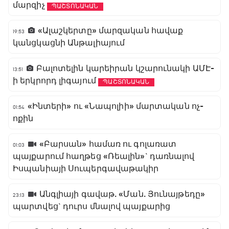
մարզիչ
ՊԱՇՏՈՆԱԿԱՆ
«Ալաշկերտը» մարզական հավաք
19:53
կանցկացնի Անթալիայում
Բալոտելին կարեիրան կշարունակի ԱՄԷ-
13:51
ի երկրորդ լիգայում
ՊԱՇՏՈՆԱԿԱՆ
«Ինտերի» ու «Նապոլիի» մարտական ոչ-
01:54
ոքին
«Բարսան» համառ ու գոլառատ
01:03
պայքարում հաղթեց «Ռեալին»` դառնալով
Իսպանիայի Սուպերգավաթակիր
Անգլիայի գավաթ. «Ման. Յունայթեդը»
23:13
պարտվեց` դուրս մնալով պայքարից