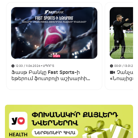
12:33 / 11.06.2026
• ՍՊՈՐՏ
00:01 / 13.01.202
Ֆասթ Բանկը Fast Sports-ի
Չանչարև
եթերում ֆուտբոլի աշխարհի
«Նոայից»
առաջնության ցուցադրման
գլխավոր հովանավորն է