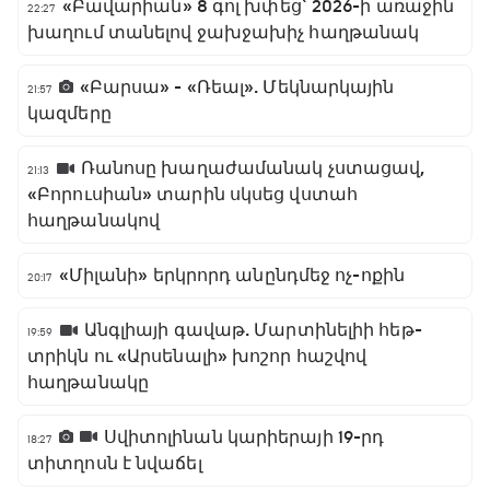
«Բավարիան» 8 գոլ խփեց` 2026-ի առաջին
22:27
խաղում տանելով ջախջախիչ հաղթանակ
«Բարսա» - «Ռեալ». Մեկնարկային
21:57
կազմերը
Ռանոսը խաղաժամանակ չստացավ,
21:13
«Բորուսիան» տարին սկսեց վստահ
հաղթանակով
«Միլանի» երկրորդ անընդմեջ ոչ-ոքին
20:17
Անգլիայի գավաթ. Մարտինելիի հեթ-
19:59
տրիկն ու «Արսենալի» խոշոր հաշվով
հաղթանակը
Սվիտոլինան կարիերայի 19-րդ
18:27
տիտղոսն է նվաճել