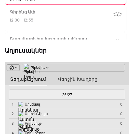
Գիրինգ Ափ
12:30 - 12:55
Շախմատի համաշխարհային շոու
12:55 - 13:20
Աղյուսակներ
Փ/Ֆ Ակումբների աշխարհ
13:20 - 13:45
ԱԱ-2026, Փլեյ-օֆֆ, կիսաեզրափակիչ.
Ֆրանսիա - Իսպանիա
13:45 - 15:45
GOAT. Կանանց հեծանվավազք
15:45 - 16:10