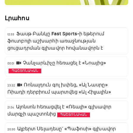
Լրահոս
Ֆասթ Բանկը Fast Sports-ի եթերում
12:33
ֆուտբոլի աշխարհի առաջնության
ցուցադրման գլխավոր հովանավորն է
Չանչարևիչը հեռացել է «Նոայից»
00:01
ՊԱՇՏՈՆԱԿԱՆ
Ռոնալդուն գոլ խփեց, «Ալ Նասրը»
23:32
Ռիադի դերբիում պարտվեց «Ալ Հիլյալին»
Ալոնսոն հեռացվել է «Ռեալի» գլխավոր
21:34
մարզչի պաշտոնից
ՊԱՇՏՈՆԱԿԱՆ
Ալբերտ Սելադեսը` «Պաֆոսի» գլխավոր
20:30