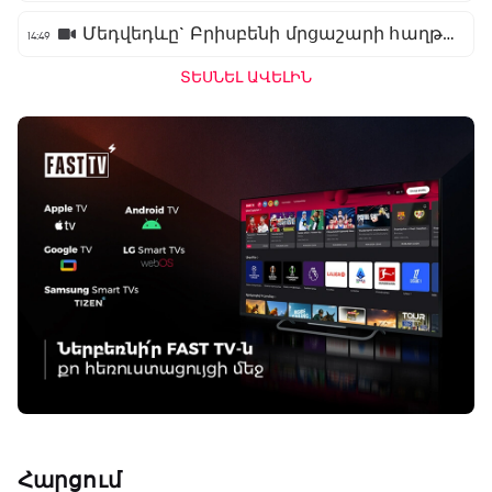
Մեդվեդևը` Բրիսբենի մրցաշարի հաղթող
14:49
ՏԵՍՆԵԼ ԱՎԵԼԻՆ
Հարցում