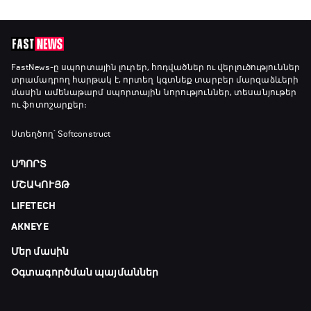
Մշակույթ և ֆուտբոլ
23:45 - 00:00
FastNews
-ը սպորտային լուրեր, հոդվածներ ու վերլուծություններ
տրամադրող հարթակ է, որտեղ կգտնեք տարբեր մարզաձևերի
մասին ամենաթարմ սպորտային նորություններ, տեսանյութեր
ու ֆոտոշարքեր։
Ստեղծող՝ Softconstruct
ՍՊՈՐՏ
ՄՇԱԿՈՒՅԹ
LIFETECH
AKNEYE
Մեր մասին
Օգտագործման պայմաններ