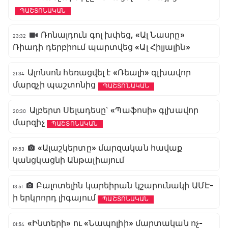
ՊԱՇՏՈՆԱԿԱՆ
Ռոնալդուն գոլ խփեց, «Ալ Նասրը»
23:32
Ռիադի դերբիում պարտվեց «Ալ Հիլյալին»
Ալոնսոն հեռացվել է «Ռեալի» գլխավոր
21:34
մարզչի պաշտոնից
ՊԱՇՏՈՆԱԿԱՆ
Ալբերտ Սելադեսը` «Պաֆոսի» գլխավոր
20:30
մարզիչ
ՊԱՇՏՈՆԱԿԱՆ
«Ալաշկերտը» մարզական հավաք
19:53
կանցկացնի Անթալիայում
Բալոտելին կարեիրան կշարունակի ԱՄԷ-
13:51
ի երկրորդ լիգայում
ՊԱՇՏՈՆԱԿԱՆ
«Ինտերի» ու «Նապոլիի» մարտական ոչ-
01:54