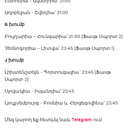
Էստոնիա - Ավստրիա՝ 21:00
Ադրբեջան - Շվեդիա՝ 21:00
G խումբ
Բուլղարիա – Հունգարիա՝ 21։00 (Ֆասթ Սպորտ 2)
Չեռնոգորիա – Լիտվա՝ 23։45 (Ֆասթ Սպորտ 1)
J խումբ
Լիխտենշտեյն - Պորտուգալիա՝ 23:45 (Ֆասթ
Սպորտ 2)
Սլովակիա - Իսլանդիա՝ 23:45
Լյուքսեմբուրգ - Բոսնիա և Հերցեգովինա՝ 23։45
Մեզ կարող եք հետևել նաև
Telegram
-ում