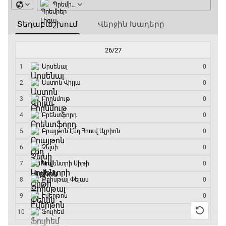
Լա լիգայի ստադիոնները
19:30 - 19:40
Գիրինգ Ափ
19:40 - 20:10
Ֆուտբոլի ազգեր
20:10 - 21:00
Փ/Ֆ Մաքս Ֆերստապեն. Չեմպիոնի
անատոմիա
21:00 - 23:20
Առագաստանավային սպորտ
23:20 - 23:45