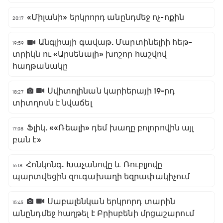
«Միլանի» երկրորդ անընդմեջ ոչ-ոքին
20:17
Անգլիայի գավաթ. Մարտինելիի հեթ-
19:59
տրիկն ու «Արսենալի» խոշոր հաշվով
հաղթանակը
Սվիտոլինան կարիերայի 19-րդ
18:27
տիտղոսն է նվաճել
Ֆլիկ. ««Ռեալի» դեմ խաղը բոլորովին այլ
17:08
բան է»
Հոնկոնգ. Խաչանովը և Ռուբլյովը
16:18
պարտվեցին զուգախաղի եզրափակիչում
Սաբալենկան երկրորդ տարին
15:45
անընդմեջ հաղթել է Բրիսբենի մրցաշարում