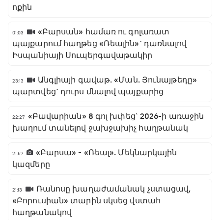
ոքին
«Բարսան» համառ ու գոլառատ
01:03
պայքարում հաղթեց «Ռեալին»` դառնալով
Իսպանիայի Սուպերգավաթակիր
Անգլիայի գավաթ. «Ման. Յունայթեդը»
23:13
պարտվեց` դուրս մնալով պայքարից
«Բավարիան» 8 գոլ խփեց` 2026-ի առաջին
22:27
խաղում տանելով ջախջախիչ հաղթանակ
«Բարսա» - «Ռեալ». Մեկնարկային
21:57
կազմերը
Ռանոսը խաղաժամանակ չստացավ,
21:13
«Բորուսիան» տարին սկսեց վստահ
հաղթանակով