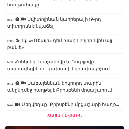
հաղթանակը
Սվիտոլինան կարիերայի 19-րդ
18:27
տիտղոսն է նվաճել
Ֆլիկ. ««Ռեալի» դեմ խաղը բոլորովին այլ
17:08
բան է»
Հոնկոնգ. Խաչանովը և Ռուբլյովը
16:18
պարտվեցին զուգախաղի եզրափակիչում
Սաբալենկան երկրորդ տարին
15:45
անընդմեջ հաղթել է Բրիսբենի մրցաշարում
Մեդվեդևը` Բրիսբենի մրցաշարի հաղթող
14:49
ՏԵՍՆԵԼ ԱՎԵԼԻՆ