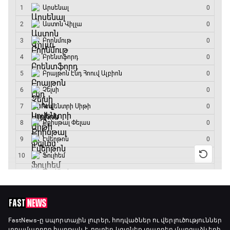
16:15 - 19:30
Լա լիգայի ստադիոնները
19:30 - 19:40
Գիրինգ Ափ
19:40 - 20:10
Ֆուտբոլի ազգեր
20:10 - 21:00
Փ/Ֆ Մաքս Ֆերստապեն. Չեմպիոնի
անատոմիա
21:00 - 23:20
Առագաստանավային սպորտ
FastNews
-ը սպորտային լուրեր, հոդվածներ ու վերլուծություններ
տրամադրող հարթակ է, որտեղ կգտնեք տարբեր մարզաձևերի