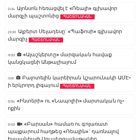
Ալոնսոն հեռացվել է «Ռեալի» գլխավոր
21:34
մարզչի պաշտոնից
ՊԱՇՏՈՆԱԿԱՆ
Ալբերտ Սելադեսը` «Պաֆոսի» գլխավոր
20:30
մարզիչ
ՊԱՇՏՈՆԱԿԱՆ
«Ալաշկերտը» մարզական հավաք
19:53
կանցկացնի Անթալիայում
Բալոտելին կարեիրան կշարունակի ԱՄԷ-
13:51
ի երկրորդ լիգայում
ՊԱՇՏՈՆԱԿԱՆ
«Ինտերի» ու «Նապոլիի» մարտական ոչ-
01:54
ոքին
«Բարսան» համառ ու գոլառատ
01:03
պայքարում հաղթեց «Ռեալին»` դառնալով
Իսպանիայի Սուպերգավաթակիր