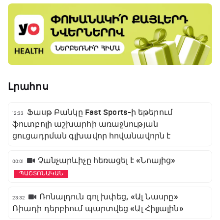
Լրահոս
Ֆասթ Բանկը Fast Sports-ի եթերում
12:33
ֆուտբոլի աշխարհի առաջնության
ցուցադրման գլխավոր հովանավորն է
Չանչարևիչը հեռացել է «Նոայից»
00:01
ՊԱՇՏՈՆԱԿԱՆ
Ռոնալդուն գոլ խփեց, «Ալ Նասրը»
23:32
Ռիադի դերբիում պարտվեց «Ալ Հիլյալին»