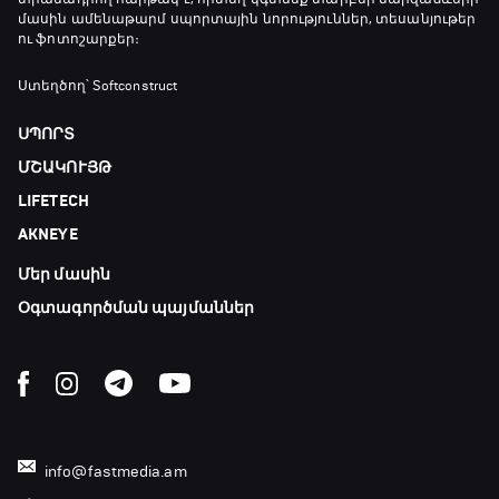
23:20 - 23:45
մասին ամենաթարմ սպորտային նորություններ, տեսանյութեր
ու ֆոտոշարքեր։
Մշակույթ և ֆուտբոլ
Ստեղծող՝ Softconstruct
23:45 - 00:00
ՍՊՈՐՏ
ՄՇԱԿՈՒՅԹ
LIFETECH
AKNEYE
Մեր մասին
Օգտագործման պայմաններ
info@fastmedia.am