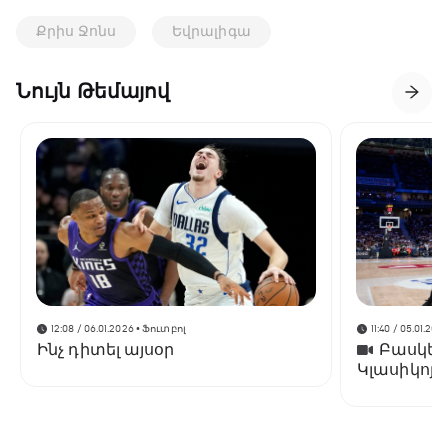
Քրիս Ջոնս
Եվրալիգա
Նույն Թեմայով
12:08 / 06.01.2026
• Ֆուտբոլ
11:40 / 05.01.202
Ինչ դիտել այսօր
Բասկետբ
Կլասիկոյո
է «Ռեալին