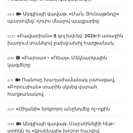
Անգլիայի գավաթ. «Ման. Յունայթեդը»
23:13
պարտվեց` դուրս մնալով պայքարից
«Բավարիան» 8 գոլ խփեց` 2026-ի առաջին
22:27
խաղում տանելով ջախջախիչ հաղթանակ
«Բարսա» - «Ռեալ». Մեկնարկային
21:57
կազմերը
Ռանոսը խաղաժամանակ չստացավ,
21:13
«Բորուսիան» տարին սկսեց վստահ
հաղթանակով
«Միլանի» երկրորդ անընդմեջ ոչ-ոքին
20:17
Անգլիայի գավաթ. Մարտինելիի հեթ-
19:59
տրիկն ու «Արսենալի» խոշոր հաշվով