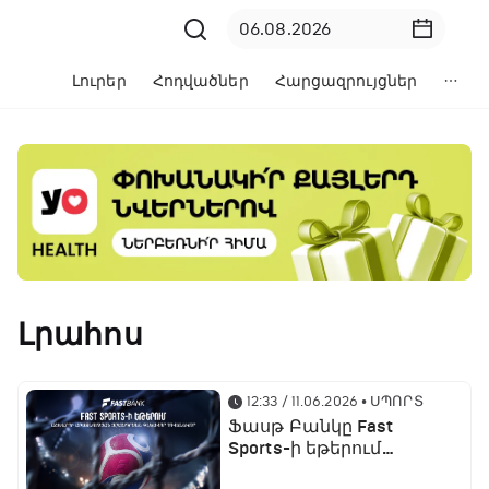
Լուրեր
Հոդվածներ
Հարցազրույցներ
Լրահոս
12:33 / 11.06.2026
• ՍՊՈՐՏ
Ֆասթ Բանկը Fast
Sports-ի եթերում
ֆուտբոլի աշխարհի