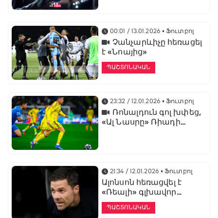
առաջնության
ցուցադրման գլխավոր
հովանավորն է
00:01 / 13.01.2026
• Ֆուտբոլ
Չանչարևիչը հեռացել
է «Նոայից»
ՊԱՇՏՈՆԱԿԱՆ
23:32 / 12.01.2026
• Ֆուտբոլ
Ռոնալդուն գոլ խփեց,
«Ալ Նասրը» Ռիադի
դերբիում պարտվեց «Ալ
Հիլյալին»
21:34 / 12.01.2026
• Ֆուտբոլ
Ալոնսոն հեռացվել է
«Ռեալի» գլխավոր
մարզչի պաշտոնից
ՊԱՇՏՈՆԱԿԱՆ