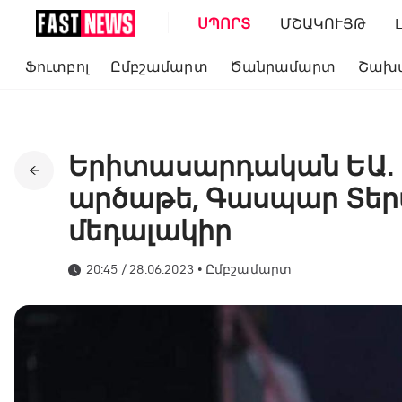
ՍՊՈՐՏ
ՄՇԱԿՈՒՅԹ
Ֆուտբոլ
Ըմբշամարտ
Ծանրամարտ
Շախ
Երիտասարդական ԵԱ. 
արծաթե, Գասպար Տերտ
մեդալակիր
20:45 / 28.06.2023
•
Ըմբշամարտ