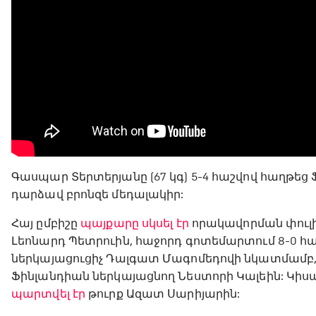
Գասպար Տերտերյանը (67 կգ) 5-4 հաշվով հաղթեց
դարձավ բրոնզե մեդալակիր:
Հայ ըմբիշը
պայքարը սկսել էր
որակավորման փուլից
Լեոնարդ Պետրուին, հաջորդ գոտեմարտում 8-0 հա
ներկայացուցիչ Դալգատ Մագոմեդովի նկատմամբ, ի
Ֆինլանդիան ներկայացնող Նեստորի Կալեին: Կիս
պարտվել էր
թուրք Ազատ Սարիյարին: