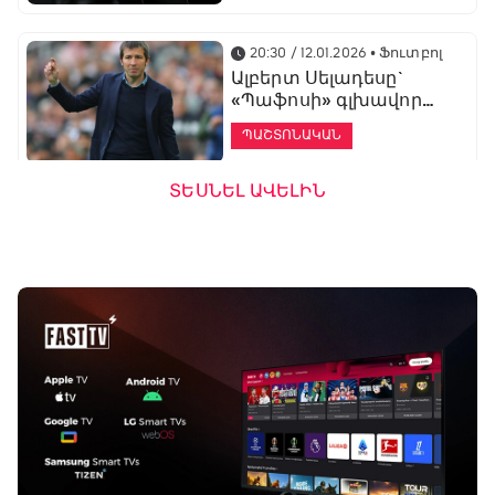
20:30 / 12.01.2026
• Ֆուտբոլ
Ալբերտ Սելադեսը`
«Պաֆոսի» գլխավոր
մարզիչ
ՊԱՇՏՈՆԱԿԱՆ
ՏԵՍՆԵԼ ԱՎԵԼԻՆ
19:53 / 12.01.2026
• Ֆուտբոլ
«Ալաշկերտը»
մարզական հավաք
կանցկացնի
Անթալիայում
13:51 / 12.01.2026
• Ֆուտբոլ
Բալոտելին
կարեիրան կշարունակի
ԱՄԷ-ի երկրորդ լիգայում
ՊԱՇՏՈՆԱԿԱՆ