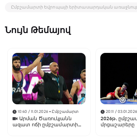
Ըմբշամարտի Եվրոպայի երիտասարդական առաջնութ
Նույն Թեմայով
10:40 / 11.01.2026
• Ըմբշամարտ
20:11 / 03.01.202
Արման Ծառուկյանն
2026թ. ըմբշա
ազատ ոճի ըմբշամարտի
մրցաշարերը
գոտեմարտում ջախջախել
է Լենս Պալմերին