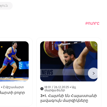
յուն
ԲՈԼՈՐԸ
6
• Ըմբշամարտ
18:01 / 26.12.2025
• Այլ
մարզաձևեր
մարտի բոլոր
3+1. Հայտնի են Հայաստանի
լավագույն մարզիկները