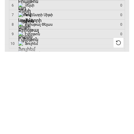
մրցաշարի հաղթող
Ֆրանսիա - Իսպանիա
13:45 - 15:45
GOAT. Կանանց հեծանվավազք
15:45 - 16:10
13:55 / 11.01.2026
• Թենիս
Բուբլիկը հաղթեց
Հոնկոնգի մրցաշարում
ԱԱ-2026, Փլեյ-օֆֆ, կիսաեզրափակիչ.
և կարիերայում
Անգլիա - Արգենտինա
առաջին անգամ կլինի
10-րդը
16:10 - 18:10
12:39 / 11.01.2026
• Ֆուտբոլ
Առագաստանավային սպորտ
Անգլիայի գավաթ.
18:10 - 18:40
«Չելսին» Ռոսենյորի
գլխավորությամբ
առաջին խաղում
Լա լիգայի ստադիոնները
հաղթել է
18:40 - 18:50
11:38 / 11.01.2026
• Ֆուտբոլ
Ինչ դիտել այսօր
ԱԱ-2026, Փլեյ-օֆֆ, 3-րդ տեղի խաղ.