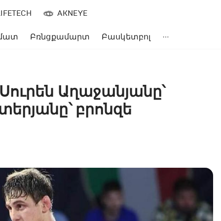
LIFETECH
AKNEYE
մատ
Բռնցքամարտ
Բասկետբոլ
Սուրեն Աղաջանյանը՝
երյանը՝ բրոնզե