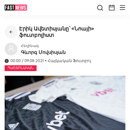
Էրիկ Ավետիսյանը՝ «Նոայի»
ֆուտբոլիստ
Հեղինակ
Գևորգ Մովսիսյան
00:00 / 09.08.2021
•
Հայկական Ֆուտբոլ
ՊԱՇՏՈՆԱԿԱՆ