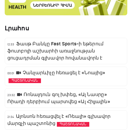
Լրահոս
Ֆասթ Բանկը Fast Sports-ի եթերում
12:33
ֆուտբոլի աշխարհի առաջնության
ցուցադրման գլխավոր հովանավորն է
Չանչարևիչը հեռացել է «Նոայից»
00:01
ՊԱՇՏՈՆԱԿԱՆ
Ռոնալդուն գոլ խփեց, «Ալ Նասրը»
23:32
Ռիադի դերբիում պարտվեց «Ալ Հիլյալին»
Ալոնսոն հեռացվել է «Ռեալի» գլխավոր
21:34
մարզչի պաշտոնից
ՊԱՇՏՈՆԱԿԱՆ