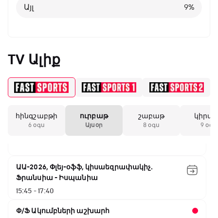
Իսպանիա - Բելգիա
Այլ
9
%
08:50 - 10:45
Փ/Ֆ Ամեն ինչ կամ ոչինչ. Մանչեսթեր Սիթի
10:45 - 13:20
TV Ալիք
ԱԱ-2026, Փլեյ-օֆֆ, կիսաեզրափակիչ.
Անգլիա - Արգենտինա
13:20 - 15:20
հինգշաբթի
ուրբաթ
շաբաթ
կիրա
GOAT. Ռեգբի
6 օգս
Այսօր
8 օգս
9 օգս
15:20 - 15:45
ԱԱ-2026, Փլեյ-օֆֆ, կիսաեզրափակիչ.
Ֆրանսիա - Իսպանիա
15:45 - 17:40
Փ/Ֆ Ակումբների աշխարհ