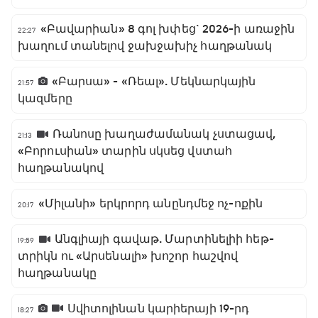
«Բավարիան» 8 գոլ խփեց` 2026-ի առաջին
22:27
խաղում տանելով ջախջախիչ հաղթանակ
«Բարսա» - «Ռեալ». Մեկնարկային
21:57
կազմերը
Ռանոսը խաղաժամանակ չստացավ,
21:13
«Բորուսիան» տարին սկսեց վստահ
հաղթանակով
«Միլանի» երկրորդ անընդմեջ ոչ-ոքին
20:17
Անգլիայի գավաթ. Մարտինելիի հեթ-
19:59
տրիկն ու «Արսենալի» խոշոր հաշվով
հաղթանակը
Սվիտոլինան կարիերայի 19-րդ
18:27