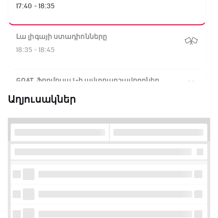
17:40 - 18:35
Լա լիգայի ստադիոնները
18:35 - 18:45
GOAT. Ֆորմուլա 1-ի ավտոարշավորդներ
18:45 - 19:10
Աղյուսակներ
Ֆորմուլա 1. Հունգարիայի Գրան Պրի.
Մրցարշավ
19:10 - 21:30
ԱԱ-2026, Փլեյ-օֆֆ, եզրափակիչ. Իսպանիա -
Արգենտինա
21:30 - 00:00