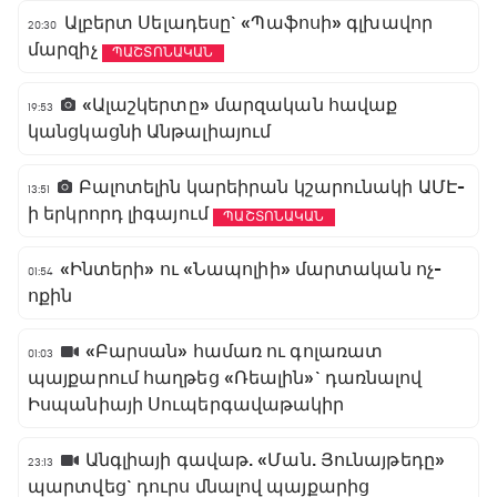
Ալբերտ Սելադեսը` «Պաֆոսի» գլխավոր
20:30
մարզիչ
ՊԱՇՏՈՆԱԿԱՆ
«Ալաշկերտը» մարզական հավաք
19:53
կանցկացնի Անթալիայում
Բալոտելին կարեիրան կշարունակի ԱՄԷ-
13:51
ի երկրորդ լիգայում
ՊԱՇՏՈՆԱԿԱՆ
«Ինտերի» ու «Նապոլիի» մարտական ոչ-
01:54
ոքին
«Բարսան» համառ ու գոլառատ
01:03
պայքարում հաղթեց «Ռեալին»` դառնալով
Իսպանիայի Սուպերգավաթակիր
Անգլիայի գավաթ. «Ման. Յունայթեդը»
23:13
պարտվեց` դուրս մնալով պայքարից