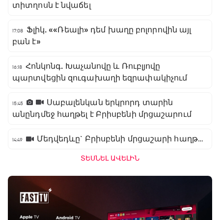
տիտղոսն է նվաճել
Ֆլիկ. ««Ռեալի» դեմ խաղը բոլորովին այլ
17:08
բան է»
Հոնկոնգ. Խաչանովը և Ռուբլյովը
16:18
պարտվեցին զուգախաղի եզրափակիչում
Սաբալենկան երկրորդ տարին
15:45
անընդմեջ հաղթել է Բրիսբենի մրցաշարում
Մեդվեդևը` Բրիսբենի մրցաշարի հաղթող
14:49
ՏԵՍՆԵԼ ԱՎԵԼԻՆ