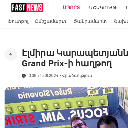
ՍՊՈՐՏ
ՄՇԱԿՈՒՅԹ
Ֆուտբոլ
Ըմբշամարտ
Ծանրամարտ
Շախ
Էլմիրա Կարապետյանն ո
Grand Prix-ի հաղթող
10:38 / 15.01.2024
•
Հրաձգություն