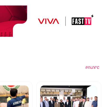
ԲՈԼՈՐԸ