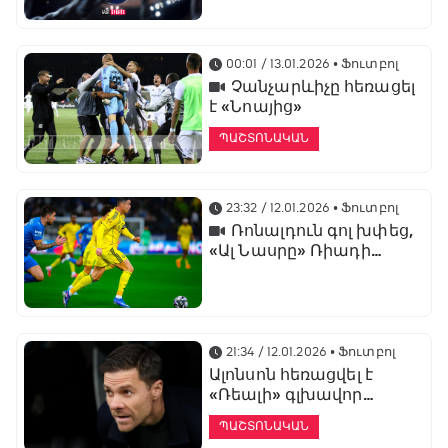
առաջնության
ցուցադրման գլխավոր
հովանավորն է
00:01 / 13.01.2026
• Ֆուտբոլ
Չանչարևիչը հեռացել
է «Նոայից»
ՊԱՇՏՈՆԱԿԱՆ
23:32 / 12.01.2026
• Ֆուտբոլ
Ռոնալդուն գոլ խփեց,
«Ալ Նասրը» Ռիադի
դերբիում պարտվեց «Ալ
Հիլյալին»
21:34 / 12.01.2026
• Ֆուտբոլ
Ալոնսոն հեռացվել է
«Ռեալի» գլխավոր
մարզչի պաշտոնից
ՊԱՇՏՈՆԱԿԱՆ