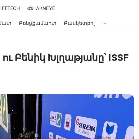
LIFETECH
AKNEYE
մատ
Բռնցքամարտ
Բասկետբոլ
ւ Բենիկ Խլղաթյանը՝ ISSF