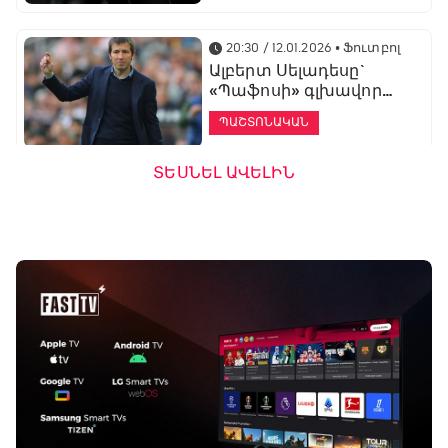
20:30 / 12.01.2026
• Ֆուտբոլ
Ալբերտ Սելադեսը`
«Պաֆոսի» գլխավոր
մարզիչ
ՊԱՇՏՈՆԱԿԱՆ
ՏԵՍՆԵԼ ԱՎԵԼԻՆ
19:53 / 12.01.2026
• Ֆուտբոլ
«Ալաշկերտը»
մարզական հավաք
կանցկացնի
Անթալիայում
13:51 / 12.01.2026
• Ֆուտբոլ
Բալոտելին
կարեիրան կշարունակի
ԱՄԷ-ի երկրորդ լիգայում
ՊԱՇՏՈՆԱԿԱՆ