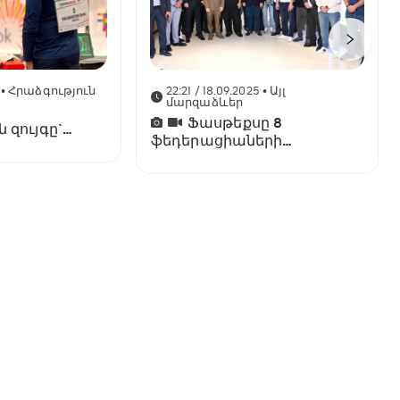
• Հրաձգություն
22:21 / 18.09.2025
• Այլ
մարզաձևեր
Ֆասթեքսը 8
զույգը`
ֆեդերացիաների
iber-ի
տրամադրել է ևս 129.4
ալակիր
միլիոն դրամ