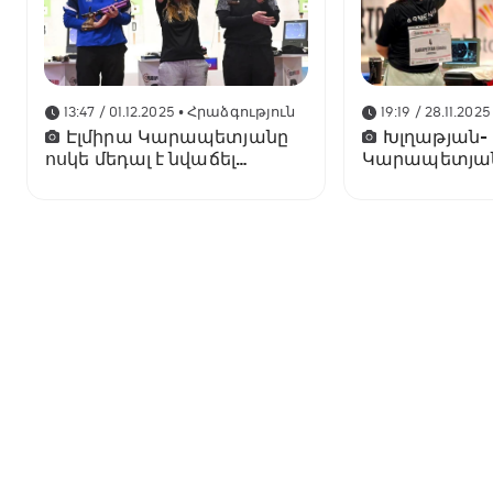
13:47 / 01.12.2025
• Հրաձգություն
19:19 / 28.11.2025
Էլմիրա Կարապետյանը
Խլղաթյան-
ոսկե մեդալ է նվաճել
Կարապետյան 
միջազգային մրցաշարում
Polish Open Kal
արծաթե մեդ