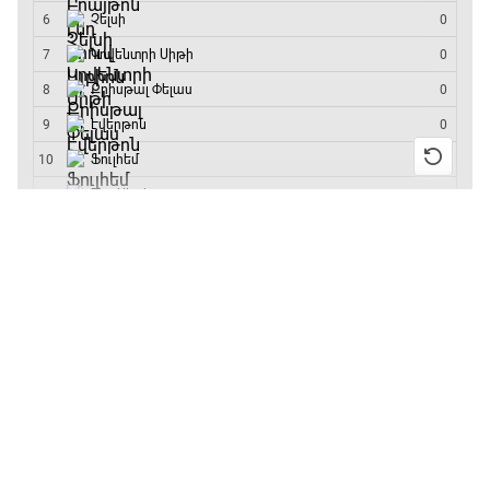
մրցաշարի հաղթող
19:40 - 20:10
Ֆուտբոլի ազգեր
20:10 - 21:00
13:55 / 11.01.2026
• Թենիս
Բուբլիկը հաղթեց
Հոնկոնգի մրցաշարում
Փ/Ֆ Մաքս Ֆերստապեն. Չեմպիոնի
և կարիերայում
անատոմիա
առաջին անգամ կլինի
10-րդը
21:00 - 23:20
12:39 / 11.01.2026
• Ֆուտբոլ
Առագաստանավային սպորտ
Անգլիայի գավաթ.
23:20 - 23:45
«Չելսին» Ռոսենյորի
գլխավորությամբ
առաջին խաղում
Մշակույթ և ֆուտբոլ
հաղթել է
23:45 - 00:00
11:38 / 11.01.2026
• Ֆուտբոլ
Ինչ դիտել այսօր