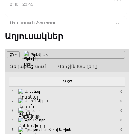
Ֆլիկ. ««Ռեալի» դեմ
21:10 - 23:45
խաղը բոլորովին այլ
բան է»
Մշակույթ և ֆուտբոլ
23:45 - 00:00
Աղյուսակներ
16:18 / 11.01.2026
• Թենիս
Հոնկոնգ. Խաչանովը և
Ռուբլյովը պարտվեցին
զուգախաղի
եզրափակիչում
15:45 / 11.01.2026
• Թենիս
Սաբալենկան
երկրորդ տարին
անընդմեջ հաղթել է
Բրիսբենի մրցաշարում
14:49 / 11.01.2026
• Թենիս
Մեդվեդևը` Բրիսբենի