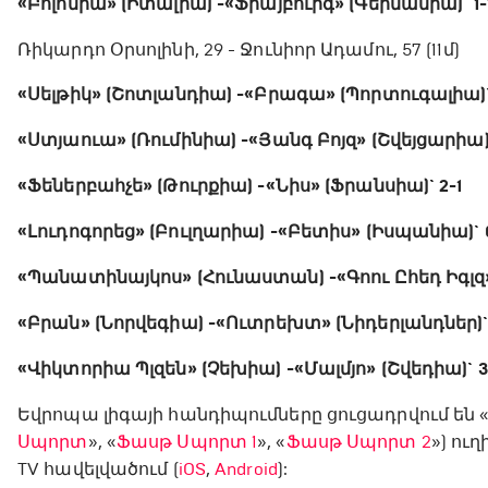
«Բոլոնիա» (Իտալիա) - «Ֆրայբուրգ» (Գերմանիա)` 1-
Ռիկարդո Օրսոլինի, 29 - Ջունիոր Ադամու, 57 (11մ)
«Սելթիկ» (Շոտլանդիա) - «Բրագա» (Պորտուգալիա)`
«Ստյաուա» (Ռումինիա) - «Յանգ Բոյզ» (Շվեյցարիա)
«Ֆեներբահչե» (Թուրքիա) - «Նիս» (Ֆրանսիա)` 2-1
«Լուդոգորեց» (Բուլղարիա) - «Բետիս» (Իսպանիա)` 
«Պանատինայկոս» (Հունաստան) - «Գոու Ըհեդ Իգլզ» 
«Բրան» (Նորվեգիա) - «Ուտրեխտ» (Նիդերլանդներ)` 
«Վիկտորիա Պլզեն» (Չեխիա) - «Մալմյո» (Շվեդիա)` 3
Եվրոպա լիգայի հանդիպումները ցուցադրվում են
Սպորտ
», «
Ֆասթ Սպորտ 1
», «
Ֆասթ Սպորտ 2
») ու
TV հավելվածում (
iOS
,
Android
):