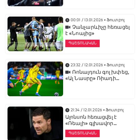
առաջնության
ցուցադրման գլխավոր
հովանավորն է
00:01 / 13.01.2026
• Ֆուտբոլ
Չանչարևիչը հեռացել
է «Նոայից»
ՊԱՇՏՈՆԱԿԱՆ
23:32 / 12.01.2026
• Ֆուտբոլ
Ռոնալդուն գոլ խփեց,
«Ալ Նասրը» Ռիադի
դերբիում պարտվեց «Ալ
Հիլյալին»
21:34 / 12.01.2026
• Ֆուտբոլ
Ալոնսոն հեռացվել է
«Ռեալի» գլխավոր
մարզչի պաշտոնից
ՊԱՇՏՈՆԱԿԱՆ