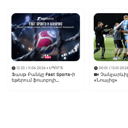
12:33 / 11.06.2026
• ՍՊՈՐՏ
00:01 / 13.01.202
Ֆասթ Բանկը Fast Sports-ի
Չանչարևիչ
եթերում ֆուտբոլի
«Նոայից»
աշխարհի առաջնության
ցուցադրման գլխավոր
հովանավորն է