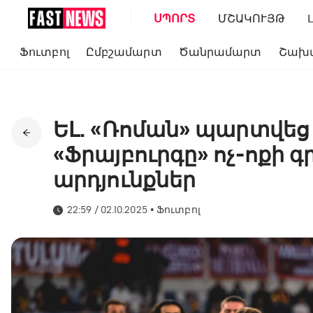
ՍՊՈՐՏ
ՄՇԱԿՈՒՅԹ
Ֆուտբոլ
Ըմբշամարտ
Ծանրամարտ
Շախ
ԵԼ. «Ռոման» պարտվեց «
«Ֆրայբուրգը» ոչ-ոքի գ
արդյունքներ
22:59 / 02.10.2025
•
Ֆուտբոլ