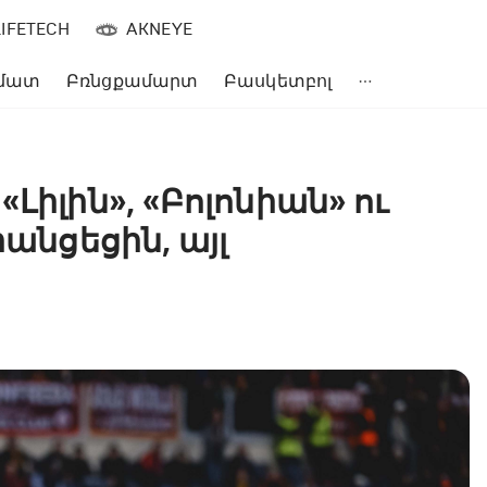
LIFETECH
AKNEYE
մատ
Բռնցքամարտ
Բասկետբոլ
Լիլին», «Բոլոնիան» ու
րանցեցին, այլ