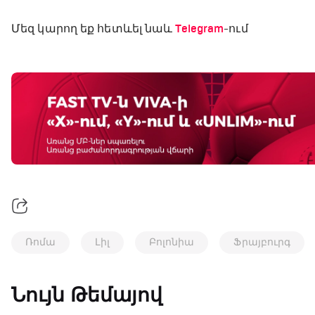
Մեզ կարող եք հետևել նաև
Telegram
-ում
Ռոմա
Լիլ
Բոլոնիա
Ֆրայբուրգ
Նույն Թեմայով