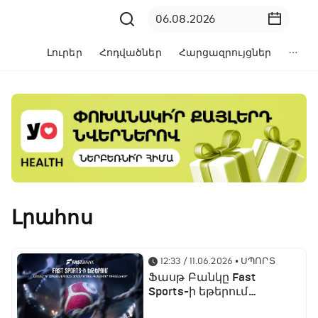
Լուրեր
Հոդվածներ
Հարցազրույցներ
Լրահոս
12:33 / 11.06.2026
• ՍՊՈՐՏ
Ֆասթ Բանկը Fast
Sports-ի եթերում
ֆուտբոլի աշխարհի