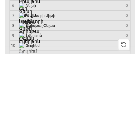
մրցաշարի հաղթող
13:55 / 11.01.2026
• Թենիս
Բուբլիկը հաղթեց
Հոնկոնգի մրցաշարում
և կարիերայում
առաջին անգամ կլինի
10-րդը
12:39 / 11.01.2026
• Ֆուտբոլ
Անգլիայի գավաթ.
«Չելսին» Ռոսենյորի
գլխավորությամբ
առաջին խաղում
հաղթել է
11:38 / 11.01.2026
• Ֆուտբոլ
Ինչ դիտել այսօր