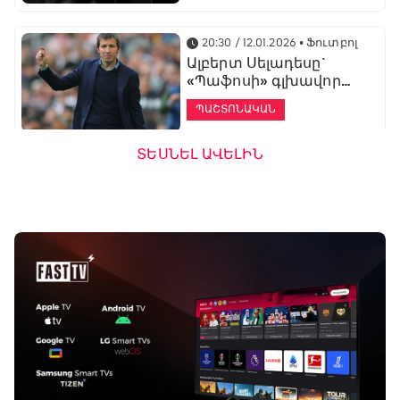
20:30 / 12.01.2026
• Ֆուտբոլ
Ալբերտ Սելադեսը`
«Պաֆոսի» գլխավոր
մարզիչ
ՊԱՇՏՈՆԱԿԱՆ
ՏԵՍՆԵԼ ԱՎԵԼԻՆ
19:53 / 12.01.2026
• Ֆուտբոլ
«Ալաշկերտը»
մարզական հավաք
կանցկացնի
Անթալիայում
13:51 / 12.01.2026
• Ֆուտբոլ
Բալոտելին
կարեիրան կշարունակի
ԱՄԷ-ի երկրորդ լիգայում
ՊԱՇՏՈՆԱԿԱՆ
Բացօթյա մարզական շոու