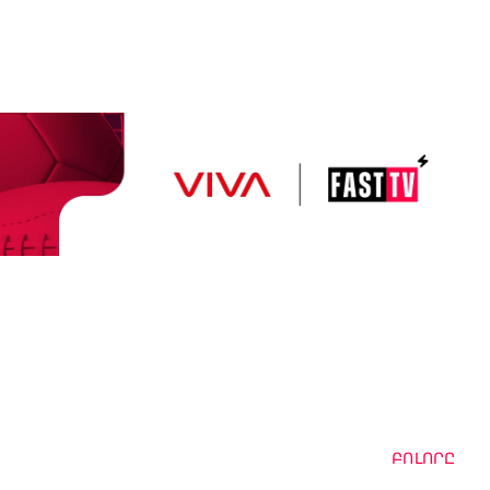
ԲՈԼՈՐԸ