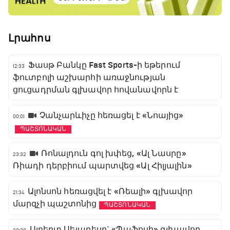
Լրահոս
Ֆասթ Բանկը Fast Sports-ի եթերում
12:33
ֆուտբոլի աշխարհի առաջնության
ցուցադրման գլխավոր հովանավորն է
Չանչարևիչը հեռացել է «Նոայից»
00:01
ՊԱՇՏՈՆԱԿԱՆ
Ռոնալդուն գոլ խփեց, «Ալ Նասրը»
23:32
Ռիադի դերբիում պարտվեց «Ալ Հիլյալին»
Ալոնսոն հեռացվել է «Ռեալի» գլխավոր
21:34
մարզչի պաշտոնից
ՊԱՇՏՈՆԱԿԱՆ
Ալբերտ Սելադեսը` «Պաֆոսի» գլխավոր