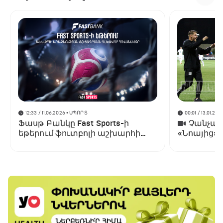
12:33 / 11.06.2026
• ՍՊՈՐՏ
00:01 / 13.01.202
Ֆասթ Բանկը Fast Sports-ի
Չանչարև
եթերում ֆուտբոլի աշխարհի
«Նոայից»
առաջնության ցուցադրման
գլխավոր հովանավորն է