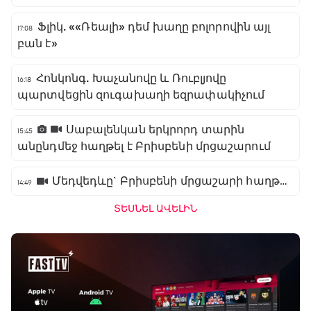
Ֆլիկ. ««Ռեալի» դեմ խաղը բոլորովին այլ
17:08
բան է»
Հոնկոնգ. Խաչանովը և Ռուբլյովը
16:18
պարտվեցին զուգախաղի եզրափակիչում
Սաբալենկան երկրորդ տարին
15:45
անընդմեջ հաղթել է Բրիսբենի մրցաշարում
Մեդվեդևը` Բրիսբենի մրցաշարի հաղթող
14:49
ՏԵՍՆԵԼ ԱՎԵԼԻՆ