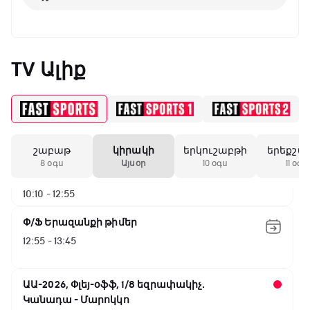
Փ/Ֆ Ակումբների աշխարհ
07:00 - 07:50
TV Ալիք
NBA. Սան Անտոնիո - Նիքս
07:50 - 10:10
շաբաթ
կիրակի
երկուշաբթի
երեքշա
ԱԱ-2026, Փլեյ-օֆֆ, 1/16 եզրափակիչ.
8 օգս
Այսօր
10 օգս
11 օգս
Արգենտինա - Կաբո Վերդե
10:10 - 12:55
Փ/Ֆ Երազանքի թիմեր
12:55 - 13:45
ԱԱ-2026, Փլեյ-օֆֆ, 1/8 եզրափակիչ.
Կանադա - Մարոկկո