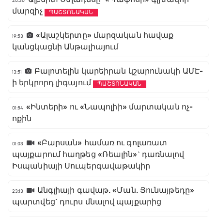
20:30
մարզիչ
ՊԱՇՏՈՆԱԿԱՆ
«Ալաշկերտը» մարզական հավաք
19:53
կանցկացնի Անթալիայում
Բալոտելին կարեիրան կշարունակի ԱՄԷ-
13:51
ի երկրորդ լիգայում
ՊԱՇՏՈՆԱԿԱՆ
«Ինտերի» ու «Նապոլիի» մարտական ոչ-
01:54
ոքին
«Բարսան» համառ ու գոլառատ
01:03
պայքարում հաղթեց «Ռեալին»` դառնալով
Իսպանիայի Սուպերգավաթակիր
Անգլիայի գավաթ. «Ման. Յունայթեդը»
23:13
պարտվեց` դուրս մնալով պայքարից