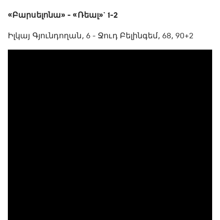
«Բարսելոնա» - «Ռեալ»` 1-2
Իլկայ Գյունդողան, 6 - Ջուդ Բելինգեմ, 68, 90+2