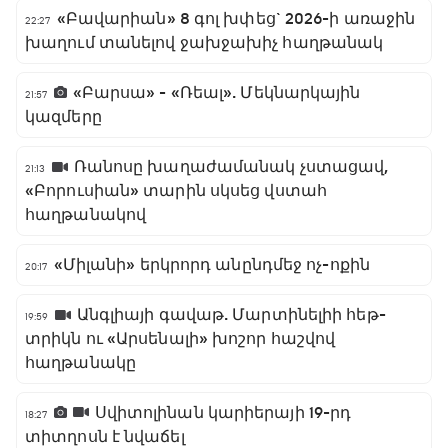
«Բավարիան» 8 գոլ խփեց` 2026-ի առաջին
22:27
խաղում տանելով ջախջախիչ հաղթանակ
«Բարսա» - «Ռեալ». Մեկնարկային
21:57
կազմերը
Ռանոսը խաղաժամանակ չստացավ,
21:13
«Բորուսիան» տարին սկսեց վստահ
հաղթանակով
«Միլանի» երկրորդ անընդմեջ ոչ-ոքին
20:17
Անգլիայի գավաթ. Մարտինելիի հեթ-
19:59
տրիկն ու «Արսենալի» խոշոր հաշվով
հաղթանակը
Սվիտոլինան կարիերայի 19-րդ
18:27
տիտղոսն է նվաճել