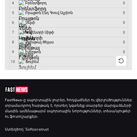
Փ/Ֆ Մաքս Ֆերստապեն. Չեմպիոնի
անատոմիա
21:00 - 23:20
Առագաստանավային սպորտ
23:20 - 23:45
Մշակույթ և ֆուտբոլ
23:45 - 00:00
FastNews
-ը սպորտային լուրեր, հոդվածներ ու վերլուծություններ
տրամադրող հարթակ է, որտեղ կգտնեք տարբեր մարզաձևերի
մասին ամենաթարմ սպորտային նորություններ, տեսանյութեր
ու ֆոտոշարքեր։
Ստեղծող՝ Softconstruct