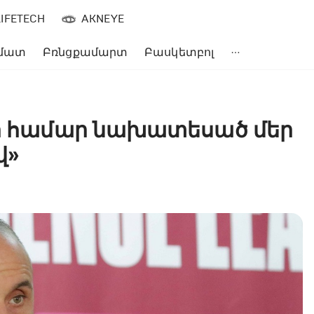
LIFETECH
AKNEYE
մատ
Բռնցքամարտ
Բասկետբոլ
ղի համար նախատեսած մեր
վ»