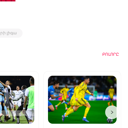
րի լիգա
ԲՈԼՈՐԸ