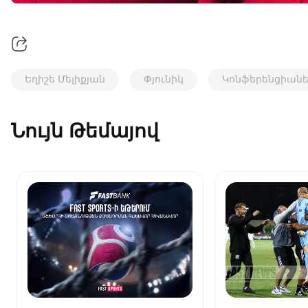
Եղիշե Մելիքյան
Փյունիկ
Կոնֆերենցիանե
Նույն Թեմայով