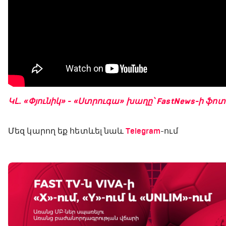
ԿԼ. «Փյունիկ» - «Ստրուգա» խաղը՝ FastNews-ի ֆո
Մեզ կարող եք հետևել նաև
Telegram
-ում