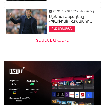
20:30 / 12.01.2026
• Ֆուտբոլ
Ալբերտ Սելադեսը`
«Պաֆոսի» գլխավոր
մարզիչ
ՊԱՇՏՈՆԱԿԱՆ
ՏԵՍՆԵԼ ԱՎԵԼԻՆ
19:53 / 12.01.2026
• Ֆուտբոլ
«Ալաշկերտը»
մարզական հավաք
կանցկացնի
Անթալիայում
13:51 / 12.01.2026
• Ֆուտբոլ
Բալոտելին
կարեիրան կշարունակի
ԱՄԷ-ի երկրորդ լիգայում
ՊԱՇՏՈՆԱԿԱՆ