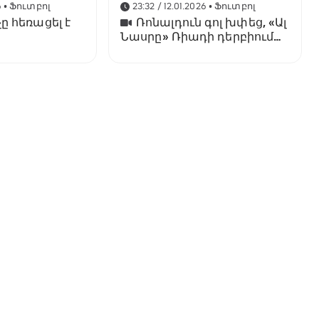
6
• Ֆուտբոլ
23:32 / 12.01.2026
• Ֆուտբոլ
ը հեռացել է
Ռոնալդուն գոլ խփեց, «Ալ
Նասրը» Ռիադի դերբիում
պարտվեց «Ալ Հիլյալին»