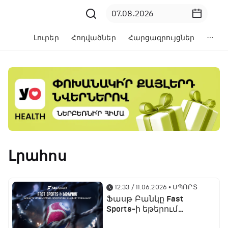
Լուրեր
Հոդվածներ
Հարցազրույցներ
Լրահոս
12:33 / 11.06.2026
• ՍՊՈՐՏ
Ֆասթ Բանկը Fast
Sports-ի եթերում
ֆուտբոլի աշխարհի