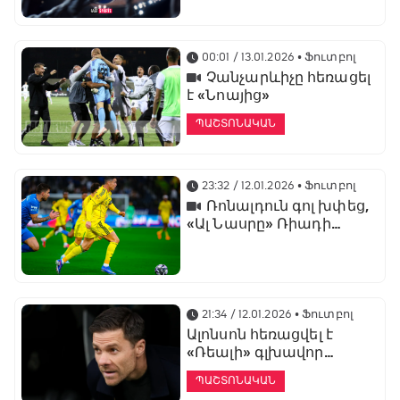
առաջնության
ցուցադրման գլխավոր
հովանավորն է
00:01 / 13.01.2026
• Ֆուտբոլ
Չանչարևիչը հեռացել
է «Նոայից»
ՊԱՇՏՈՆԱԿԱՆ
23:32 / 12.01.2026
• Ֆուտբոլ
Ռոնալդուն գոլ խփեց,
«Ալ Նասրը» Ռիադի
դերբիում պարտվեց «Ալ
Հիլյալին»
21:34 / 12.01.2026
• Ֆուտբոլ
Ալոնսոն հեռացվել է
«Ռեալի» գլխավոր
մարզչի պաշտոնից
ՊԱՇՏՈՆԱԿԱՆ