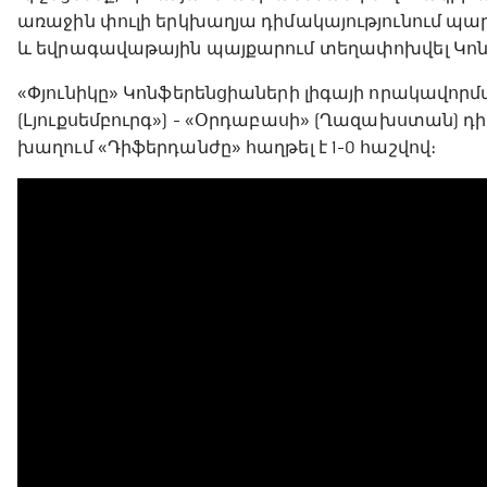
առաջին փուլի երկխաղյա դիմակայությունում պարտվ
և եվրագավաթային պայքարում տեղափոխվել Կոն
«Փյունիկը» Կոնֆերենցիաների լիգայի որակավորմ
(Լյուքսեմբուրգ») - «Օրդաբասի» (Ղազախստան) դ
խաղում «Դիֆերդանժը» հաղթել է 1-0 հաշվով։