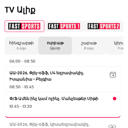
Արգենտինա - Շվեյցարիա
«Միլանի» երկրորդ
TV Ալիք
02:45 - 05:25
անընդմեջ ոչ-ոքին
Փ/Ֆ Սպասումներին հակառակ
05:25 - 06:00
19:59 / 11.01.2026
• Ֆուտբոլ
հինգշաբթի
ուրբաթ
շաբաթ
կիրա
ԱԱ-2026, Փլեյ-օֆֆ, 1/16 եզրափակիչ.
Անգլիայի գավաթ.
6 օգս
Այսօր
8 օգս
9 օգս
Մարտինելիի հեթ-
Ավստրալիա - Եգիպտոս
տրիկն ու «Արսենալի»
06:00 - 08:50
խոշոր հաշվով
հաղթանակը
ԱԱ-2026, Փլեյ-օֆֆ, 1/4 եզրափակիչ.
Իսպանիա - Բելգիա
18:27 / 11.01.2026
• Թենիս
08:50 - 10:45
Սվիտոլինան
կարիերայի 19-րդ
Փ/Ֆ Ամեն ինչ կամ ոչինչ. Մանչեսթեր Սիթի
տիտղոսն է նվաճել
10:45 - 13:20
17:08 / 11.01.2026
• Ֆուտբոլ
ԱԱ-2026, Փլեյ-օֆֆ, կիսաեզրափակիչ.