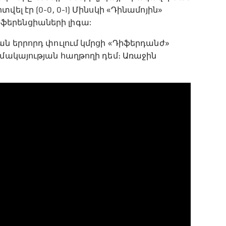
ել էր (0-0, 0-1) Մինսկի «Դինամոյին»
ֆերենցիաների լիգա:
ան երրորդ փուլում կմրցի «Դիֆերդանժ»
իմակայության հաղթողի դեմ։ Առաջին