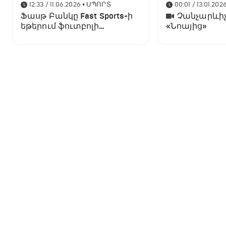
12:33 / 11.06.2026
• ՍՊՈՐՏ
00:01 / 13.01.202
Ֆասթ Բանկը Fast Sports-ի
Չանչարևիչ
եթերում ֆուտբոլի
«Նոայից»
աշխարհի առաջնության
ցուցադրման գլխավոր
հովանավորն է