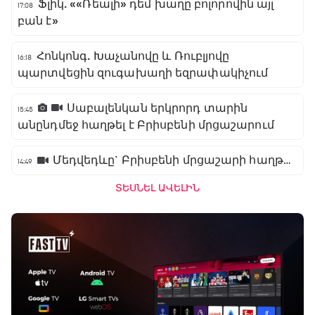
Ֆլիկ. ««Ռեալի» դեմ խաղը բոլորովին այլ
17:08
բան է»
Հոնկոնգ. Խաչանովը և Ռուբլյովը
16:18
պարտվեցին զուգախաղի եզրափակիչում
Սաբալենկան երկրորդ տարին
15:45
անընդմեջ հաղթել է Բրիսբենի մրցաշարում
Մեդվեդևը` Բրիսբենի մրցաշարի հաղթող
14:49
ՏԵՍՆԵԼ ԱՎԵԼԻՆ