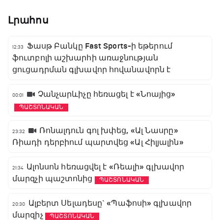
Լրահոս
Ֆասթ Բանկը Fast Sports-ի եթերում
12:33
ֆուտբոլի աշխարհի առաջնության
ցուցադրման գլխավոր հովանավորն է
Չանչարևիչը հեռացել է «Նոայից»
00:01
ՊԱՇՏՈՆԱԿԱՆ
Ռոնալդուն գոլ խփեց, «Ալ Նասրը»
23:32
Ռիադի դերբիում պարտվեց «Ալ Հիլյալին»
Ալոնսոն հեռացվել է «Ռեալի» գլխավոր
21:34
մարզչի պաշտոնից
ՊԱՇՏՈՆԱԿԱՆ
Ալբերտ Սելադեսը` «Պաֆոսի» գլխավոր
20:30
մարզիչ
ՊԱՇՏՈՆԱԿԱՆ