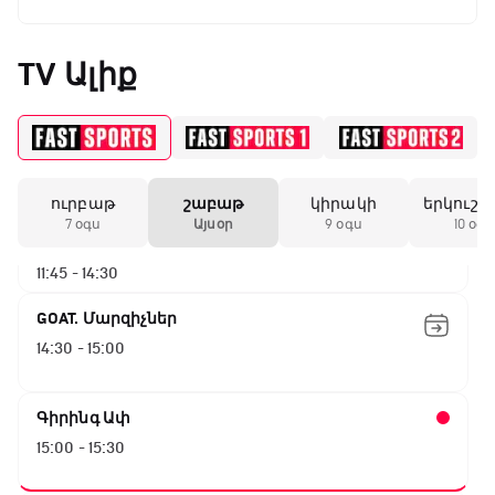
ԱԱ-2026, Փլեյ-օֆֆ, 1/4 եզրափակիչ.
Իսպանիա - Բելգիա
TV Ալիք
08:55 - 10:50
Փ/Ֆ Երազանքի թիմեր
10:50 - 11:45
ուրբաթ
շաբաթ
կիրակի
երկուշա
ԱԱ-2026, Փլեյ-օֆֆ, 1/4 եզրափակիչ.
7 օգս
Այսօր
9 օգս
10 օգս
Նորվեգիա - Անգլիա
11:45 - 14:30
GOAT. Մարզիչներ
14:30 - 15:00
Գիրինգ Ափ
15:00 - 15:30