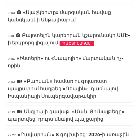
«Ալաշկերտը» մարզական հավաք
19:53
կանցկացնի Անթալիայում
Բալոտելին կարեիրան կշարունակի ԱՄԷ-
13:51
ի երկրորդ լիգայում
ՊԱՇՏՈՆԱԿԱՆ
«Ինտերի» ու «Նապոլիի» մարտական ոչ-
01:54
ոքին
«Բարսան» համառ ու գոլառատ
01:03
պայքարում հաղթեց «Ռեալին»` դառնալով
Իսպանիայի Սուպերգավաթակիր
Անգլիայի գավաթ. «Ման. Յունայթեդը»
23:13
պարտվեց` դուրս մնալով պայքարից
«Բավարիան» 8 գոլ խփեց` 2026-ի առաջին
22:27