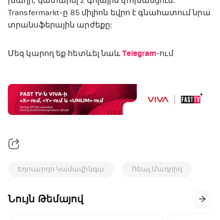
խաղի, կատարել 2 գոլային փոխանցում:
Transfermarkt-ը 85 միլիոն եվրո է գնահատում նրա
տրանսֆերային արժեքը:
Մեզ կարող եք հետևել նաև
Telegram
-ում
Էդուարդո Կամավինգա
Ռեալ Մադրիդ
Նույն Թեմայով