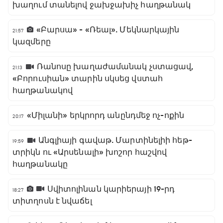
խաղում տանելով ջախջախիչ հաղթանակ
«Բարսա» - «Ռեալ». Մեկնարկային
21:57
կազմերը
Ռանոսը խաղաժամանակ չստացավ,
21:13
«Բորուսիան» տարին սկսեց վստահ
հաղթանակով
«Միլանի» երկրորդ անընդմեջ ոչ-ոքին
20:17
Անգլիայի գավաթ. Մարտինելիի հեթ-
19:59
տրիկն ու «Արսենալի» խոշոր հաշվով
հաղթանակը
Սվիտոլինան կարիերայի 19-րդ
18:27
տիտղոսն է նվաճել