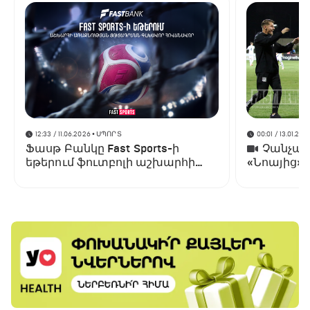
12:33 / 11.06.2026
• ՍՊՈՐՏ
00:01 / 13.01.202
Ֆասթ Բանկը Fast Sports-ի
Չանչարև
եթերում ֆուտբոլի աշխարհի
«Նոայից»
առաջնության ցուցադրման
գլխավոր հովանավորն է