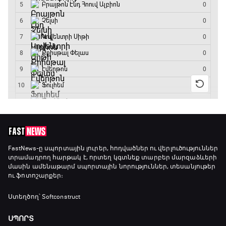
GOAT. Խառը մենամարտեր
23:25 - 23:50
Փ/Ֆ Երազանքի թիմեր
23:50 - 00:00
FastNews
-ը սպորտային լուրեր, հոդվածներ ու վերլուծություններ
տրամադրող հարթակ է, որտեղ կգտնեք տարբեր մարզաձևերի
մասին ամենաթարմ սպորտային նորություններ, տեսանյութեր
ու ֆոտոշարքեր։
Ստեղծող՝ Softconstruct
ՍՊՈՐՏ