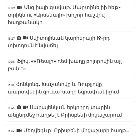
Անգլիայի գավաթ. Մարտինելիի հեթ-
19:59
տրիկն ու «Արսենալի» խոշոր հաշվով
հաղթանակը
Սվիտոլինան կարիերայի 19-րդ
18:27
տիտղոսն է նվաճել
Ֆլիկ. ««Ռեալի» դեմ խաղը բոլորովին այլ
17:08
բան է»
Հոնկոնգ. Խաչանովը և Ռուբլյովը
16:18
պարտվեցին զուգախաղի եզրափակիչում
Սաբալենկան երկրորդ տարին
15:45
անընդմեջ հաղթել է Բրիսբենի մրցաշարում
Մեդվեդևը` Բրիսբենի մրցաշարի հաղթող
14:49