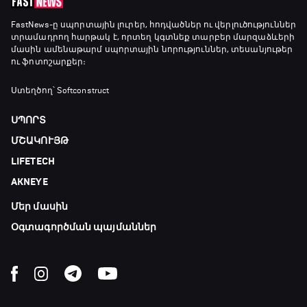
FastNews
-ը սպորտային լուրեր, հոդվածներ ու վերլուծություններ
տրամադրող հարթակ է, որտեղ կգտնեք տարբեր մարզաձևերի
մասին ամենաթարմ սպորտային նորություններ, տեսանյութեր
ու ֆոտոշարքեր։
Ստեղծող՝ Softconstruct
ՍՊՈՐՏ
ՄՇԱԿՈՒՅԹ
LIFETECH
AKNEYE
Մեր մասին
Օգտագործման պայմաններ