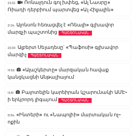
Ռոնալդուն գոլ խփեց, «Ալ Նասրը»
23:32
Ռիադի դերբիում պարտվեց «Ալ Հիլյալին»
Ալոնսոն հեռացվել է «Ռեալի» գլխավոր
21:34
մարզչի պաշտոնից
ՊԱՇՏՈՆԱԿԱՆ
Ալբերտ Սելադեսը` «Պաֆոսի» գլխավոր
20:30
մարզիչ
ՊԱՇՏՈՆԱԿԱՆ
«Ալաշկերտը» մարզական հավաք
19:53
կանցկացնի Անթալիայում
Բալոտելին կարեիրան կշարունակի ԱՄԷ-
13:51
ի երկրորդ լիգայում
ՊԱՇՏՈՆԱԿԱՆ
«Ինտերի» ու «Նապոլիի» մարտական ոչ-
01:54
ոքին