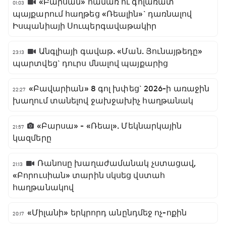
«Բարսան» համառ ու գոլառատ
01:03
պայքարում հաղթեց «Ռեալին»` դառնալով
Իսպանիայի Սուպերգավաթակիր
Անգլիայի գավաթ. «Ման. Յունայթեդը»
23:13
պարտվեց` դուրս մնալով պայքարից
«Բավարիան» 8 գոլ խփեց` 2026-ի առաջին
22:27
խաղում տանելով ջախջախիչ հաղթանակ
«Բարսա» - «Ռեալ». Մեկնարկային
21:57
կազմերը
Ռանոսը խաղաժամանակ չստացավ,
21:13
«Բորուսիան» տարին սկսեց վստահ
հաղթանակով
«Միլանի» երկրորդ անընդմեջ ոչ-ոքին
20:17