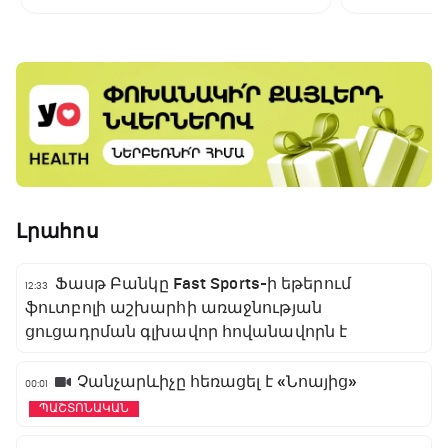
Լրահոս
Ֆասթ Բանկը Fast Sports-ի եթերում
12:33
ֆուտբոլի աշխարհի առաջնության
ցուցադրման գլխավոր հովանավորն է
Չանչարևիչը հեռացել է «Նոայից»
00:01
ՊԱՇՏՈՆԱԿԱՆ