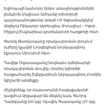
Եվրոպայի նախորդ երկու առաջնությունների
չեմպիոն Մալխաս Ամոյանը տիտղոսի
պաշտպանությունը կսկսի 1/8 եզրափակիչից՝
մրցելով Ռիկարդո Աբրեսցիա (Իտալիա) – Իգոր
Բիչկով (Ուկրաինա) գոտեմարտի հաղթողի հետ։
Գևորգ Թադևոսյանը որակավորման փուլում
ուժերը կչափի Նորվեգիան նորկայացնող
Էքսաուս Մբուկուի հետ։
Դավիթ Օվասապյանը նույնպես կմեկնարկի
որակավորման փուլից, որտեղ կփորձի
հաղթահարել Շվեյցարիան ներկայացնող Հոսեին
Ալիշահի արգելքը։
Հիշեցնենք, որ Հայաստանի հավաքականի
կազմում մրցավայր են մեկնել նաև Գևորգ
Ղարիբյանը (60 կգ), Սլավիկ Գալստյանը (67 կգ),