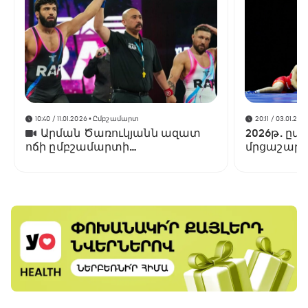
10:40 / 11.01.2026
• Ըմբշամարտ
20:11 / 03.01.202
Արման Ծառուկյանն ազատ
2026թ. ըմ
ոճի ըմբշամարտի
մրցաշարե
գոտեմարտում ջախջախել է
Լենս Պալմերին