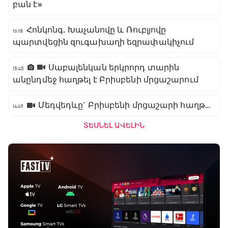
բան է»
Հոնկոնգ. Խաչանովը և Ռուբլյովը
16:18
պարտվեցին զուգախաղի եզրափակիչում
Սաբալենկան երկրորդ տարին
15:45
անընդմեջ հաղթել է Բրիսբենի մրցաշարում
Մեդվեդևը` Բրիսբենի մրցաշարի հաղթող
14:49
ՏԵՍՆԵԼ ԱՎԵԼԻՆ