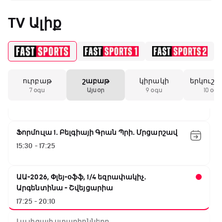
Նորվեգիա - Անգլիա
TV Ալիք
11:45 - 14:30
GOAT. Մարզիչներ
14:30 - 15:00
ուրբաթ
շաբաթ
կիրակի
երկուշա
Գիրինգ Ափ
7 օգս
Այսօր
9 օգս
10 օգս
15:00 - 15:30
Ֆորմուլա 1. Բելգիայի Գրան Պրի. Մրցարշավ
15:30 - 17:25
ԱԱ-2026, Փլեյ-օֆֆ, 1/4 եզրափակիչ.
Արգենտինա - Շվեյցարիա
17:25 - 20:10
Լա լիգայի ստադիոնները