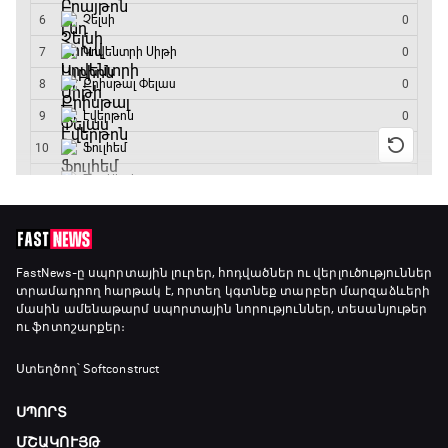
FastNews
-ը սպորտային լուրեր, հոդվածներ ու վերլուծություններ
տրամադրող հարթակ է, որտեղ կգտնեք տարբեր մարզաձևերի
մասին ամենաթարմ սպորտային նորություններ, տեսանյութեր
ու ֆոտոշարքեր։
Ստեղծող՝ Softconstruct
ՍՊՈՐՏ
ՄՇԱԿՈՒՅԹ