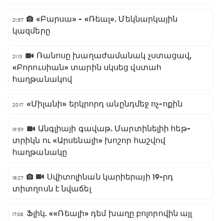
«Բարսա» - «Ռեալ». Մեկնարկային
21:57
կազմերը
Ռանոսը խաղաժամանակ չստացավ,
21:13
«Բորուսիան» տարին սկսեց վստահ
հաղթանակով
«Միլանի» երկրորդ անընդմեջ ոչ-ոքին
20:17
Անգլիայի գավաթ. Մարտինելիի հեթ-
19:59
տրիկն ու «Արսենալի» խոշոր հաշվով
հաղթանակը
Սվիտոլինան կարիերայի 19-րդ
18:27
տիտղոսն է նվաճել
Ֆլիկ. ««Ռեալի» դեմ խաղը բոլորովին այլ
17:08