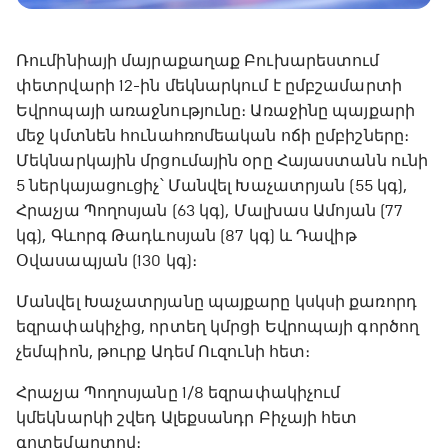
Ռումինիայի մայրաքաղաք Բուխարեստում
փետրվարի 12-ին մեկնարկում է ըմբշամարտի
Եվրոպայի առաջնությունը։ Առաջինը պայքարի
մեջ կմտնեն հունահռոմեական ոճի ըմբիշները։
Մեկնարկային մրցումային օրը Հայաստանն ունի
5 ներկայացուցիչ՝ Մանվել Խաչատրյան (55 կգ),
Հրաչյա Պողոսյան (63 կգ), Մալխաս Ամոյան (77
կգ), Գևորգ Թադևոսյան (87 կգ) և Դավիթ
Օվասապյան (130 կգ)։
Մանվել Խաչատրյանը պայքարը կսկսի քառորդ
եզրափակիչից, որտեղ կմրցի Եվրոպայի գործող
չեմպիոն, թուրք Ադեմ Ուզունի հետ։
Հրաչյա Պողոսյանը 1/8 եզրափակիչում
կմեկնարկի շվեդ Ալեքսանդր Բիչայի հետ
գոտեմարտով։