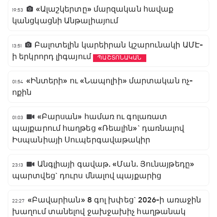
«Ալաշկերտը» մարզական հավաք
19:53
կանցկացնի Անթալիայում
Բալոտելին կարեիրան կշարունակի ԱՄԷ-
13:51
ի երկրորդ լիգայում
ՊԱՇՏՈՆԱԿԱՆ
«Ինտերի» ու «Նապոլիի» մարտական ոչ-
01:54
ոքին
«Բարսան» համառ ու գոլառատ
01:03
պայքարում հաղթեց «Ռեալին»` դառնալով
Իսպանիայի Սուպերգավաթակիր
Անգլիայի գավաթ. «Ման. Յունայթեդը»
23:13
պարտվեց` դուրս մնալով պայքարից
«Բավարիան» 8 գոլ խփեց` 2026-ի առաջին
22:27
խաղում տանելով ջախջախիչ հաղթանակ