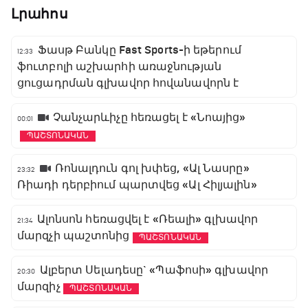
Լրահոս
Ֆասթ Բանկը Fast Sports-ի եթերում
12:33
ֆուտբոլի աշխարհի առաջնության
ցուցադրման գլխավոր հովանավորն է
Չանչարևիչը հեռացել է «Նոայից»
00:01
ՊԱՇՏՈՆԱԿԱՆ
Ռոնալդուն գոլ խփեց, «Ալ Նասրը»
23:32
Ռիադի դերբիում պարտվեց «Ալ Հիլյալին»
Ալոնսոն հեռացվել է «Ռեալի» գլխավոր
21:34
մարզչի պաշտոնից
ՊԱՇՏՈՆԱԿԱՆ
Ալբերտ Սելադեսը` «Պաֆոսի» գլխավոր
20:30
մարզիչ
ՊԱՇՏՈՆԱԿԱՆ