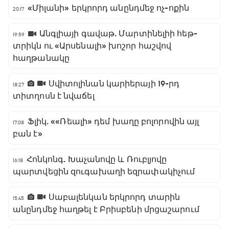
«Միլանի» երկրորդ անընդմեջ ոչ-ոքին
20:17
Անգլիայի գավաթ. Մարտինելիի հեթ-
19:59
տրիկն ու «Արսենալի» խոշոր հաշվով
հաղթանակը
Սվիտոլինան կարիերայի 19-րդ
18:27
տիտղոսն է նվաճել
Ֆլիկ. ««Ռեալի» դեմ խաղը բոլորովին այլ
17:08
բան է»
Հոնկոնգ. Խաչանովը և Ռուբլյովը
16:18
պարտվեցին զուգախաղի եզրափակիչում
Սաբալենկան երկրորդ տարին
15:45
անընդմեջ հաղթել է Բրիսբենի մրցաշարում