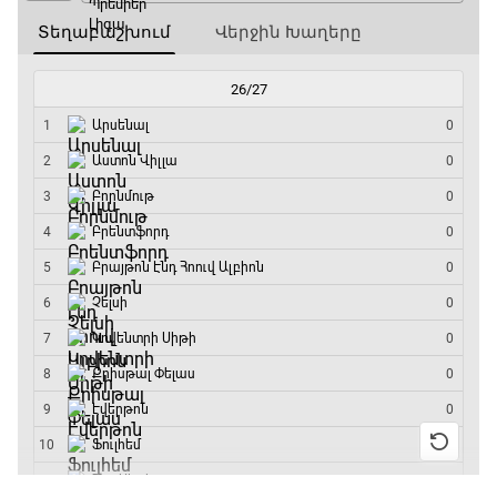
18:10 - 18:40
Լա լիգայի ստադիոնները
18:40 - 18:50
ԱԱ-2026, Փլեյ-օֆֆ, 3-րդ տեղի խաղ.
Ֆրանսիա - Անգլիա
18:50 - 21:10
Փ/Ֆ Ամեն ինչ կամ ոչինչ. Մանչեսթեր Սիթի
21:10 - 23:45
Մշակույթ և ֆուտբոլ
23:45 - 00:00