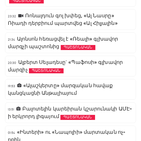
ՊԱՇՏՈՆԱԿԱՆ
Ռոնալդուն գոլ խփեց, «Ալ Նասրը»
23:32
Ռիադի դերբիում պարտվեց «Ալ Հիլյալին»
Ալոնսոն հեռացվել է «Ռեալի» գլխավոր
21:34
մարզչի պաշտոնից
ՊԱՇՏՈՆԱԿԱՆ
Ալբերտ Սելադեսը` «Պաֆոսի» գլխավոր
20:30
մարզիչ
ՊԱՇՏՈՆԱԿԱՆ
«Ալաշկերտը» մարզական հավաք
19:53
կանցկացնի Անթալիայում
Բալոտելին կարեիրան կշարունակի ԱՄԷ-
13:51
ի երկրորդ լիգայում
ՊԱՇՏՈՆԱԿԱՆ
«Ինտերի» ու «Նապոլիի» մարտական ոչ-
01:54
ոքին