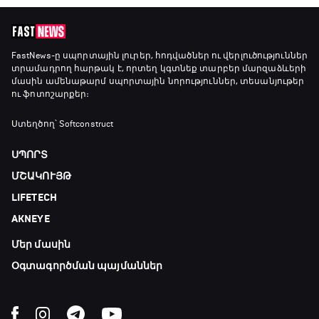
FastNews
-ը սպորտային լուրեր, հոդվածներ ու վերլուծություններ
տրամադրող հարթակ է, որտեղ կգտնեք տարբեր մարզաձևերի
մասին ամենաթարմ սպորտային նորություններ, տեսանյութեր
ու ֆոտոշարքեր։
Ստեղծող՝ Softconstruct
ՍՊՈՐՏ
ՄՇԱԿՈՒՅԹ
LIFETECH
AKNEYE
Մեր մասին
Օգտագործման պայմաններ