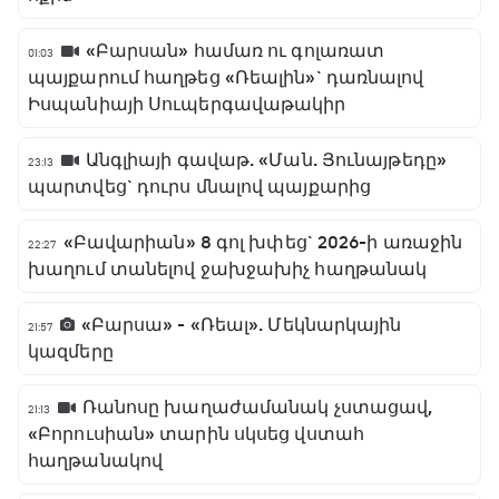
«Բարսան» համառ ու գոլառատ
01:03
պայքարում հաղթեց «Ռեալին»` դառնալով
Իսպանիայի Սուպերգավաթակիր
Անգլիայի գավաթ. «Ման. Յունայթեդը»
23:13
պարտվեց` դուրս մնալով պայքարից
«Բավարիան» 8 գոլ խփեց` 2026-ի առաջին
22:27
խաղում տանելով ջախջախիչ հաղթանակ
«Բարսա» - «Ռեալ». Մեկնարկային
21:57
կազմերը
Ռանոսը խաղաժամանակ չստացավ,
21:13
«Բորուսիան» տարին սկսեց վստահ
հաղթանակով