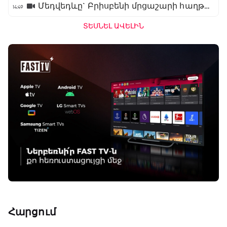
Մեդվեդևը` Բրիսբենի մրցաշարի հաղթող
14:49
ՏԵՍՆԵԼ ԱՎԵԼԻՆ
Հարցում