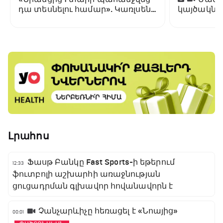
դա տեսնելու համար». Կառլսենը
կայծակնա
մեկնաբանել է Ամորիմի
աշխարհի 
հեռացումը
Լրահոս
Ֆասթ Բանկը Fast Sports-ի եթերում
12:33
ֆուտբոլի աշխարհի առաջնության
ցուցադրման գլխավոր հովանավորն է
Չանչարևիչը հեռացել է «Նոայից»
00:01