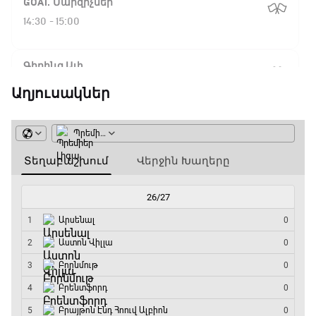
GOAT. Մարզիչներ
14:30 - 15:00
Գիրինգ Ափ
15:00 - 15:30
Աղյուսակներ
Ֆորմուլա 1. Բելգիայի Գրան Պրի. Մրցարշավ
15:30 - 17:25
ԱԱ-2026, Փլեյ-օֆֆ, 1/4 եզրափակիչ.
Արգենտինա - Շվեյցարիա
17:25 - 20:10
Լա լիգայի ստադիոնները
20:10 - 20:20