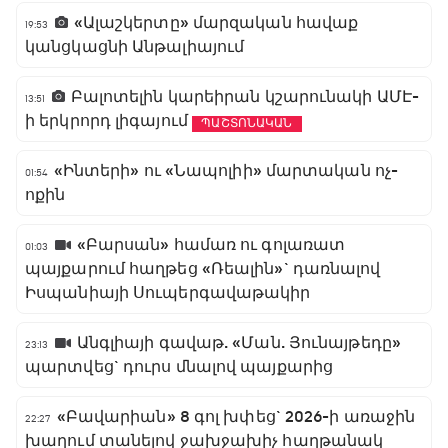
«Ալաշկերտը» մարզական հավաք
19:53
կանցկացնի Անթալիայում
Բալոտելին կարեիրան կշարունակի ԱՄԷ-
13:51
ի երկրորդ լիգայում
ՊԱՇՏՈՆԱԿԱՆ
«Ինտերի» ու «Նապոլիի» մարտական ոչ-
01:54
ոքին
«Բարսան» համառ ու գոլառատ
01:03
պայքարում հաղթեց «Ռեալին»` դառնալով
Իսպանիայի Սուպերգավաթակիր
Անգլիայի գավաթ. «Ման. Յունայթեդը»
23:13
պարտվեց` դուրս մնալով պայքարից
«Բավարիան» 8 գոլ խփեց` 2026-ի առաջին
22:27
խաղում տանելով ջախջախիչ հաղթանակ