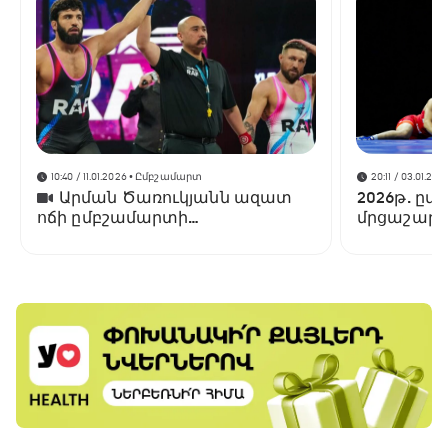
10:40 / 11.01.2026
• Ըմբշամարտ
20:11 / 03.01.202
Արման Ծառուկյանն ազատ
2026թ. ըմ
ոճի ըմբշամարտի
մրցաշարե
գոտեմարտում ջախջախել է
Լենս Պալմերին