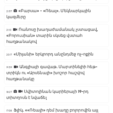
«Բարսա» - «Ռեալ». Մեկնարկային
21:57
կազմերը
Ռանոսը խաղաժամանակ չստացավ,
21:13
«Բորուսիան» տարին սկսեց վստահ
հաղթանակով
«Միլանի» երկրորդ անընդմեջ ոչ-ոքին
20:17
Անգլիայի գավաթ. Մարտինելիի հեթ-
19:59
տրիկն ու «Արսենալի» խոշոր հաշվով
հաղթանակը
Սվիտոլինան կարիերայի 19-րդ
18:27
տիտղոսն է նվաճել
Ֆլիկ. ««Ռեալի» դեմ խաղը բոլորովին այլ
17:08