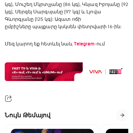
կգ), Մուշեղ Մկրտչյանը (86 կգ), Կնյազ Իբոյանը (92
կգ), Սերգեյ Սարգսյանը (97 կգ) և Լյովա
Գևորգյանը (125 կգ): Ազատ ոճի
ըմբիշները պայքարը կսկսեն փետրվարի 16-ին:
Մեզ կարող եք հետևել նաև
Telegram
-ում
Նույն Թեմայով