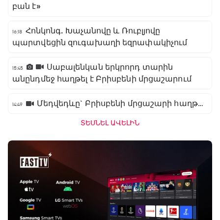
բան է»
Հոնկոնգ. Խաչանովը և Ռուբլյովը
16:18
պարտվեցին զուգախաղի եզրափակիչում
Սաբալենկան երկրորդ տարին
15:45
անընդմեջ հաղթել է Բրիսբենի մրցաշարում
Մեդվեդևը` Բրիսբենի մրցաշարի հաղթող
14:49
ՏԵՍՆԵԼ ԱՎԵԼԻՆ