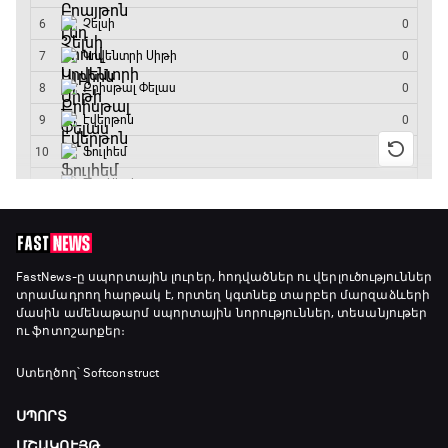
Անպարտելի. Ալեքս Ֆերգյուսոն
20:20 - 20:45
Փ/Ֆ Ամեն ինչ կամ ոչինչ. Մանչեսթեր Սիթի
20:45 - 23:25
GOAT. Խառը մենամարտեր
23:25 - 23:50
Փ/Ֆ Երազանքի թիմեր
FastNews
-ը սպորտային լուրեր, հոդվածներ ու վերլուծություններ
տրամադրող հարթակ է, որտեղ կգտնեք տարբեր մարզաձևերի
23:50 - 00:00
մասին ամենաթարմ սպորտային նորություններ, տեսանյութեր
ու ֆոտոշարքեր։
Ստեղծող՝ Softconstruct
ՍՊՈՐՏ
ՄՇԱԿՈՒՅԹ