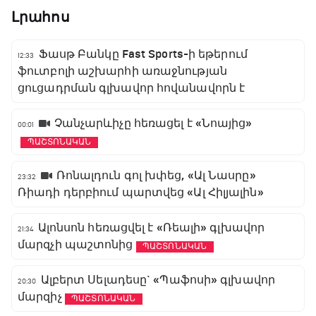
Լրահոս
Ֆասթ Բանկը Fast Sports-ի եթերում
12:33
ֆուտբոլի աշխարհի առաջնության
ցուցադրման գլխավոր հովանավորն է
Չանչարևիչը հեռացել է «Նոայից»
00:01
ՊԱՇՏՈՆԱԿԱՆ
Ռոնալդուն գոլ խփեց, «Ալ Նասրը»
23:32
Ռիադի դերբիում պարտվեց «Ալ Հիլյալին»
Ալոնսոն հեռացվել է «Ռեալի» գլխավոր
21:34
մարզչի պաշտոնից
ՊԱՇՏՈՆԱԿԱՆ
Ալբերտ Սելադեսը` «Պաֆոսի» գլխավոր
20:30
մարզիչ
ՊԱՇՏՈՆԱԿԱՆ