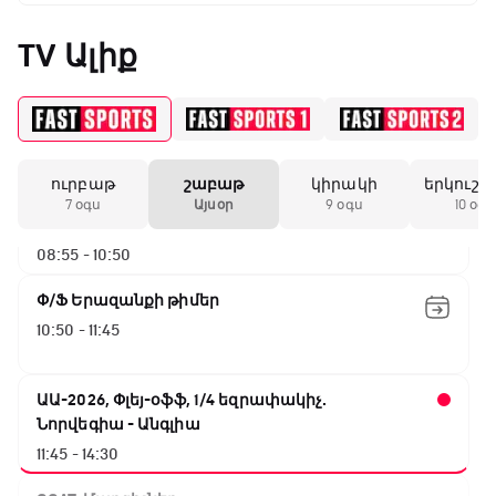
Փ/Ֆ Սպասումներին հակառակ
05:45 - 06:35
TV Ալիք
Թենիս Հռոմի Մասթերս. Եզրափակիչ
06:35 - 08:55
ուրբաթ
շաբաթ
կիրակի
երկուշա
ԱԱ-2026, Փլեյ-օֆֆ, 1/4 եզրափակիչ.
7 օգս
Այսօր
9 օգս
10 օգս
Իսպանիա - Բելգիա
08:55 - 10:50
Փ/Ֆ Երազանքի թիմեր
10:50 - 11:45
ԱԱ-2026, Փլեյ-օֆֆ, 1/4 եզրափակիչ.
Նորվեգիա - Անգլիա
11:45 - 14:30