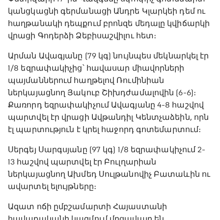
կանցկացնի գերմանացի Անդրե Կլարկեի դեմ ու
հաղթանակի դեպքում բրոնզե մեդալը կվիճարկի
վրացի Գոդերձի Ձեբիսաշվիլու հետ։
Արման Ավագյանը (79 կգ) նույնպես մեկնարկել էր
1/8 եզրափակիչից՝ հավասար միավորների
պայմաններում հաղթելով Ռումինիան
ներկայացնող Յակուբ Շիխդժամալովին (6-6)։
Քառորդ եզրափակիչում Ավագյանը 4-8 հաշվով
պարտվել էր վրացի Ավթանդիլ Կենտչաձեին, որն
էլ պարտություն է կրել հաջորդ գոտեմարտում։
Սերգեյ Սարգսյանը (97 կգ) 1/8 եզրափակիչում 2-
13 հաշվով պարտվել էր Բուլղարիան
ներկայացնող Ախմեդ Սուլթանովիչ Բատաևին ու
ավարտել ելույթները։
Ազատ ոճի ըմբշամարտի Հայաստանի
հավաքականի կազմում մրցավայր են