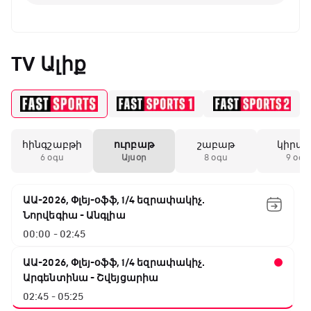
TV Ալիք
հինգշաբթի
ուրբաթ
շաբաթ
կիրա
6 օգս
Այսօր
8 օգս
9 օգս
ԱԱ-2026, Փլեյ-օֆֆ, 1/4 եզրափակիչ.
Նորվեգիա - Անգլիա
00:00 - 02:45
ԱԱ-2026, Փլեյ-օֆֆ, 1/4 եզրափակիչ.
Արգենտինա - Շվեյցարիա
02:45 - 05:25