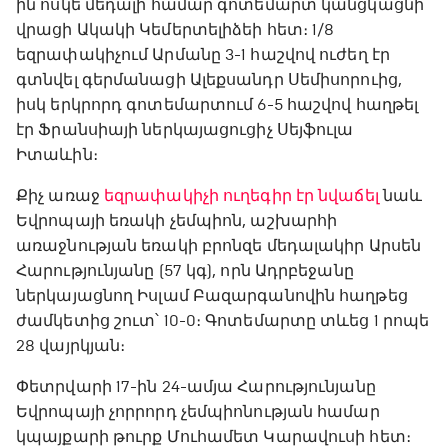
ին ոսկե մեդալի համար գոտեմարտ կանցկացնի
վրացի Ակակի Կեմերտելիձեի հետ։ 1/8
եզրափակիչում Արմանը 3-1 հաշվով ուժեղ էր
գտնվել գերմանացի Ալեքսանդր Սեմիսորուից,
իսկ երկրորդ գոտեմարտում 6-5 հաշվով հաղթել
էր Ֆրանսիայի ներկայացուցիչ Սեյֆուլա
Իտաևին։
Քիչ առաջ
եզրափակիչի ուղեգիր էր նվաճել
նաև
Եվրոպայի եռակի չեմպիոն, աշխարհի
առաջնության եռակի բրոնզե մեդալակիր Արսեն
Հարությունյանը (57 կգ), որն Ադրբեջանը
ներկայացնող Իսլամ Բազարգանովին հաղթեց
ժամկետից շուտ՝ 10-0։ Գոտեմարտը տևեց 1 րոպե
28 վայրկյան։
Փետրվարի 17-ին 24-ամյա Հարությունյանը
Եվրոպայի չորրորդ չեմպիոնության համար
կպայքարի թուրք Մուհամետ Կարավուսի հետ։