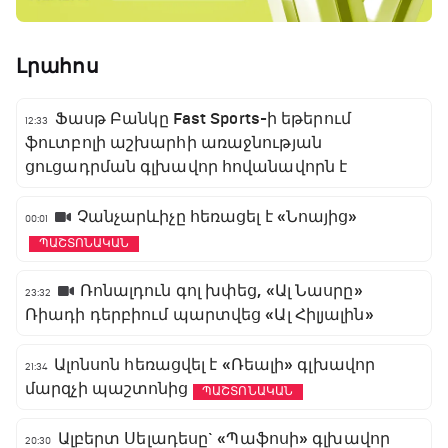
Լրահոս
Ֆասթ Բանկը Fast Sports-ի եթերում
12:33
ֆուտբոլի աշխարհի առաջնության
ցուցադրման գլխավոր հովանավորն է
Չանչարևիչը հեռացել է «Նոայից»
00:01
ՊԱՇՏՈՆԱԿԱՆ
Ռոնալդուն գոլ խփեց, «Ալ Նասրը»
23:32
Ռիադի դերբիում պարտվեց «Ալ Հիլյալին»
Ալոնսոն հեռացվել է «Ռեալի» գլխավոր
21:34
մարզչի պաշտոնից
ՊԱՇՏՈՆԱԿԱՆ
Ալբերտ Սելադեսը` «Պաֆոսի» գլխավոր
20:30