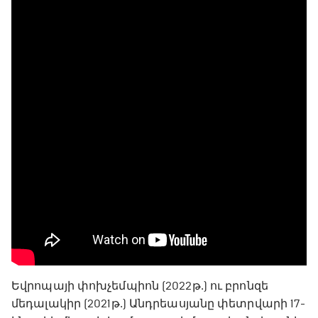
Եվրոպայի փոխչեմպիոն (2022թ․) ու բրոնզե
մեդալակիր (2021թ․) Անդրեասյանը փետրվարի 17-