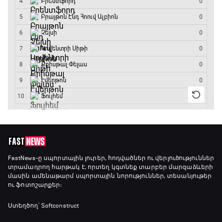
GOAT. Ռեգբի
15:20 - 15:45
ԱԱ-2026, Փլեյ-օֆֆ, կիսաեզրափակիչ.
Ֆրանսիա - Իսպանիա
15:45 - 17:40
Փ/Ֆ Ակումբների աշխարհ
17:40 - 18:35
Լա լիգայի ստադիոնները
18:35 - 18:45
FastNews
-ը սպորտային լուրեր, հոդվածներ ու վերլուծություններ
տրամադրող հարթակ է, որտեղ կգտնեք տարբեր մարզաձևերի
մասին ամենաթարմ սպորտային նորություններ, տեսանյութեր
ու ֆոտոշարքեր։
GOAT. Ֆորմուլա 1-ի ավտոարշավորդներ
18:45 - 19:10
Ստեղծող՝ Softconstruct