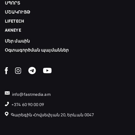
ՍՊՈՐՏ
Ֆորմուլա 1. Հունգարիայի Գրան Պրի.
ՄՇԱԿՈՒՅԹ
Մրցարշավ
LIFETECH
19:10 - 21:30
AKNEYE
ԱԱ-2026, Փլեյ-օֆֆ, եզրափակիչ. Իսպանիա -
Արգենտինա
Մեր մասին
21:30 - 00:00
Օգտագործման պայմաններ
info@fastmedia.am
+374 60 90 00 09
Գարեգին Հովսեփյան 20, Երևան 0047