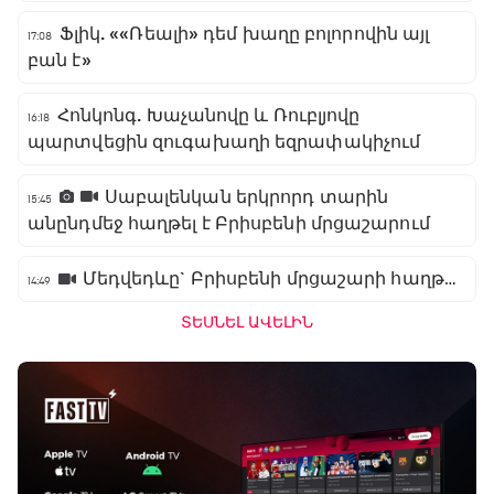
Ֆլիկ. ««Ռեալի» դեմ խաղը բոլորովին այլ
17:08
բան է»
Հոնկոնգ. Խաչանովը և Ռուբլյովը
16:18
պարտվեցին զուգախաղի եզրափակիչում
Սաբալենկան երկրորդ տարին
15:45
անընդմեջ հաղթել է Բրիսբենի մրցաշարում
Մեդվեդևը` Բրիսբենի մրցաշարի հաղթող
14:49
ՏԵՍՆԵԼ ԱՎԵԼԻՆ