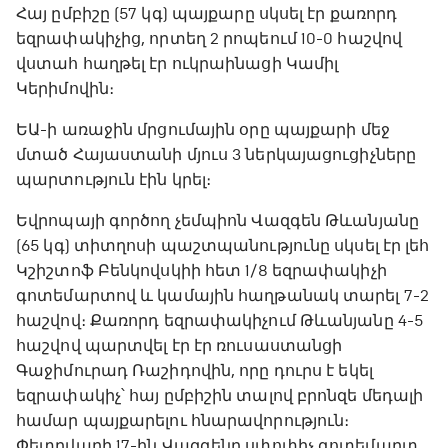
Հայ ըմբիշը (57 կգ) պայքարը սկսել էր քառորդ
եզրափակիչից, որտեղ 2 րոպեում 10-0 հաշվով
վստահ հաղթել էր ուկրաինացի Կամիլ
Կերիմովին։
ԵԱ-ի առաջին մրցումային օրը պայքարի մեջ
մտած Հայաստանի մյուս 3 ներկայացուցիչները
պարտություն էին կրել։
Եվրոպայի գործող չեմպիոն Վազգեն Թևանյանը
(65 կգ) տիտղոսի պաշտպանությունը սկսել էր լեհ
Կշիշտոֆ Բենկովսկիի հետ 1/8 եզրափակիչի
գոտեմարտով և կամային հաղթանակ տարել 7-2
հաշվով։ Քառորդ եզրափակիչում Թևանյանը 4-5
հաշվով պարտվել էր էր ռուսաստանցի
Գաջիմուրադ Ռաշիդովին, որը դուրս է եկել
եզրափակիչ՝ հայ ըմբիշին տալով բրոնզե մեդալի
համար պայքարելու հնարավորություն։
Փետրվարի 17-ին Վազգենը սփոփիչ գոտեմարտ