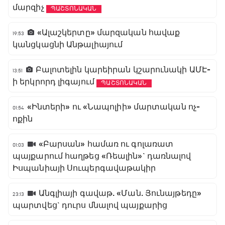
մարզիչ
ՊԱՇՏՈՆԱԿԱՆ
«Ալաշկերտը» մարզական հավաք
19:53
կանցկացնի Անթալիայում
Բալոտելին կարեիրան կշարունակի ԱՄԷ-
13:51
ի երկրորդ լիգայում
ՊԱՇՏՈՆԱԿԱՆ
«Ինտերի» ու «Նապոլիի» մարտական ոչ-
01:54
ոքին
«Բարսան» համառ ու գոլառատ
01:03
պայքարում հաղթեց «Ռեալին»` դառնալով
Իսպանիայի Սուպերգավաթակիր
Անգլիայի գավաթ. «Ման. Յունայթեդը»
23:13
պարտվեց` դուրս մնալով պայքարից