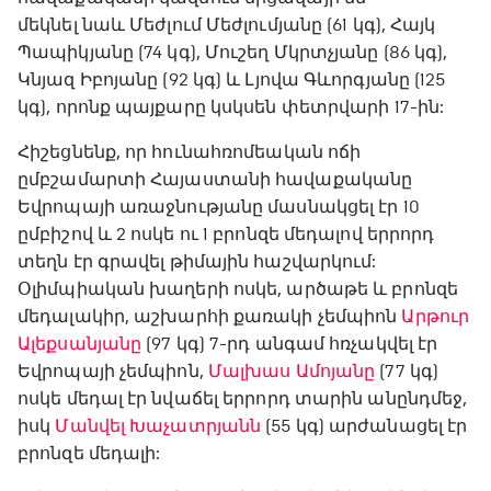
մեկնել նաև Մեժլում Մեժլումյանը (61 կգ), Հայկ
Պապիկյանը (74 կգ), Մուշեղ Մկրտչյանը (86 կգ),
Կնյազ Իբոյանը (92 կգ) և Լյովա Գևորգյանը (125
կգ), որոնք պայքարը կսկսեն փետրվարի 17-ին:
Հիշեցնենք, որ հունահռոմեական ոճի
ըմբշամարտի Հայաստանի հավաքականը
Եվրոպայի առաջնությանը մասնակցել էր 10
ըմբիշով և 2 ոսկե ու 1 բրոնզե մեդալով երրորդ
տեղն էր գրավել թիմային հաշվարկում:
Օլիմպիական խաղերի ոսկե, արծաթե և բրոնզե
մեդալակիր, աշխարհի քառակի չեմպիոն
Արթուր
Ալեքսանյանը
(97 կգ) 7-րդ անգամ հռչակվել էր
Եվրոպայի չեմպիոն,
Մալխաս Ամոյանը
(77 կգ)
ոսկե մեդալ էր նվաճել երրորդ տարին անընդմեջ,
իսկ
Մանվել Խաչատրյանն
(55 կգ) արժանացել էր
բրոնզե մեդալի: