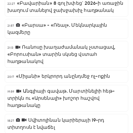
«Բավարիան» 8 գոլ խփեց` 2026-ի առաջին
22:27
խաղում տանելով ջախջախիչ հաղթանակ
«Բարսա» - «Ռեալ». Մեկնարկային
21:57
կազմերը
Ռանոսը խաղաժամանակ չստացավ,
21:13
«Բորուսիան» տարին սկսեց վստահ
հաղթանակով
«Միլանի» երկրորդ անընդմեջ ոչ-ոքին
20:17
Անգլիայի գավաթ. Մարտինելիի հեթ-
19:59
տրիկն ու «Արսենալի» խոշոր հաշվով
հաղթանակը
Սվիտոլինան կարիերայի 19-րդ
18:27
տիտղոսն է նվաճել