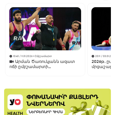
10:40 / 11.01.2026
• Ըմբշամարտ
20:11 / 03.01.202
Արման Ծառուկյանն ազատ
2026թ. ըմ
ոճի ըմբշամարտի
մրցաշարե
գոտեմարտում ջախջախել է
Լենս Պալմերին