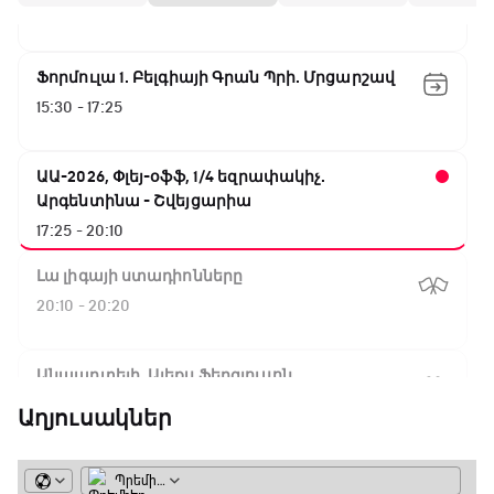
15:00 - 15:30
Ֆորմուլա 1. Բելգիայի Գրան Պրի. Մրցարշավ
15:30 - 17:25
ԱԱ-2026, Փլեյ-օֆֆ, 1/4 եզրափակիչ.
Արգենտինա - Շվեյցարիա
17:25 - 20:10
Լա լիգայի ստադիոնները
20:10 - 20:20
Անպարտելի. Ալեքս Ֆերգյուսոն
20:20 - 20:45
Աղյուսակներ
Փ/Ֆ Ամեն ինչ կամ ոչինչ. Մանչեսթեր Սիթի