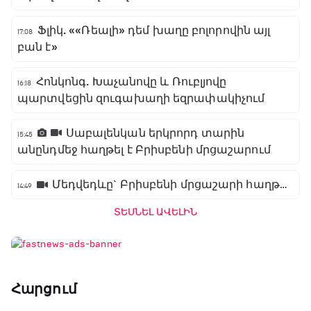
Ֆլիկ. ««Ռեալի» դեմ խաղը բոլորովին այլ
17:08
բան է»
Հոնկոնգ. Խաչանովը և Ռուբլյովը
16:18
պարտվեցին զուգախաղի եզրափակիչում
Սաբալենկան երկրորդ տարին
15:45
անընդմեջ հաղթել է Բրիսբենի մրցաշարում
Մեդվեդևը` Բրիսբենի մրցաշարի հաղթող
14:49
ՏԵՍՆԵԼ ԱՎԵԼԻՆ
Հարցում