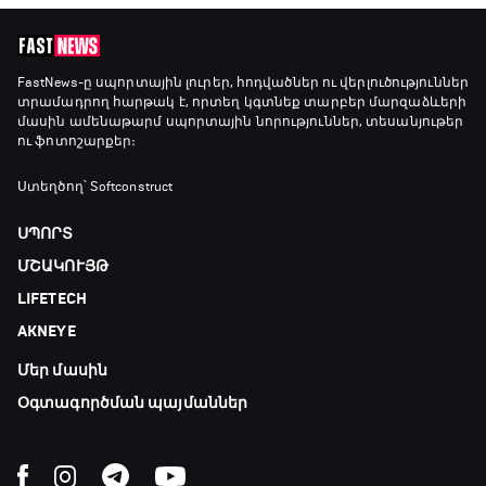
FastNews
-ը սպորտային լուրեր, հոդվածներ ու վերլուծություններ
տրամադրող հարթակ է, որտեղ կգտնեք տարբեր մարզաձևերի
մասին ամենաթարմ սպորտային նորություններ, տեսանյութեր
ու ֆոտոշարքեր։
Ստեղծող՝ Softconstruct
ՍՊՈՐՏ
ՄՇԱԿՈՒՅԹ
LIFETECH
AKNEYE
Մեր մասին
Օգտագործման պայմաններ