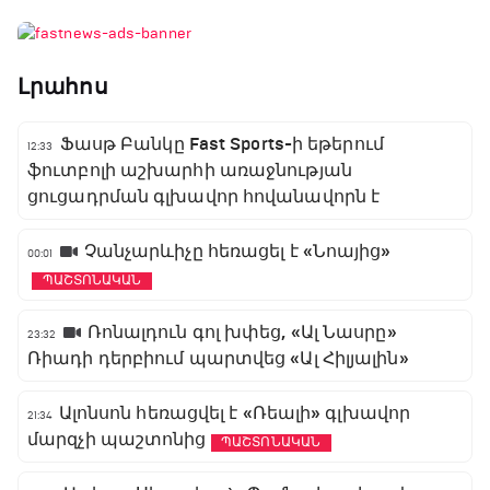
Լրահոս
Ֆասթ Բանկը Fast Sports-ի եթերում
12:33
ֆուտբոլի աշխարհի առաջնության
ցուցադրման գլխավոր հովանավորն է
Չանչարևիչը հեռացել է «Նոայից»
00:01
ՊԱՇՏՈՆԱԿԱՆ
Ռոնալդուն գոլ խփեց, «Ալ Նասրը»
23:32
Ռիադի դերբիում պարտվեց «Ալ Հիլյալին»
Ալոնսոն հեռացվել է «Ռեալի» գլխավոր
21:34
մարզչի պաշտոնից
ՊԱՇՏՈՆԱԿԱՆ