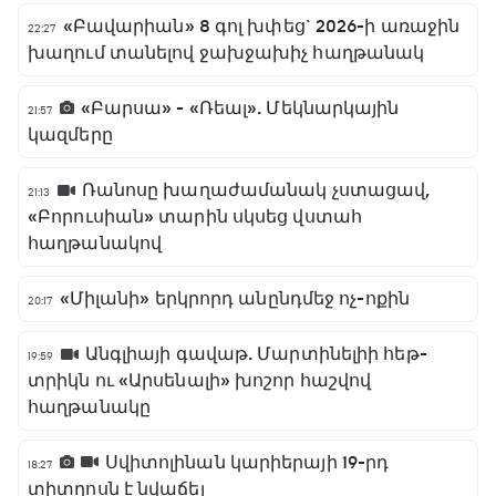
«Բավարիան» 8 գոլ խփեց` 2026-ի առաջին
22:27
խաղում տանելով ջախջախիչ հաղթանակ
«Բարսա» - «Ռեալ». Մեկնարկային
21:57
կազմերը
Ռանոսը խաղաժամանակ չստացավ,
21:13
«Բորուսիան» տարին սկսեց վստահ
հաղթանակով
«Միլանի» երկրորդ անընդմեջ ոչ-ոքին
20:17
Անգլիայի գավաթ. Մարտինելիի հեթ-
19:59
տրիկն ու «Արսենալի» խոշոր հաշվով
հաղթանակը
Սվիտոլինան կարիերայի 19-րդ
18:27
տիտղոսն է նվաճել