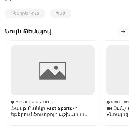
Դեզիրե Դուե
ՊՍԺ
Նույն Թեմայով
12:33 / 11.06.2026
• ՍՊՈՐՏ
00:01 / 13.01.202
Ֆասթ Բանկը Fast Sports-ի
Չանչարև
եթերում ֆուտբոլի աշխարհի
«Նոայից»
առաջնության ցուցադրման
գլխավոր հովանավորն է