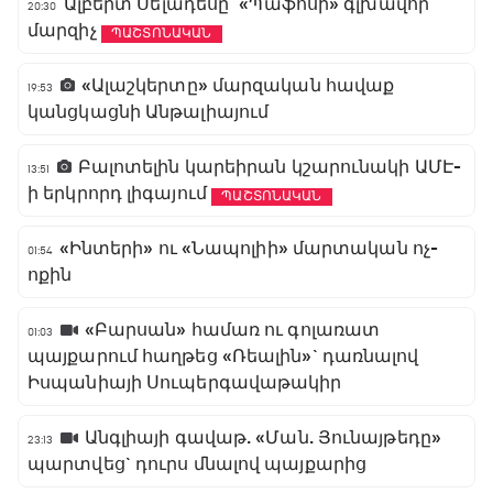
Ալբերտ Սելադեսը` «Պաֆոսի» գլխավոր
20:30
մարզիչ
ՊԱՇՏՈՆԱԿԱՆ
«Ալաշկերտը» մարզական հավաք
19:53
կանցկացնի Անթալիայում
Բալոտելին կարեիրան կշարունակի ԱՄԷ-
13:51
ի երկրորդ լիգայում
ՊԱՇՏՈՆԱԿԱՆ
«Ինտերի» ու «Նապոլիի» մարտական ոչ-
01:54
ոքին
«Բարսան» համառ ու գոլառատ
01:03
պայքարում հաղթեց «Ռեալին»` դառնալով
Իսպանիայի Սուպերգավաթակիր
Անգլիայի գավաթ. «Ման. Յունայթեդը»
23:13
պարտվեց` դուրս մնալով պայքարից