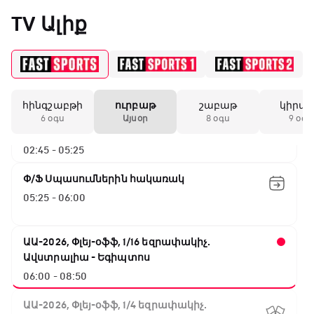
«Միլանի» երկրորդ
TV Ալիք
անընդմեջ ոչ-ոքին
ԱԱ-2026, Փլեյ-օֆֆ, 1/4 եզրափակիչ.
Նորվեգիա - Անգլիա
00:00 - 02:45
19:59 / 11.01.2026
• Ֆուտբոլ
հինգշաբթի
ուրբաթ
շաբաթ
կիրա
ԱԱ-2026, Փլեյ-օֆֆ, 1/4 եզրափակիչ.
Անգլիայի գավաթ.
6 օգս
Այսօր
8 օգս
9 օգս
Մարտինելիի հեթ-
Արգենտինա - Շվեյցարիա
տրիկն ու «Արսենալի»
02:45 - 05:25
խոշոր հաշվով
հաղթանակը
Փ/Ֆ Սպասումներին հակառակ
05:25 - 06:00
18:27 / 11.01.2026
• Թենիս
Սվիտոլինան
կարիերայի 19-րդ
ԱԱ-2026, Փլեյ-օֆֆ, 1/16 եզրափակիչ.
տիտղոսն է նվաճել
Ավստրալիա - Եգիպտոս
06:00 - 08:50
17:08 / 11.01.2026
• Ֆուտբոլ
ԱԱ-2026, Փլեյ-օֆֆ, 1/4 եզրափակիչ.