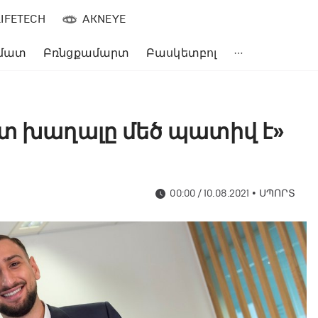
LIFETECH
AKNEYE
մատ
Բռնցքամարտ
Բասկետբոլ
ետ խաղալը մեծ պատիվ է»
00:00 / 10.08.2021
•
ՍՊՈՐՏ