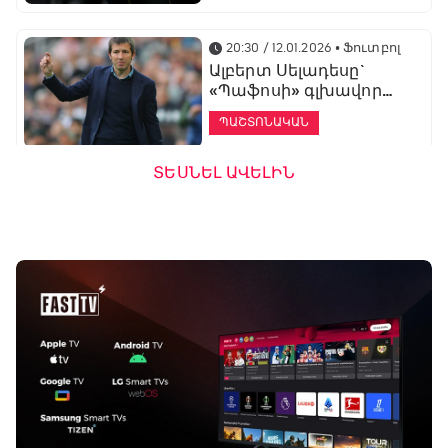
20:30 / 12.01.2026
• Ֆուտբոլ
Ալբերտ Սելադեսը`
«Պաֆոսի» գլխավոր
մարզիչ
ՊԱՇՏՈՆԱԿԱՆ
ՏԵՍՆԵԼ ԱՎԵԼԻՆ
19:53 / 12.01.2026
• Ֆուտբոլ
«Ալաշկերտը»
մարզական հավաք
կանցկացնի
Անթալիայում
13:51 / 12.01.2026
• Ֆուտբոլ
Բալոտելին
կարեիրան կշարունակի
ԱՄԷ-ի երկրորդ լիգայում
ՊԱՇՏՈՆԱԿԱՆ