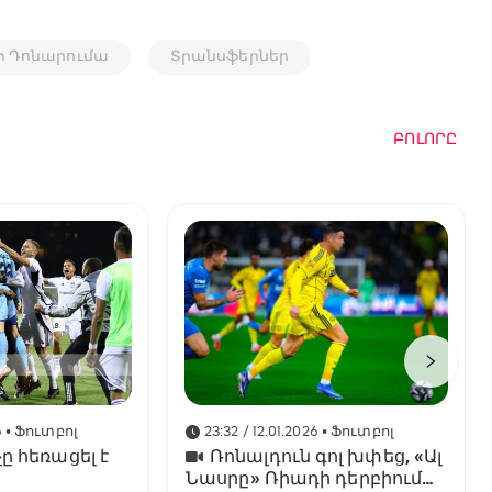
ի Դոնարումա
Տրանսֆերներ
ԲՈԼՈՐԸ
6
• Ֆուտբոլ
23:32 / 12.01.2026
• Ֆուտբոլ
ը հեռացել է
Ռոնալդուն գոլ խփեց, «Ալ
Նասրը» Ռիադի դերբիում