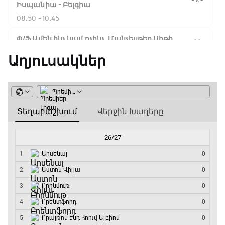
Ֆլիկ. ««Ռեալի» դեմ
Իսպանիա - Բելգիա
խաղը բոլորովին այլ
08:50 - 10:45
բան է»
Փ/Ֆ Ամեն ինչ կամ ոչինչ. Մանչեսթեր Սիթի
10:45 - 13:20
Աղյուսակներ
16:18 / 11.01.2026
• Թենիս
Հոնկոնգ. Խաչանովը և
ԱԱ-2026, Փլեյ-օֆֆ, կիսաեզրափակիչ.
Ռուբլյովը պարտվեցին
Անգլիա - Արգենտինա
զուգախաղի
եզրափակիչում
13:20 - 15:20
GOAT. Ռեգբի
15:45 / 11.01.2026
• Թենիս
15:20 - 15:45
Սաբալենկան
երկրորդ տարին
անընդմեջ հաղթել է
ԱԱ-2026, Փլեյ-օֆֆ, կիսաեզրափակիչ.
Բրիսբենի մրցաշարում
Ֆրանսիա - Իսպանիա
15:45 - 17:40
14:49 / 11.01.2026
• Թենիս
Փ/Ֆ Ակումբների աշխարհ
Մեդվեդևը` Բրիսբենի