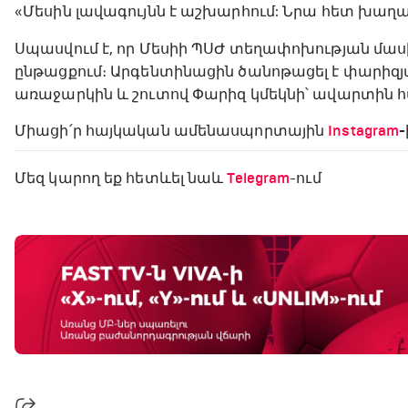
«Մեսին լավագույնն է աշխարհում: Նրա հետ խաղալը
Սպասվում է, որ Մեսիի ՊՍԺ տեղափոխության մա
ընթացքում։ Արգենտինացին ծանոթացել է փարի
առաջարկին և շուտով Փարիզ կմեկնի՝ ավարտին հ
Միացի՛ր հայկական ամենասպորտային
Instagram
-
Մեզ կարող եք հետևել նաև
Telegram
-ում