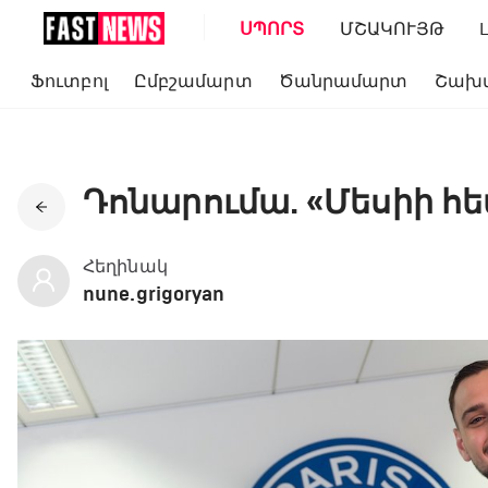
ՍՊՈՐՏ
ՄՇԱԿՈՒՅԹ
Ֆուտբոլ
Ըմբշամարտ
Ծանրամարտ
Շախ
Դոնարումա. «Մեսիի հ
Հեղինակ
nune.grigoryan