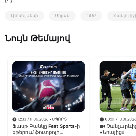
Լիոնել Մեսի
Միլան
ՊՍԺ
Ջանլուիջ
Նույն Թեմայով
12:33 / 11.06.2026
• ՍՊՈՐՏ
00:01 / 13.01.202
Ֆասթ Բանկը Fast Sports-ի
Չանչարևիչ
եթերում ֆուտբոլի
«Նոայից»