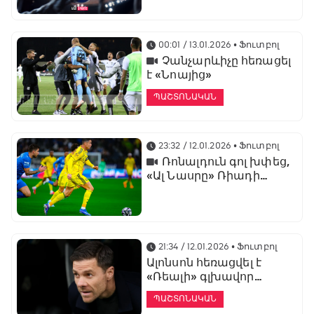
առաջնության
ցուցադրման գլխավոր
հովանավորն է
00:01 / 13.01.2026
• Ֆուտբոլ
Չանչարևիչը հեռացել
է «Նոայից»
ՊԱՇՏՈՆԱԿԱՆ
23:32 / 12.01.2026
• Ֆուտբոլ
Ռոնալդուն գոլ խփեց,
«Ալ Նասրը» Ռիադի
դերբիում պարտվեց «Ալ
Հիլյալին»
21:34 / 12.01.2026
• Ֆուտբոլ
Ալոնսոն հեռացվել է
«Ռեալի» գլխավոր
մարզչի պաշտոնից
ՊԱՇՏՈՆԱԿԱՆ