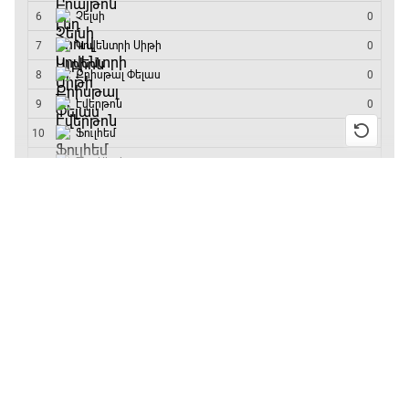
մրցաշարի հաղթող
17:40 - 18:35
Լա լիգայի ստադիոնները
18:35 - 18:45
13:55 / 11.01.2026
• Թենիս
Բուբլիկը հաղթեց
Հոնկոնգի մրցաշարում
GOAT. Ֆորմուլա 1-ի ավտոարշավորդներ
և կարիերայում
առաջին անգամ կլինի
18:45 - 19:10
10-րդը
12:39 / 11.01.2026
• Ֆուտբոլ
Ֆորմուլա 1. Հունգարիայի Գրան Պրի.
Անգլիայի գավաթ.
Մրցարշավ
«Չելսին» Ռոսենյորի
19:10 - 21:30
գլխավորությամբ
առաջին խաղում
ԱԱ-2026, Փլեյ-օֆֆ, եզրափակիչ. Իսպանիա -
հաղթել է
Արգենտինա
21:30 - 00:00
11:38 / 11.01.2026
• Ֆուտբոլ
Ինչ դիտել այսօր