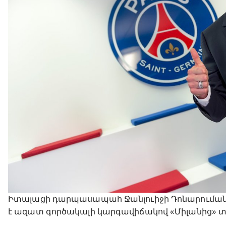
Իտալացի դարպասապահ Ջանլուիջի Դոնարուման
է ազատ գործակալի կարգավիճակով «Միլանից» տեղ