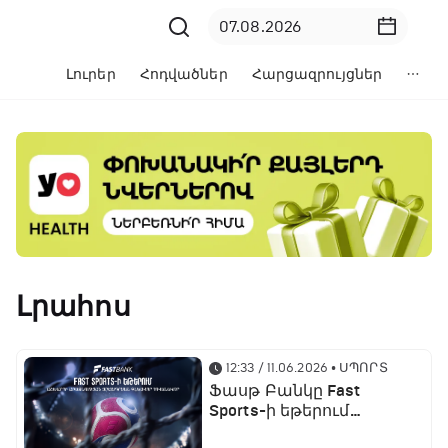
Լուրեր
Հոդվածներ
Հարցազրույցներ
Լրահոս
12:33 / 11.06.2026
• ՍՊՈՐՏ
Ֆասթ Բանկը Fast
Sports-ի եթերում
ֆուտբոլի աշխարհի