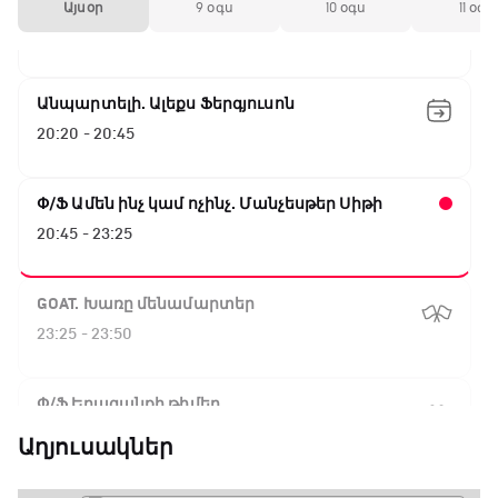
Լա լիգայի ստադիոնները
Այսօր
9 օգս
10 օգս
11 օգս
20:10 - 20:20
Անպարտելի. Ալեքս Ֆերգյուսոն
20:20 - 20:45
Փ/Ֆ Ամեն ինչ կամ ոչինչ. Մանչեսթեր Սիթի
20:45 - 23:25
GOAT. Խառը մենամարտեր
23:25 - 23:50
Փ/Ֆ Երազանքի թիմեր
23:50 - 00:00
Աղյուսակներ