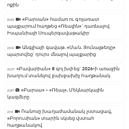
ոքին
«Բարսան» համառ ու գոլառատ
01:03
պայքարում հաղթեց «Ռեալին»` դառնալով
Իսպանիայի Սուպերգավաթակիր
Անգլիայի գավաթ. «Ման. Յունայթեդը»
23:13
պարտվեց` դուրս մնալով պայքարից
«Բավարիան» 8 գոլ խփեց` 2026-ի առաջին
22:27
խաղում տանելով ջախջախիչ հաղթանակ
«Բարսա» - «Ռեալ». Մեկնարկային
21:57
կազմերը
Ռանոսը խաղաժամանակ չստացավ,
21:13
«Բորուսիան» տարին սկսեց վստահ
հաղթանակով