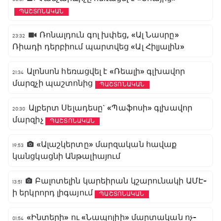
ՊԱՇՏՈՆԱԿԱՆ
Ռոնալդուն գոլ խփեց, «Ալ Նասրը»
23:32
Ռիադի դերբիում պարտվեց «Ալ Հիլյալին»
Ալոնսոն հեռացվել է «Ռեալի» գլխավոր
21:34
մարզչի պաշտոնից
ՊԱՇՏՈՆԱԿԱՆ
Ալբերտ Սելադեսը` «Պաֆոսի» գլխավոր
20:30
մարզիչ
ՊԱՇՏՈՆԱԿԱՆ
«Ալաշկերտը» մարզական հավաք
19:53
կանցկացնի Անթալիայում
Բալոտելին կարեիրան կշարունակի ԱՄԷ-
13:51
ի երկրորդ լիգայում
ՊԱՇՏՈՆԱԿԱՆ
«Ինտերի» ու «Նապոլիի» մարտական ոչ-
01:54