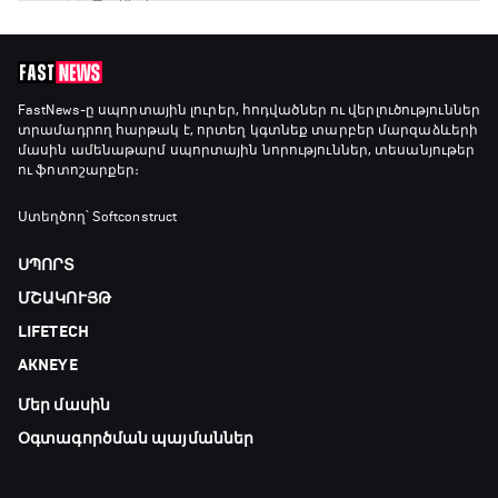
FastNews
-ը սպորտային լուրեր, հոդվածներ ու վերլուծություններ
տրամադրող հարթակ է, որտեղ կգտնեք տարբեր մարզաձևերի
մասին ամենաթարմ սպորտային նորություններ, տեսանյութեր
ու ֆոտոշարքեր։
Ստեղծող՝ Softconstruct
ՍՊՈՐՏ
ՄՇԱԿՈՒՅԹ
LIFETECH
AKNEYE
Մեր մասին
Օգտագործման պայմաններ