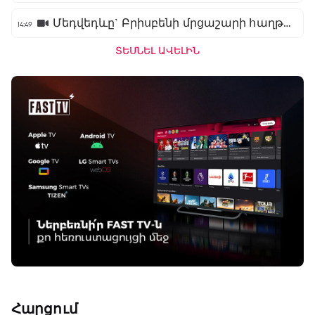
Մեդվեդևը` Բրիսբենի մրցաշարի հաղթող
14:49
ՏԵՍՆԵԼ ԱՎԵԼԻՆ
ԱԱ-2026, Փլեյ-օֆֆ, 1/16 եզրափակիչ.
Գերմանիա - Պարագվայ
00:55 - 03:50
Հարցում
ԱԱ-2026, Փլեյ-օֆֆ, 1/16 եզրափակիչ.