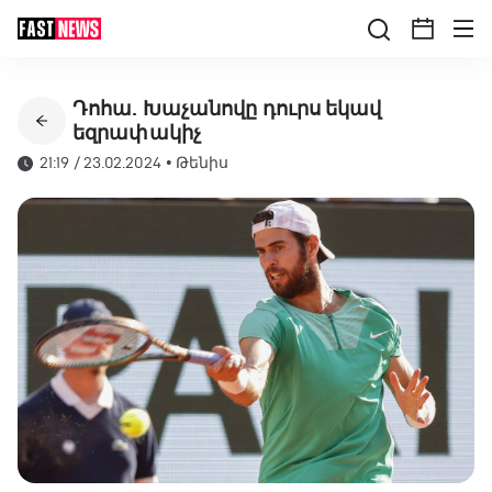
Դոհա. Խաչանովը դուրս եկավ
եզրափակիչ
21:19 / 23.02.2024
•
Թենիս