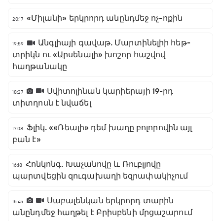
«Միլանի» երկրորդ անընդմեջ ոչ-ոքին
20:17
Անգլիայի գավաթ. Մարտինելիի հեթ-
19:59
տրիկն ու «Արսենալի» խոշոր հաշվով
հաղթանակը
Սվիտոլինան կարիերայի 19-րդ
18:27
տիտղոսն է նվաճել
Ֆլիկ. ««Ռեալի» դեմ խաղը բոլորովին այլ
17:08
բան է»
Հոնկոնգ. Խաչանովը և Ռուբլյովը
16:18
պարտվեցին զուգախաղի եզրափակիչում
Սաբալենկան երկրորդ տարին
15:45
անընդմեջ հաղթել է Բրիսբենի մրցաշարում