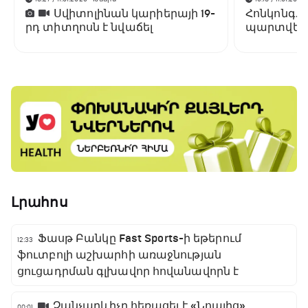
Սվիտոլինան կարիերայի 19-
Հոնկոնգ. 
րդ տիտղոսն է նվաճել
պարտվեց
եզրափակի
Լրահոս
Ֆասթ Բանկը Fast Sports-ի եթերում
12:33
ֆուտբոլի աշխարհի առաջնության
ցուցադրման գլխավոր հովանավորն է
Չանչարևիչը հեռացել է «Նոայից»
00:01