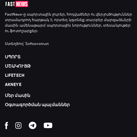
FastNews
-ը սպորտային լուրեր, հոդվածներ ու վերլուծություններ
տրամադրող հարթակ է, որտեղ կգտնեք տարբեր մարզաձևերի
մասին ամենաթարմ սպորտային նորություններ, տեսանյութեր
ու ֆոտոշարքեր։
Ստեղծող՝ Softconstruct
ՍՊՈՐՏ
ՄՇԱԿՈՒՅԹ
LIFETECH
AKNEYE
Մեր մասին
Օգտագործման պայմաններ