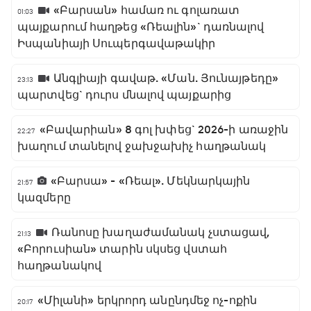
«Բարսան» համառ ու գոլառատ
01:03
պայքարում հաղթեց «Ռեալին»` դառնալով
Իսպանիայի Սուպերգավաթակիր
Անգլիայի գավաթ. «Ման. Յունայթեդը»
23:13
պարտվեց` դուրս մնալով պայքարից
«Բավարիան» 8 գոլ խփեց` 2026-ի առաջին
22:27
խաղում տանելով ջախջախիչ հաղթանակ
«Բարսա» - «Ռեալ». Մեկնարկային
21:57
կազմերը
Ռանոսը խաղաժամանակ չստացավ,
21:13
«Բորուսիան» տարին սկսեց վստահ
հաղթանակով
«Միլանի» երկրորդ անընդմեջ ոչ-ոքին
20:17