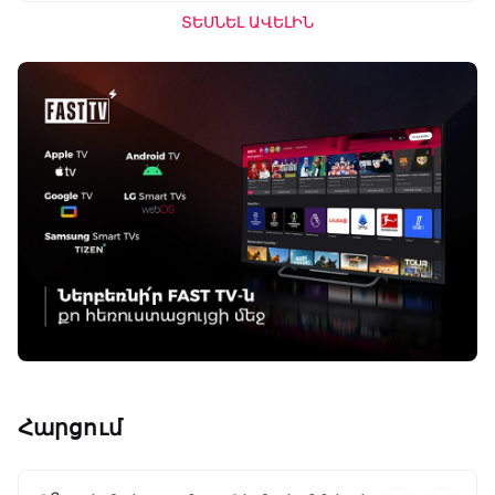
ՏԵՍՆԵԼ ԱՎԵԼԻՆ
Հարցում