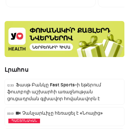
առաջնության ցուցադրման
գլխավոր հովանավորն է
Լրահոս
Ֆասթ Բանկը Fast Sports-ի եթերում
12:33
ֆուտբոլի աշխարհի առաջնության
ցուցադրման գլխավոր հովանավորն է
Չանչարևիչը հեռացել է «Նոայից»
00:01
ՊԱՇՏՈՆԱԿԱՆ