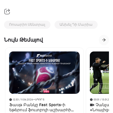
Ռոսարիո Սենտրալ
Անխել Դի Մարիա
Նույն Թեմայով
12:33 / 11.06.2026
• ՍՊՈՐՏ
00:01 / 13.01.202
Ֆասթ Բանկը Fast Sports-ի
Չանչարև
եթերում ֆուտբոլի աշխարհի
«Նոայից»