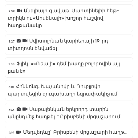
Անգլիայի գավաթ. Մարտինելիի հեթ-
19:59
տրիկն ու «Արսենալի» խոշոր հաշվով
հաղթանակը
Սվիտոլինան կարիերայի 19-րդ
18:27
տիտղոսն է նվաճել
Ֆլիկ. ««Ռեալի» դեմ խաղը բոլորովին այլ
17:08
բան է»
Հոնկոնգ. Խաչանովը և Ռուբլյովը
16:18
պարտվեցին զուգախաղի եզրափակիչում
Սաբալենկան երկրորդ տարին
15:45
անընդմեջ հաղթել է Բրիսբենի մրցաշարում
Մեդվեդևը` Բրիսբենի մրցաշարի հաղթող
14:49