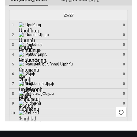
Փ/Ֆ Ամեն ինչ կամ ոչինչ. Մանչեսթեր Սիթի
20:45 - 23:25
GOAT. Խառը մենամարտեր
23:25 - 23:50
Փ/Ֆ Երազանքի թիմեր
23:50 - 00:00