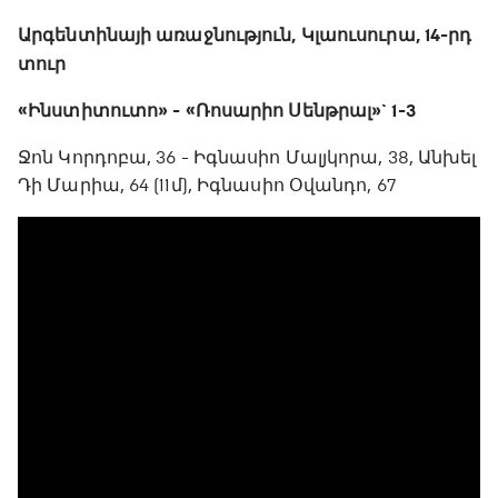
Արգենտինայի առաջնություն, Կլաուսուրա, 14-րդ
տուր
«Ինստիտուտո» - «Ռոսարիո Սենթրալ»` 1-3
Ջոն Կորդոբա, 36 - Իգնասիո Մալյկորա, 38, Անխել
Դի Մարիա, 64 (11մ), Իգնասիո Օվանդո, 67