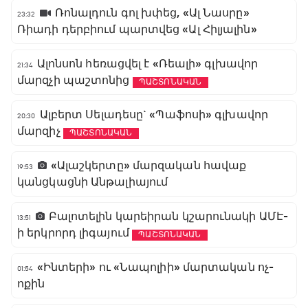
Ռոնալդուն գոլ խփեց, «Ալ Նասրը»
23:32
Ռիադի դերբիում պարտվեց «Ալ Հիլյալին»
Ալոնսոն հեռացվել է «Ռեալի» գլխավոր
21:34
մարզչի պաշտոնից
ՊԱՇՏՈՆԱԿԱՆ
Ալբերտ Սելադեսը` «Պաֆոսի» գլխավոր
20:30
մարզիչ
ՊԱՇՏՈՆԱԿԱՆ
«Ալաշկերտը» մարզական հավաք
19:53
կանցկացնի Անթալիայում
Բալոտելին կարեիրան կշարունակի ԱՄԷ-
13:51
ի երկրորդ լիգայում
ՊԱՇՏՈՆԱԿԱՆ
«Ինտերի» ու «Նապոլիի» մարտական ոչ-
01:54
ոքին