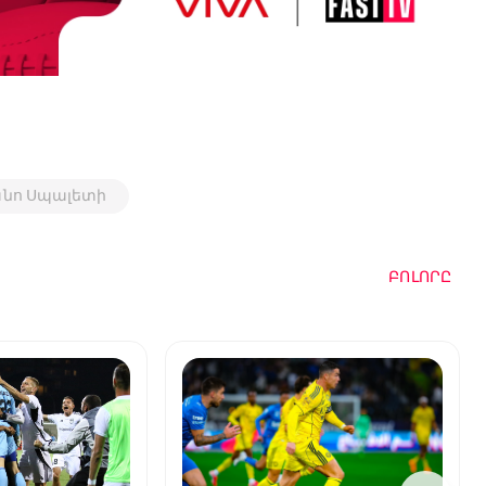
անո Սպալետի
ԲՈԼՈՐԸ