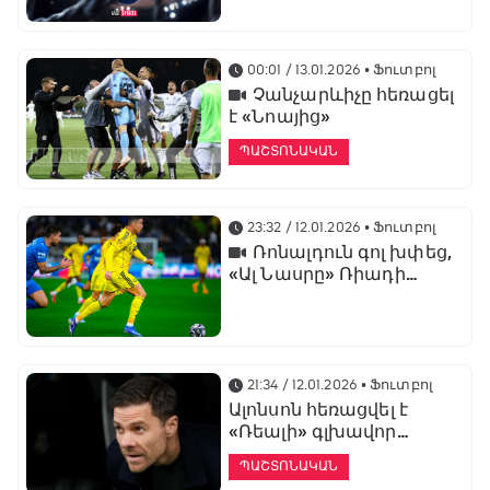
առաջնության
ցուցադրման գլխավոր
հովանավորն է
00:01 / 13.01.2026
• Ֆուտբոլ
Չանչարևիչը հեռացել
է «Նոայից»
ՊԱՇՏՈՆԱԿԱՆ
23:32 / 12.01.2026
• Ֆուտբոլ
Ռոնալդուն գոլ խփեց,
«Ալ Նասրը» Ռիադի
դերբիում պարտվեց «Ալ
Հիլյալին»
21:34 / 12.01.2026
• Ֆուտբոլ
Ալոնսոն հեռացվել է
«Ռեալի» գլխավոր
մարզչի պաշտոնից
ՊԱՇՏՈՆԱԿԱՆ