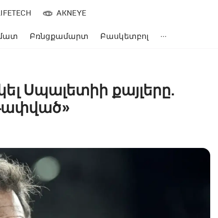
LIFETECH
AKNEYE
մատ
Բռնցքամարտ
Բասկետբոլ
եկել Սպալետիի քայլերը.
սթափված»