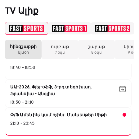
ԱԱ-2026, Փլեյ-օֆֆ, կիսաեզրափակիչ.
«Միլանի» երկրորդ
TV Ալիք
Անգլիա - Արգենտինա
անընդմեջ ոչ-ոքին
16:10 - 18:10
Առագաստանավային սպորտ
18:10 - 18:40
19:59 / 11.01.2026
• Ֆուտբոլ
հինգշաբթի
ուրբաթ
շաբաթ
կիրա
Անգլիայի գավաթ.
Այսօր
7 օգս
8 օգս
9 օգս
Մարտինելիի հեթ-
Լա լիգայի ստադիոնները
տրիկն ու «Արսենալի»
18:40 - 18:50
խոշոր հաշվով
հաղթանակը
ԱԱ-2026, Փլեյ-օֆֆ, 3-րդ տեղի խաղ.
18:27 / 11.01.2026
• Թենիս
Ֆրանսիա - Անգլիա
Սվիտոլինան
18:50 - 21:10
կարիերայի 19-րդ
տիտղոսն է նվաճել
Փ/Ֆ Ամեն ինչ կամ ոչինչ. Մանչեսթեր Սիթի
21:10 - 23:45
17:08 / 11.01.2026
• Ֆուտբոլ