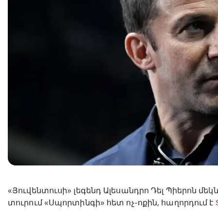
«Յուվենտուսի» լեգենդ Ալեսանդրո Դել Պիերոն մեկն
տուրում «Սպորտինգի» հետ ոչ-ոքին, հաղորդում է