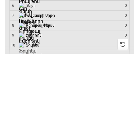
մրցաշարի հաղթող
13:55 / 11.01.2026
• Թենիս
Բուբլիկը հաղթեց
Հոնկոնգի մրցաշարում
և կարիերայում
առաջին անգամ կլինի
10-րդը
12:39 / 11.01.2026
• Ֆուտբոլ
Անգլիայի գավաթ.
«Չելսին» Ռոսենյորի
գլխավորությամբ
առաջին խաղում
հաղթել է
11:38 / 11.01.2026
• Ֆուտբոլ
Ինչ դիտել այսօր