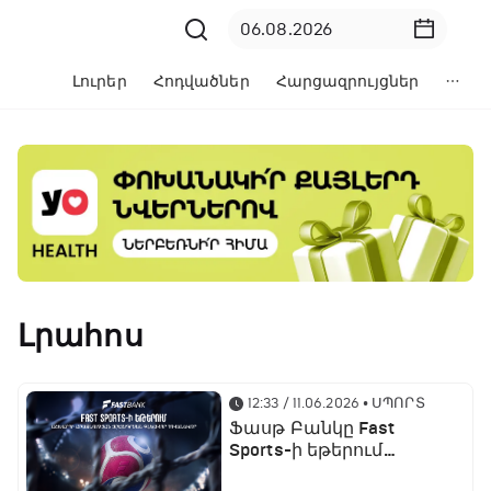
Լուրեր
Հոդվածներ
Հարցազրույցներ
Լրահոս
12:33 / 11.06.2026
• ՍՊՈՐՏ
Ֆասթ Բանկը Fast
Sports-ի եթերում
ֆուտբոլի աշխարհի