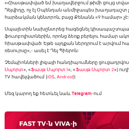
«Հիասթափված եմ խաղավերջում թիմի ցույց տված 
Դեյվիդը, ոչ էլ Օպենդան անմիջապես խաղադաշտ
հարձակման կենտրոն, բայց Քենանն «9 համար» չէ:
Սպալետին նախընտրեց հագեցնել կիսապաշտպանո
ֆուտբոլիստներին, որոնց ձեռք բերելու համար ակու
հիասթափված: Եթե այդքան ներդրում է արվում հա
ռեսուրսը»,- ասել է Դել Պիերոն:
Չեմպիոնների լիգայի հանդիպումները ցուցադրվու
Սպորտ
», «
Ֆասթ Սպորտ 1
», «
Ֆասթ Սպորտ 2
») ու
TV հավելվածում (
iOS
,
Android
):
Մեզ կարող եք հետևել նաև
Telegram
-ում