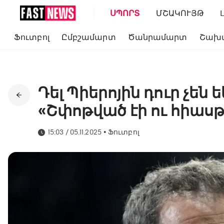
ՍՊՈՐՏ
ՄՇԱԿՈՒՅԹ
Ֆուտբոլ
Ըմբշամարտ
Ծանրամարտ
Շախ
Դել Պիերոյին դուր չեն 
«Շփոթված էի ու հիա
15:03 / 05.11.2025
•
Ֆուտբոլ