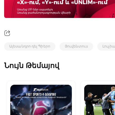
Ալեսանդրո դել Պիերո
Յուվենտուս
Լուչի
Նույն Թեմայով