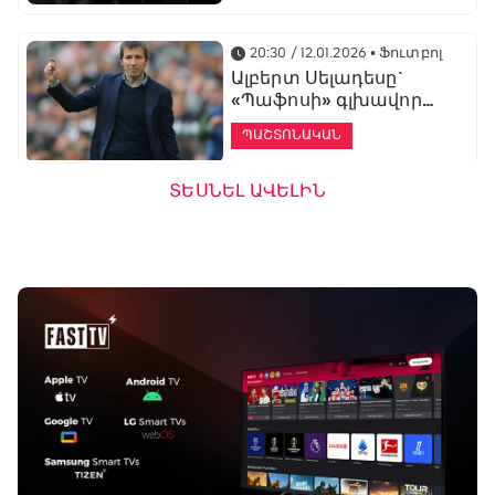
20:30 / 12.01.2026
• Ֆուտբոլ
Ալբերտ Սելադեսը`
«Պաֆոսի» գլխավոր
մարզիչ
ՊԱՇՏՈՆԱԿԱՆ
ՏԵՍՆԵԼ ԱՎԵԼԻՆ
19:53 / 12.01.2026
• Ֆուտբոլ
«Ալաշկերտը»
մարզական հավաք
կանցկացնի
Անթալիայում
13:51 / 12.01.2026
• Ֆուտբոլ
Բալոտելին
Բացօթյա մարզական շոու
կարեիրան կշարունակի
01:30 - 02:00
ԱՄԷ-ի երկրորդ լիգայում
ՊԱՇՏՈՆԱԿԱՆ