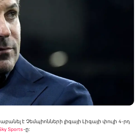
աբանել է Չեմպիոնների լիգայի Լիգայի փուլի 4-րդ
Sky Sports
-ը: