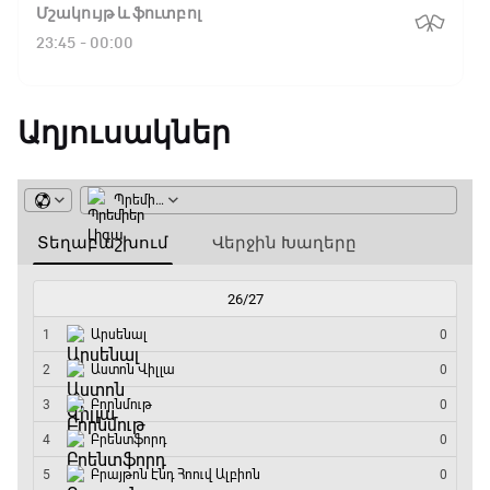
Ֆլիկ. ««Ռեալի» դեմ
Մշակույթ և ֆուտբոլ
խաղը բոլորովին այլ
23:45 - 00:00
բան է»
Աղյուսակներ
16:18 / 11.01.2026
• Թենիս
Հոնկոնգ. Խաչանովը և
Ռուբլյովը պարտվեցին
զուգախաղի
եզրափակիչում
15:45 / 11.01.2026
• Թենիս
Սաբալենկան
երկրորդ տարին
անընդմեջ հաղթել է
Բրիսբենի մրցաշարում
14:49 / 11.01.2026
• Թենիս
Մեդվեդևը` Բրիսբենի