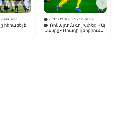
6
• Ֆուտբոլ
23:32 / 12.01.2026
• Ֆուտբոլ
ը հեռացել է
Ռոնալդուն գոլ խփեց, «Ալ
Նասրը» Ռիադի դերբիում
պարտվեց «Ալ Հիլյալին»