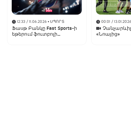
12:33 / 11.06.2026
• ՍՊՈՐՏ
00:01 / 13.01.202
Ֆասթ Բանկը Fast Sports-ի
Չանչարևիչ
եթերում ֆուտբոլի
«Նոայից»
աշխարհի առաջնության
ցուցադրման գլխավոր
հովանավորն է