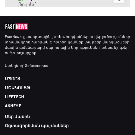
Լա լիգայի ստադիոնները
20:10 - 20:20
Անպարտելի. Ալեքս Ֆերգյուսոն
FastNews
-ը սպորտային լուրեր, հոդվածներ ու վերլուծություններ
տրամադրող հարթակ է, որտեղ կգտնեք տարբեր մարզաձևերի
20:20 - 20:45
մասին ամենաթարմ սպորտային նորություններ, տեսանյութեր
ու ֆոտոշարքեր։
Փ/Ֆ Ամեն ինչ կամ ոչինչ. Մանչեսթեր Սիթի
Ստեղծող՝ Softconstruct
20:45 - 23:25
ՍՊՈՐՏ
ՄՇԱԿՈՒՅԹ
GOAT. Խառը մենամարտեր
LIFETECH
23:25 - 23:50
AKNEYE
Մեր մասին
Փ/Ֆ Երազանքի թիմեր
23:50 - 00:00
Օգտագործման պայմաններ