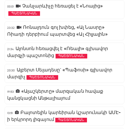
Չանչարևիչը հեռացել է «Նոայից»
00:01
ՊԱՇՏՈՆԱԿԱՆ
Ռոնալդուն գոլ խփեց, «Ալ Նասրը»
23:32
Ռիադի դերբիում պարտվեց «Ալ Հիլյալին»
Ալոնսոն հեռացվել է «Ռեալի» գլխավոր
21:34
մարզչի պաշտոնից
ՊԱՇՏՈՆԱԿԱՆ
Ալբերտ Սելադեսը` «Պաֆոսի» գլխավոր
20:30
մարզիչ
ՊԱՇՏՈՆԱԿԱՆ
«Ալաշկերտը» մարզական հավաք
19:53
կանցկացնի Անթալիայում
Բալոտելին կարեիրան կշարունակի ԱՄԷ-
13:51
ի երկրորդ լիգայում
ՊԱՇՏՈՆԱԿԱՆ