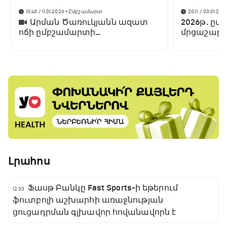
10:40 / 11.01.2026
• Ըմբշամարտ
20:11 / 03.01.202
Արման Ծառուկյանն ազատ
2026թ. ըմ
ոճի ըմբշամարտի
մրցաշարե
գոտեմարտում ջախջախել է
Լենս Պալմերին
Լրահոս
Ֆասթ Բանկը Fast Sports-ի եթերում
12:33
ֆուտբոլի աշխարհի առաջնության
ցուցադրման գլխավոր հովանավորն է