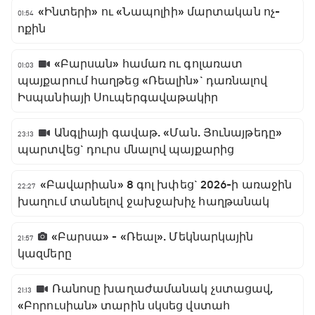
«Ինտերի» ու «Նապոլիի» մարտական ոչ-
01:54
ոքին
«Բարսան» համառ ու գոլառատ
01:03
պայքարում հաղթեց «Ռեալին»` դառնալով
Իսպանիայի Սուպերգավաթակիր
Անգլիայի գավաթ. «Ման. Յունայթեդը»
23:13
պարտվեց` դուրս մնալով պայքարից
«Բավարիան» 8 գոլ խփեց` 2026-ի առաջին
22:27
խաղում տանելով ջախջախիչ հաղթանակ
«Բարսա» - «Ռեալ». Մեկնարկային
21:57
կազմերը
Ռանոսը խաղաժամանակ չստացավ,
21:13
«Բորուսիան» տարին սկսեց վստահ