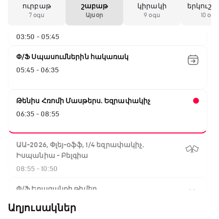
ուրբաթ
շաբաթ
կիրակի
երկուշա
ԱԱ-2026, Փլեյ-օֆֆ, 1/16 եզրափակիչ.
7 օգս
Այսօր
9 օգս
10 օգս
Ֆրանսիա - Շվեդիա
03:50 - 05:45
Փ/Ֆ Սպասումներին հակառակ
05:45 - 06:35
Թենիս Հռոմի Մասթերս. Եզրափակիչ
06:35 - 08:55
ԱԱ-2026, Փլեյ-օֆֆ, 1/4 եզրափակիչ.
Իսպանիա - Բելգիա
08:55 - 10:50
Փ/Ֆ Երազանքի թիմեր
10:50 - 11:45
Աղյուսակներ