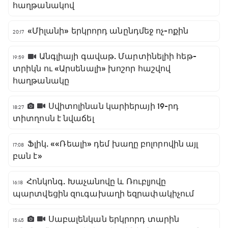
հաղթանակով
«Միլանի» երկրորդ անընդմեջ ոչ-ոքին
20:17
Անգլիայի գավաթ. Մարտինելիի հեթ-
19:59
տրիկն ու «Արսենալի» խոշոր հաշվով
հաղթանակը
Սվիտոլինան կարիերայի 19-րդ
18:27
տիտղոսն է նվաճել
Ֆլիկ. ««Ռեալի» դեմ խաղը բոլորովին այլ
17:08
բան է»
Հոնկոնգ. Խաչանովը և Ռուբլյովը
16:18
պարտվեցին զուգախաղի եզրափակիչում
Սաբալենկան երկրորդ տարին
15:45