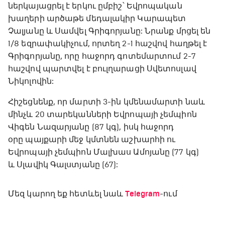
ներկայացրել է երկու ըմբիշ՝ Եվրոպական
խաղերի արծաթե մեդալակիր Կարապետ
Չալյանը և Սամվել Գրիգորյանը: Նրանք մրցել են
1/8 եզրափակիչում, որտեղ 2-1 հաշվով հաղթել է
Գրիգորյանը, որը հաջորդ գոտեմարտում 2-7
հաշվով պարտվել է բուլղարացի Սվետոսլավ
Նիկոլովին:
Հիշեցնենք, որ մարտի 3-ին կմենամարտի նաև
մինչև 20 տարեկանների Եվրոպայի չեմպիոն
Վիգեն Նազարյանը (87 կգ), իսկ հաջորդ
օրը պայքարի մեջ կմտնեն աշխարհի ու
Եվրոպայի չեմպիոն Մալխաս Ամոյանը (77 կգ)
և Սլավիկ Գալստյանը (67):
Մեզ կարող եք հետևել նաև
Telegram
-ում