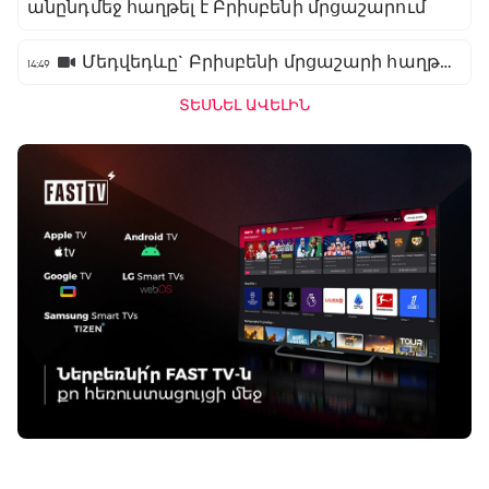
անընդմեջ հաղթել է Բրիսբենի մրցաշարում
Մեդվեդևը` Բրիսբենի մրցաշարի հաղթող
14:49
ՏԵՍՆԵԼ ԱՎԵԼԻՆ