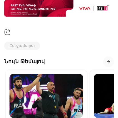
Ըմբշամարտ
Նույն Թեմայով