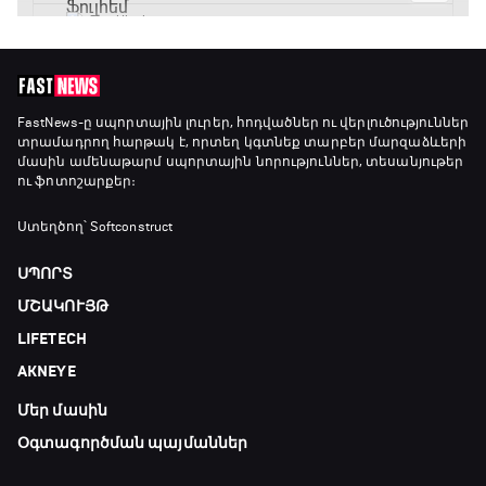
Ֆուտբոլի ազգեր
20:10 - 21:00
Փ/Ֆ Մաքս Ֆերստապեն. Չեմպիոնի
FastNews
-ը սպորտային լուրեր, հոդվածներ ու վերլուծություններ
տրամադրող հարթակ է, որտեղ կգտնեք տարբեր մարզաձևերի
անատոմիա
մասին ամենաթարմ սպորտային նորություններ, տեսանյութեր
21:00 - 23:20
ու ֆոտոշարքեր։
Առագաստանավային սպորտ
Ստեղծող՝ Softconstruct
23:20 - 23:45
ՍՊՈՐՏ
ՄՇԱԿՈՒՅԹ
Մշակույթ և ֆուտբոլ
LIFETECH
23:45 - 00:00
AKNEYE
Մեր մասին
Օգտագործման պայմաններ