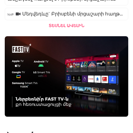
Մեդվեդևը` Բրիսբենի մրցաշարի հաղթող
14:49
ՏԵՍՆԵԼ ԱՎԵԼԻՆ