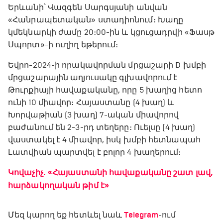
Երևանի՝ Վազգեն Սարգսյանի անվան
«Հանրապետական» ստադիոնում։ Խաղը
կմեկնարկի ժամը 20։00-ին և կցուցադրվի «Ֆասթ
Սպորտ»-ի ուղիղ եթերում։
Եվրո-2024-ի որակավորման մրցաշարի D խմբի
մրցաշարային աղյուսակը գլխավորում է
Թուրքիայի հավաքականը, որը 5 խաղից հետո
ունի 10 միավոր։ Հայաստանը (4 խաղ) և
Խորվաթիան (3 խաղ) 7-ական միավորով
բաժանում են 2-3-րդ տեղերը։ Ուելսը (4 խաղ)
վաստակել է 4 միավոր, իսկ խմբի հետնապահ
Լատվիան պարտվել է բոլոր 4 խաղերում։
Կովաչիչ. «Հայաստանի հավաքականը շատ լավ,
հարձակողական թիմ է»
Մեզ կարող եք հետևել նաև
Telegram
-ում