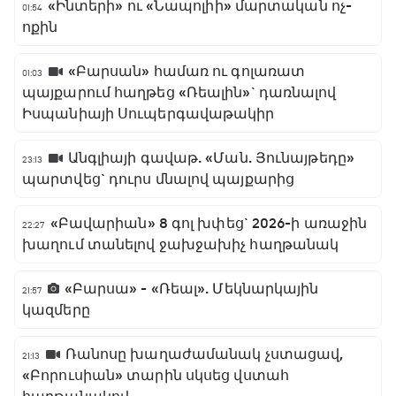
«Ինտերի» ու «Նապոլիի» մարտական ոչ-
01:54
ոքին
«Բարսան» համառ ու գոլառատ
01:03
պայքարում հաղթեց «Ռեալին»` դառնալով
Իսպանիայի Սուպերգավաթակիր
Անգլիայի գավաթ. «Ման. Յունայթեդը»
23:13
պարտվեց` դուրս մնալով պայքարից
«Բավարիան» 8 գոլ խփեց` 2026-ի առաջին
22:27
խաղում տանելով ջախջախիչ հաղթանակ
«Բարսա» - «Ռեալ». Մեկնարկային
21:57
կազմերը
Ռանոսը խաղաժամանակ չստացավ,
21:13
«Բորուսիան» տարին սկսեց վստահ