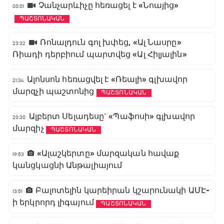
Չանչարևիչը հեռացել է «Նոայից»
00:01
ՊԱՇՏՈՆԱԿԱՆ
Ռոնալդուն գոլ խփեց, «Ալ Նասրը»
23:32
Ռիադի դերբիում պարտվեց «Ալ Հիլյալին»
Ալոնսոն հեռացվել է «Ռեալի» գլխավոր
21:34
մարզչի պաշտոնից
ՊԱՇՏՈՆԱԿԱՆ
Ալբերտ Սելադեսը` «Պաֆոսի» գլխավոր
20:30
մարզիչ
ՊԱՇՏՈՆԱԿԱՆ
«Ալաշկերտը» մարզական հավաք
19:53
կանցկացնի Անթալիայում
Բալոտելին կարեիրան կշարունակի ԱՄԷ-
13:51
ի երկրորդ լիգայում
ՊԱՇՏՈՆԱԿԱՆ