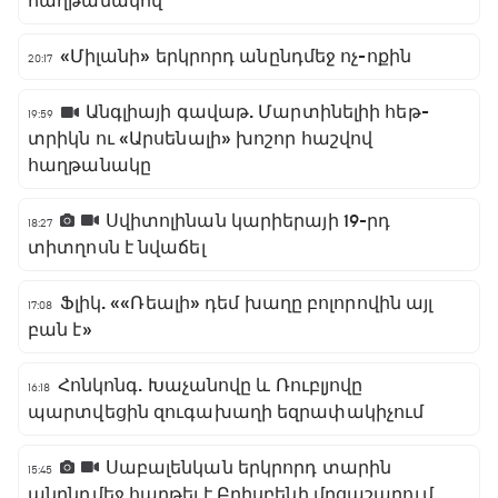
հաղթանակով
«Միլանի» երկրորդ անընդմեջ ոչ-ոքին
20:17
Անգլիայի գավաթ. Մարտինելիի հեթ-
19:59
տրիկն ու «Արսենալի» խոշոր հաշվով
հաղթանակը
Սվիտոլինան կարիերայի 19-րդ
18:27
տիտղոսն է նվաճել
Ֆլիկ. ««Ռեալի» դեմ խաղը բոլորովին այլ
17:08
բան է»
Հոնկոնգ. Խաչանովը և Ռուբլյովը
16:18
պարտվեցին զուգախաղի եզրափակիչում
Սաբալենկան երկրորդ տարին
15:45
անընդմեջ հաղթել է Բրիսբենի մրցաշարում