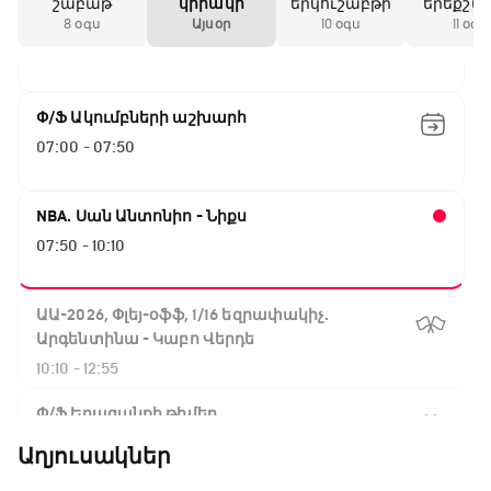
շաբաթ
կիրակի
երկուշաբթի
երեքշա
UFC Fight Night. Գամրոտ - Սալքիլդ
8 օգս
Այսօր
10 օգս
11 օգս
04:00 - 07:00
Փ/Ֆ Ակումբների աշխարհ
07:00 - 07:50
NBA. Սան Անտոնիո - Նիքս
07:50 - 10:10
ԱԱ-2026, Փլեյ-օֆֆ, 1/16 եզրափակիչ.
Արգենտինա - Կաբո Վերդե
10:10 - 12:55
Փ/Ֆ Երազանքի թիմեր
12:55 - 13:45
Աղյուսակներ