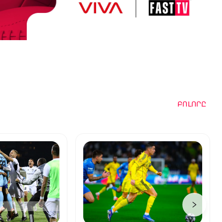
ԲՈԼՈՐԸ