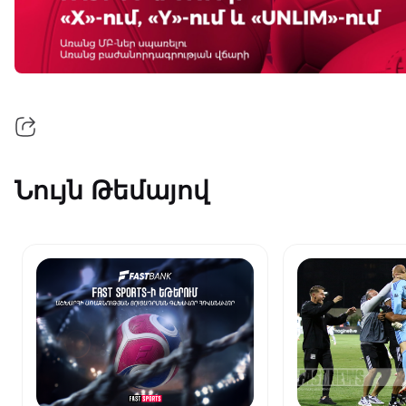
Նույն Թեմայով