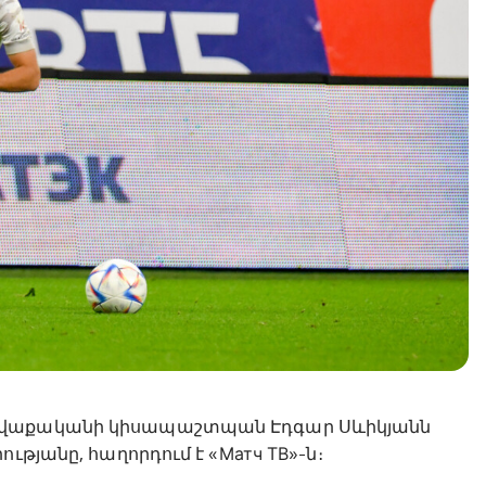
հավաքականի կիսապաշտպան Էդգար Սևիկյանն
ւթյանը, հաղորդում է «Матч ТВ»-ն։