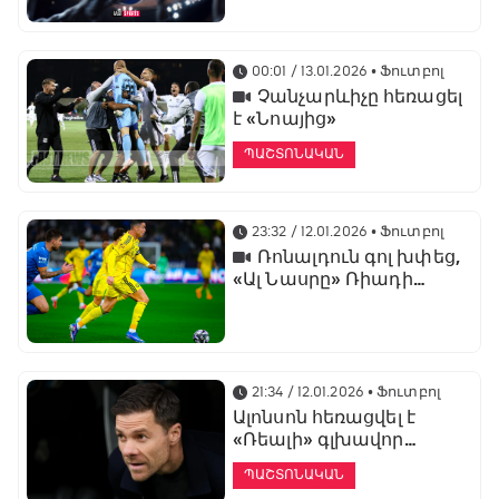
առաջնության
ցուցադրման գլխավոր
հովանավորն է
00:01 / 13.01.2026
• Ֆուտբոլ
Չանչարևիչը հեռացել
է «Նոայից»
ՊԱՇՏՈՆԱԿԱՆ
23:32 / 12.01.2026
• Ֆուտբոլ
Ռոնալդուն գոլ խփեց,
«Ալ Նասրը» Ռիադի
դերբիում պարտվեց «Ալ
Հիլյալին»
21:34 / 12.01.2026
• Ֆուտբոլ
Ալոնսոն հեռացվել է
«Ռեալի» գլխավոր
մարզչի պաշտոնից
ՊԱՇՏՈՆԱԿԱՆ