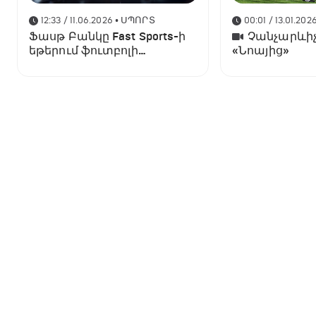
12:33 / 11.06.2026
• ՍՊՈՐՏ
00:01 / 13.01.202
Ֆասթ Բանկը Fast Sports-ի
Չանչարևիչ
եթերում ֆուտբոլի
«Նոայից»
աշխարհի առաջնության
ցուցադրման գլխավոր
հովանավորն է