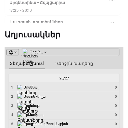
Ֆլիկ. ««Ռեալի» դեմ
Արգենտինա - Շվեյցարիա
խաղը բոլորովին այլ
17:25 - 20:10
բան է»
Լա լիգայի ստադիոնները
20:10 - 20:20
Աղյուսակներ
16:18 / 11.01.2026
• Թենիս
Հոնկոնգ. Խաչանովը և
Անպարտելի. Ալեքս Ֆերգյուսոն
Ռուբլյովը պարտվեցին
զուգախաղի
20:20 - 20:45
եզրափակիչում
Փ/Ֆ Ամեն ինչ կամ ոչինչ. Մանչեսթեր Սիթի
15:45 / 11.01.2026
• Թենիս
20:45 - 23:25
Սաբալենկան
երկրորդ տարին
անընդմեջ հաղթել է
GOAT. Խառը մենամարտեր
Բրիսբենի մրցաշարում
23:25 - 23:50
14:49 / 11.01.2026
• Թենիս
Փ/Ֆ Երազանքի թիմեր
Մեդվեդևը` Բրիսբենի