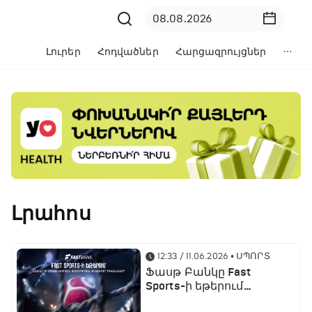
Լուրեր
Հոդվածներ
Հարցազրույցներ
Լրահոս
12:33 / 11.06.2026
• ՍՊՈՐՏ
Ֆասթ Բանկը Fast
Sports-ի եթերում
ֆուտբոլի աշխարհի