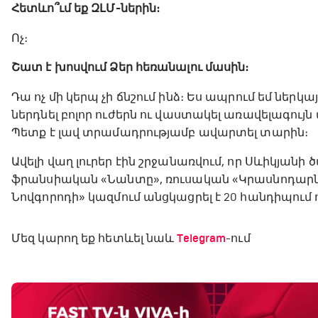
Հետևո՞ւմ եք ԶԼՄ-ներին։
Ոչ։
Շատ է խոսվում Ձեր հեռանալու մասին։
Դա ոչ մի կերպ չի ճնշում ինձ։ Ես ապրում եմ ներկ
ներդնել բոլոր ուժերն ու վաստակել առավելագույ
Պետք է լավ տրամադրությամբ ավարտել տարին։
Ավելի վաղ լուրեր էին շրջանառվում, որ Սևիկյանի
ֆրանսիական «Նանտը», ռուսական «Կրասնոդարն»
Նովգորոդի» կազմում անցկացրել է 20 հանդիպում ու
Մեզ կարող եք հետևել նաև
Telegram
-ում