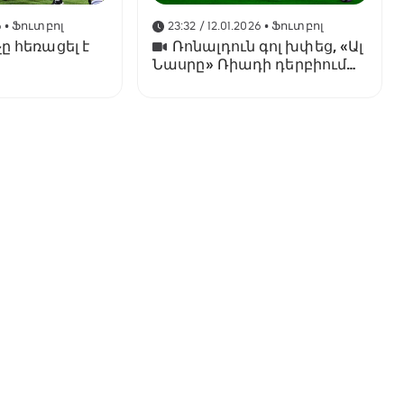
6
• Ֆուտբոլ
23:32 / 12.01.2026
• Ֆուտբոլ
ը հեռացել է
Ռոնալդուն գոլ խփեց, «Ալ
Նասրը» Ռիադի դերբիում
պարտվեց «Ալ Հիլյալին»