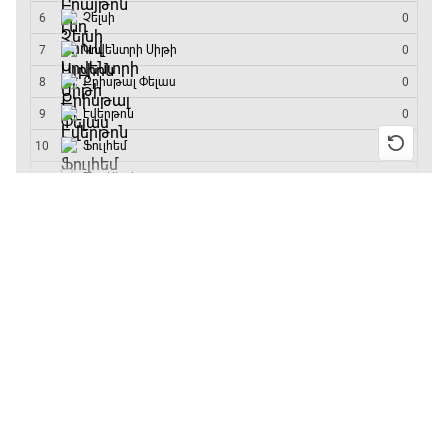
մրցաշարի հաղթող
23:50 - 00:00
13:55 / 11.01.2026
• Թենիս
Բուբլիկը հաղթեց
Հոնկոնգի մրցաշարում
և կարիերայում
առաջին անգամ կլինի
10-րդը
12:39 / 11.01.2026
• Ֆուտբոլ
Անգլիայի գավաթ.
«Չելսին» Ռոսենյորի
գլխավորությամբ
առաջին խաղում
հաղթել է
11:38 / 11.01.2026
• Ֆուտբոլ
Ինչ դիտել այսօր