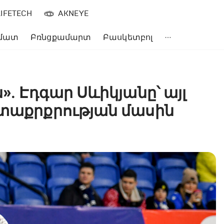
LIFETECH
AKNEYE
մատ
Բռնցքամարտ
Բասկետբոլ
»․ Էդգար Սևիկյանը՝ այլ
ետաքրքրության մասին