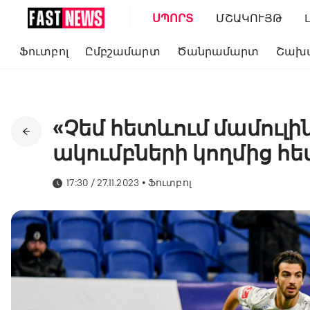
ՍՊՈՐՏ
ՄՇԱԿՈՒՅԹ
Ֆուտբոլ
Ըմբշամարտ
Ծանրամարտ
Շախ
«Չեմ հետևում մամուլին
ակումբների կողմից հ
17:30 / 27.11.2023
•
Ֆուտբոլ