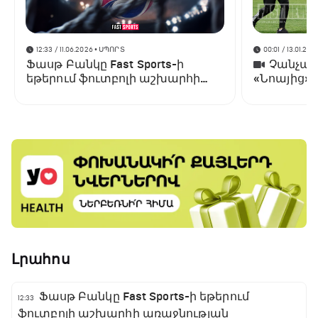
12:33 / 11.06.2026
• ՍՊՈՐՏ
00:01 / 13.01.202
Ֆասթ Բանկը Fast Sports-ի
Չանչարև
եթերում ֆուտբոլի աշխարհի
«Նոայից»
առաջնության ցուցադրման
գլխավոր հովանավորն է
Լրահոս
Ֆասթ Բանկը Fast Sports-ի եթերում
12:33
ֆուտբոլի աշխարհի առաջնության