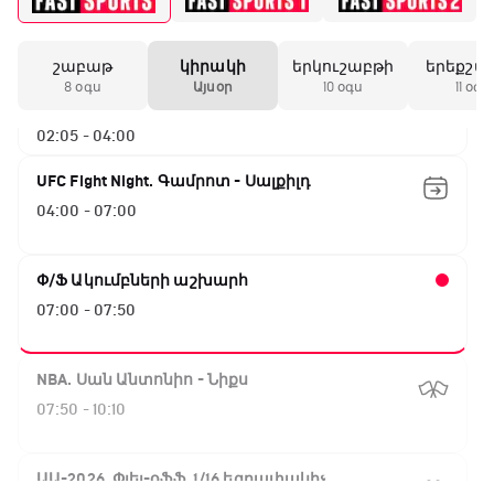
Ֆրանսիա - Մարոկկո
00:15 - 02:05
շաբաթ
կիրակի
երկուշաբթի
երեքշա
ԱԱ-2026, Փլեյ-օֆֆ, 1/4 եզրափակիչ.
8 օգս
Այսօր
10 օգս
11 օգս
Իսպանիա - Բելգիա
02:05 - 04:00
UFC Fight Night. Գամրոտ - Սալքիլդ
04:00 - 07:00
Փ/Ֆ Ակումբների աշխարհ
07:00 - 07:50
NBA. Սան Անտոնիո - Նիքս
07:50 - 10:10
ԱԱ-2026, Փլեյ-օֆֆ, 1/16 եզրափակիչ.