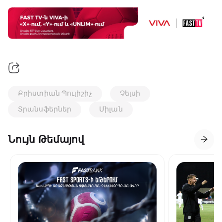
Քրիստիան Պուլիշիչ
Չելսի
Տրանսֆերներ
Միլան
Նույն Թեմայով