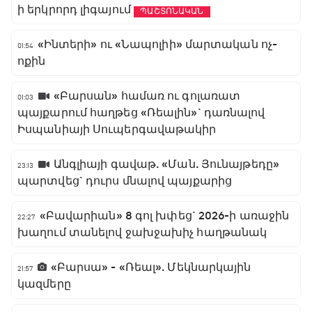
ի երկրորդ լիգայում
ՊԱՇՏՈՆԱԿԱՆ
«Ինտերի» ու «Նապոլիի» մարտական ոչ-
01:54
ոքին
«Բարսան» համառ ու գոլառատ
01:03
պայքարում հաղթեց «Ռեալին»` դառնալով
Իսպանիայի Սուպերգավաթակիր
Անգլիայի գավաթ. «Ման. Յունայթեդը»
23:13
պարտվեց` դուրս մնալով պայքարից
«Բավարիան» 8 գոլ խփեց` 2026-ի առաջին
22:27
խաղում տանելով ջախջախիչ հաղթանակ
«Բարսա» - «Ռեալ». Մեկնարկային
21:57
կազմերը