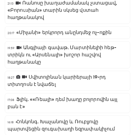
Ռանոսը խաղաժամանակ չստացավ,
21:13
«Բորուսիան» տարին սկսեց վստահ
հաղթանակով
«Միլանի» երկրորդ անընդմեջ ոչ-ոքին
20:17
Անգլիայի գավաթ. Մարտինելիի հեթ-
19:59
տրիկն ու «Արսենալի» խոշոր հաշվով
հաղթանակը
Սվիտոլինան կարիերայի 19-րդ
18:27
տիտղոսն է նվաճել
Ֆլիկ. ««Ռեալի» դեմ խաղը բոլորովին այլ
17:08
բան է»
Հոնկոնգ. Խաչանովը և Ռուբլյովը
16:18
պարտվեցին զուգախաղի եզրափակիչում