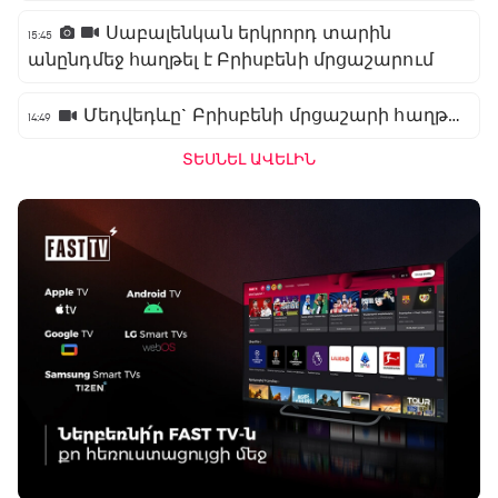
Սաբալենկան երկրորդ տարին
15:45
անընդմեջ հաղթել է Բրիսբենի մրցաշարում
Մեդվեդևը` Բրիսբենի մրցաշարի հաղթող
14:49
ՏԵՍՆԵԼ ԱՎԵԼԻՆ