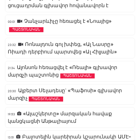
ցուցադրման գլխավոր հովանավորն է
Չանչարևիչը հեռացել է «Նոայից»
00:01
ՊԱՇՏՈՆԱԿԱՆ
Ռոնալդուն գոլ խփեց, «Ալ Նասրը»
23:32
Ռիադի դերբիում պարտվեց «Ալ Հիլյալին»
Ալոնսոն հեռացվել է «Ռեալի» գլխավոր
21:34
մարզչի պաշտոնից
ՊԱՇՏՈՆԱԿԱՆ
Ալբերտ Սելադեսը` «Պաֆոսի» գլխավոր
20:30
մարզիչ
ՊԱՇՏՈՆԱԿԱՆ
«Ալաշկերտը» մարզական հավաք
19:53
կանցկացնի Անթալիայում
Բալոտելին կարեիրան կշարունակի ԱՄԷ-
13:51