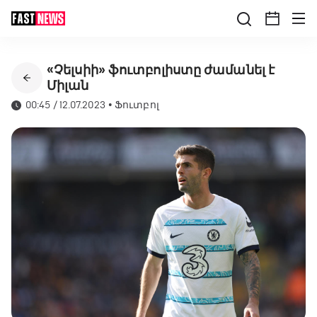
«Չելսիի» ֆուտբոլիստը ժամանել է
Միլան
00:45 / 12.07.2023
•
Ֆուտբոլ