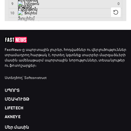
19:30 - 19:40
Գիրինգ Ափ
19:40 - 20:10
Ֆուտբոլի ազգեր
FastNews
-ը սպորտային լուրեր, հոդվածներ ու վերլուծություններ
տրամադրող հարթակ է, որտեղ կգտնեք տարբեր մարզաձևերի
20:10 - 21:00
մասին ամենաթարմ սպորտային նորություններ, տեսանյութեր
ու ֆոտոշարքեր։
Փ/Ֆ Մաքս Ֆերստապեն. Չեմպիոնի
Ստեղծող՝ Softconstruct
անատոմիա
21:00 - 23:20
ՍՊՈՐՏ
ՄՇԱԿՈՒՅԹ
Առագաստանավային սպորտ
LIFETECH
23:20 - 23:45
AKNEYE
Մեր մասին
Մշակույթ և ֆուտբոլ