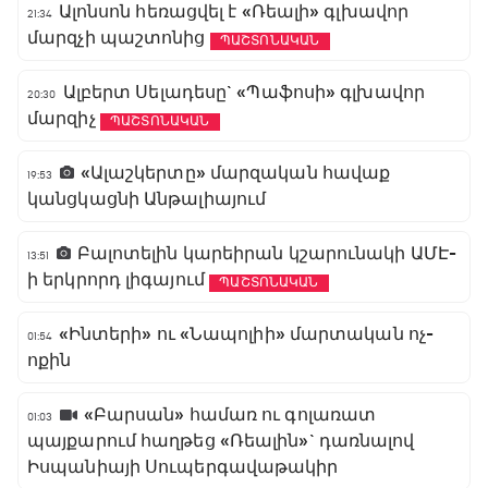
Ալոնսոն հեռացվել է «Ռեալի» գլխավոր
21:34
մարզչի պաշտոնից
ՊԱՇՏՈՆԱԿԱՆ
Ալբերտ Սելադեսը` «Պաֆոսի» գլխավոր
20:30
մարզիչ
ՊԱՇՏՈՆԱԿԱՆ
«Ալաշկերտը» մարզական հավաք
19:53
կանցկացնի Անթալիայում
Բալոտելին կարեիրան կշարունակի ԱՄԷ-
13:51
ի երկրորդ լիգայում
ՊԱՇՏՈՆԱԿԱՆ
«Ինտերի» ու «Նապոլիի» մարտական ոչ-
01:54
ոքին
«Բարսան» համառ ու գոլառատ
01:03
պայքարում հաղթեց «Ռեալին»` դառնալով
Իսպանիայի Սուպերգավաթակիր