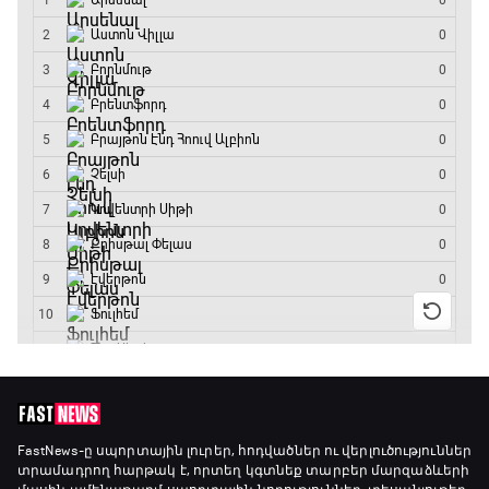
Փ/Ֆ Երազանքի թիմեր
12:55 - 13:45
ԱԱ-2026, Փլեյ-օֆֆ, 1/8 եզրափակիչ.
Կանադա - Մարոկկո
13:45 - 15:45
GOAT. Սպորտային խաբեության սկանդալներ
15:45 - 16:15
ԱԱ-2026, Փլեյ-օֆֆ, եզրափակիչ. Իսպանիա -
Արգենտինա
16:15 - 19:30
Լա լիգայի ստադիոնները
19:30 - 19:40
FastNews
-ը սպորտային լուրեր, հոդվածներ ու վերլուծություններ
տրամադրող հարթակ է, որտեղ կգտնեք տարբեր մարզաձևերի