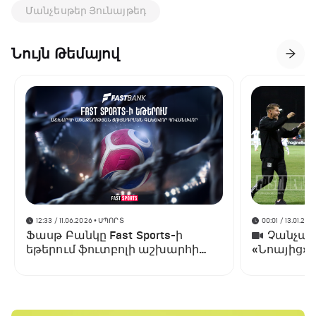
Մանչեսթեր Յունայթեդ
Նույն Թեմայով
12:33 / 11.06.2026
• ՍՊՈՐՏ
00:01 / 13.01.202
Ֆասթ Բանկը Fast Sports-ի
Չանչարև
եթերում ֆուտբոլի աշխարհի
«Նոայից»
առաջնության ցուցադրման
գլխավոր հովանավորն է