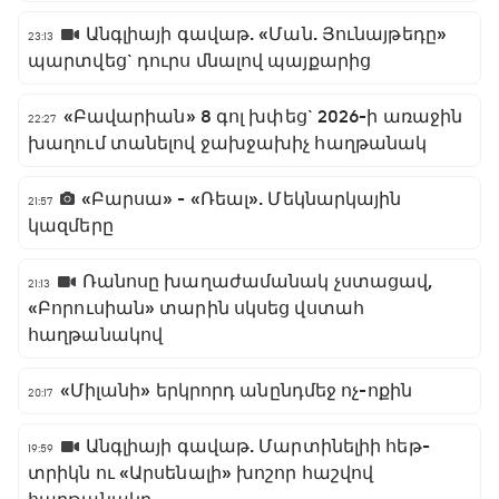
Անգլիայի գավաթ. «Ման. Յունայթեդը»
23:13
պարտվեց` դուրս մնալով պայքարից
«Բավարիան» 8 գոլ խփեց` 2026-ի առաջին
22:27
խաղում տանելով ջախջախիչ հաղթանակ
«Բարսա» - «Ռեալ». Մեկնարկային
21:57
կազմերը
Ռանոսը խաղաժամանակ չստացավ,
21:13
«Բորուսիան» տարին սկսեց վստահ
հաղթանակով
«Միլանի» երկրորդ անընդմեջ ոչ-ոքին
20:17
Անգլիայի գավաթ. Մարտինելիի հեթ-
19:59
տրիկն ու «Արսենալի» խոշոր հաշվով