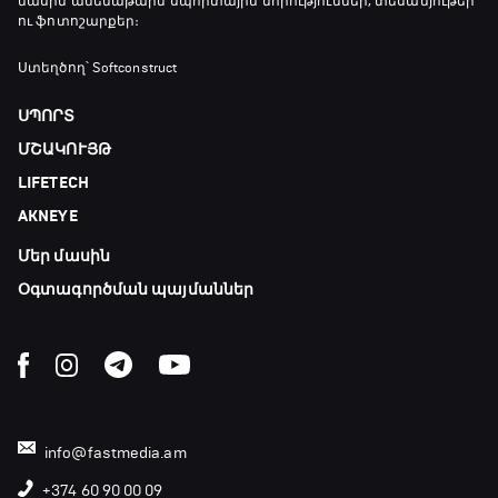
մասին ամենաթարմ սպորտային նորություններ, տեսանյութեր
ու ֆոտոշարքեր։
Գիրինգ Ափ
19:40 - 20:10
Ստեղծող՝ Softconstruct
ՍՊՈՐՏ
Ֆուտբոլի ազգեր
ՄՇԱԿՈՒՅԹ
20:10 - 21:00
LIFETECH
AKNEYE
Փ/Ֆ Մաքս Ֆերստապեն. Չեմպիոնի
անատոմիա
Մեր մասին
21:00 - 23:20
Օգտագործման պայմաններ
Առագաստանավային սպորտ
23:20 - 23:45
Մշակույթ և ֆուտբոլ
info@fastmedia.am
23:45 - 00:00
+374 60 90 00 09