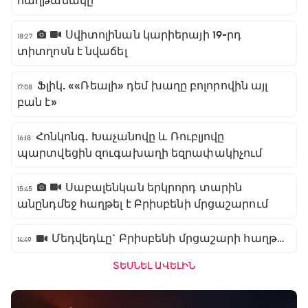
հաղթանակը
Սվիտոլինան կարիերայի 19-րդ
18:27
տիտղոսն է նվաճել
Ֆլիկ. ««Ռեալի» դեմ խաղը բոլորովին այլ
17:08
բան է»
Հոնկոնգ. Խաչանովը և Ռուբլյովը
16:18
պարտվեցին զուգախաղի եզրափակիչում
Սաբալենկան երկրորդ տարին
15:45
անընդմեջ հաղթել է Բրիսբենի մրցաշարում
Մեդվեդևը` Բրիսբենի մրցաշարի հաղթող
14:49
ՏԵՍՆԵԼ ԱՎԵԼԻՆ