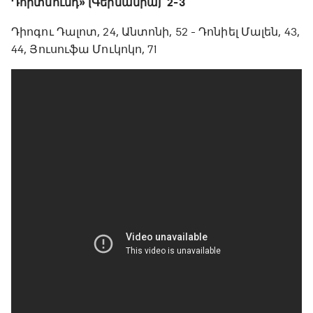
Դորտմունդ» (Գերմանիա)՝ 2-3
Դիոգու Դալոտ, 24, Անտոնի, 52 - Դոնիել Մալեն, 43,
44, Յուսուֆա Մուկոկո, 71