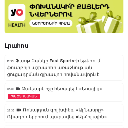
Լրահոս
Ֆասթ Բանկը Fast Sports-ի եթերում
12:33
ֆուտբոլի աշխարհի առաջնության
ցուցադրման գլխավոր հովանավորն է
Չանչարևիչը հեռացել է «Նոայից»
00:01
ՊԱՇՏՈՆԱԿԱՆ
Ռոնալդուն գոլ խփեց, «Ալ Նասրը»
23:32
Ռիադի դերբիում պարտվեց «Ալ Հիլյալին»