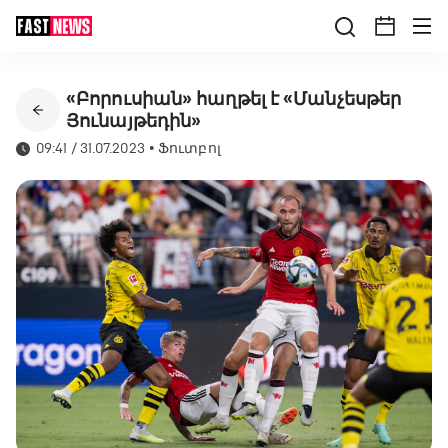
«Բորուսիան» հաղթել է «Մանչեսթեր
Յունայթեդին»
09:41 / 31.07.2023
•
Ֆուտբոլ