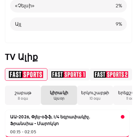
«Չելսի»
2
%
Այլ
8
%
Այլ
9
%
TV Ալիք
շաբաթ
կիրակի
երկուշաբթի
երեքշա
8 օգս
Այսօր
10 օգս
11 օգս
ԱԱ-2026, Փլեյ-օֆֆ, 1/4 եզրափակիչ.
Ֆրանսիա - Մարոկկո
00:15 - 02:05