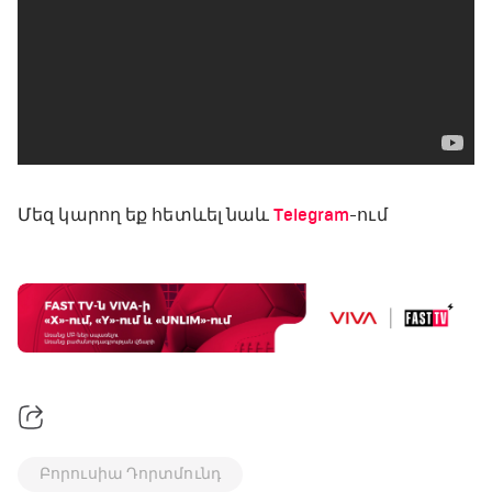
Մեզ կարող եք հետևել նաև
Telegram
-ում
Բորուսիա Դորտմունդ