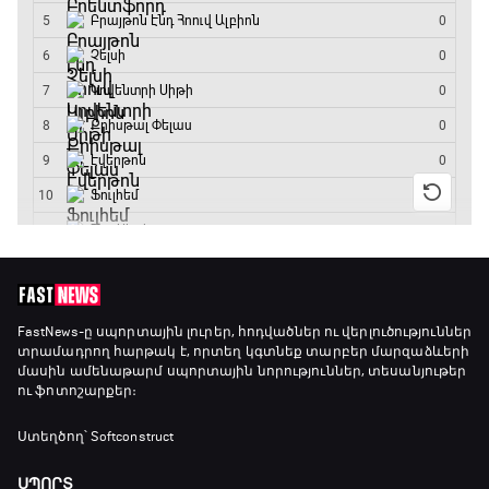
FastNews
-ը սպորտային լուրեր, հոդվածներ ու վերլուծություններ
տրամադրող հարթակ է, որտեղ կգտնեք տարբեր մարզաձևերի
մասին ամենաթարմ սպորտային նորություններ, տեսանյութեր
ու ֆոտոշարքեր։
Ստեղծող՝ Softconstruct
ՍՊՈՐՏ