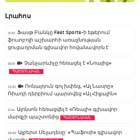
Լրահոս
Ֆասթ Բանկը Fast Sports-ի եթերում
12:33
ֆուտբոլի աշխարհի առաջնության
ցուցադրման գլխավոր հովանավորն է
Չանչարևիչը հեռացել է «Նոայից»
00:01
ՊԱՇՏՈՆԱԿԱՆ
Ռոնալդուն գոլ խփեց, «Ալ Նասրը»
23:32
Ռիադի դերբիում պարտվեց «Ալ Հիլյալին»
Ալոնսոն հեռացվել է «Ռեալի» գլխավոր
21:34
մարզչի պաշտոնից
ՊԱՇՏՈՆԱԿԱՆ
Ալբերտ Սելադեսը` «Պաֆոսի» գլխավոր
20:30
մարզիչ