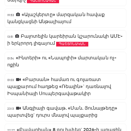
ՊԱՇՏՈՆԱԿԱՆ
«Ալաշկերտը» մարզական հավաք
19:53
կանցկացնի Անթալիայում
Բալոտելին կարեիրան կշարունակի ԱՄԷ-
13:51
ի երկրորդ լիգայում
ՊԱՇՏՈՆԱԿԱՆ
«Ինտերի» ու «Նապոլիի» մարտական ոչ-
01:54
ոքին
«Բարսան» համառ ու գոլառատ
01:03
պայքարում հաղթեց «Ռեալին»` դառնալով
Իսպանիայի Սուպերգավաթակիր
Անգլիայի գավաթ. «Ման. Յունայթեդը»
23:13
պարտվեց` դուրս մնալով պայքարից
«Բավարիան» 8 գոլ խփեց` 2026-ի առաջին
22:27