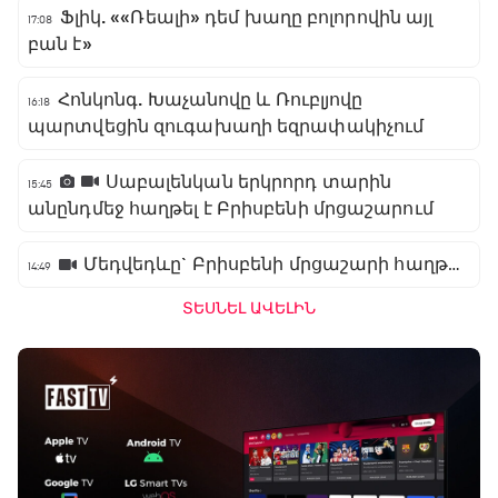
Ֆլիկ. ««Ռեալի» դեմ խաղը բոլորովին այլ
17:08
բան է»
Հոնկոնգ. Խաչանովը և Ռուբլյովը
16:18
պարտվեցին զուգախաղի եզրափակիչում
Սաբալենկան երկրորդ տարին
15:45
անընդմեջ հաղթել է Բրիսբենի մրցաշարում
Մեդվեդևը` Բրիսբենի մրցաշարի հաղթող
14:49
ՏԵՍՆԵԼ ԱՎԵԼԻՆ
Բացօթյա մարզական շոու
01:30 - 02:00