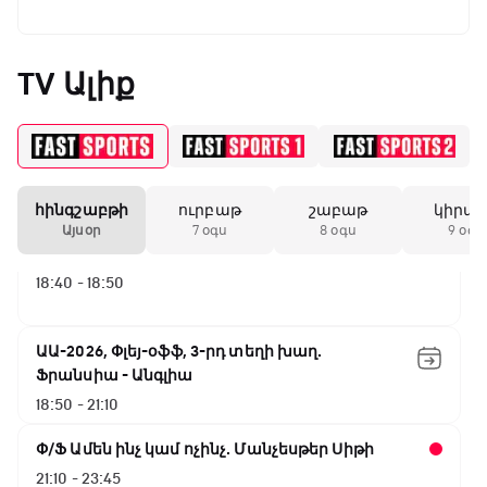
ԱԱ-2026, Փլեյ-օֆֆ, կիսաեզրափակիչ.
TV Ալիք
Անգլիա - Արգենտինա
16:10 - 18:10
Առագաստանավային սպորտ
18:10 - 18:40
հինգշաբթի
ուրբաթ
շաբաթ
կիրա
Այսօր
7 օգս
8 օգս
9 օգս
Լա լիգայի ստադիոնները
18:40 - 18:50
ԱԱ-2026, Փլեյ-օֆֆ, 3-րդ տեղի խաղ.
Ֆրանսիա - Անգլիա
18:50 - 21:10
Փ/Ֆ Ամեն ինչ կամ ոչինչ. Մանչեսթեր Սիթի
21:10 - 23:45