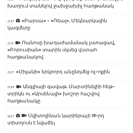
խաղում տանելով ջախջախիչ հաղթանակ
«Բարսա» - «Ռեալ». Մեկնարկային
21:57
կազմերը
Ռանոսը խաղաժամանակ չստացավ,
21:13
«Բորուսիան» տարին սկսեց վստահ
հաղթանակով
«Միլանի» երկրորդ անընդմեջ ոչ-ոքին
20:17
Անգլիայի գավաթ. Մարտինելիի հեթ-
19:59
տրիկն ու «Արսենալի» խոշոր հաշվով
հաղթանակը
Սվիտոլինան կարիերայի 19-րդ
18:27
տիտղոսն է նվաճել