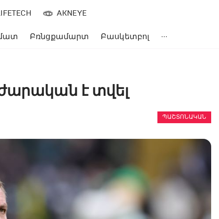
LIFETECH
AKNEYE
մատ
Բռնցքամարտ
Բասկետբոլ
ժարական է տվել
ՊԱՇՏՈՆԱԿԱՆ