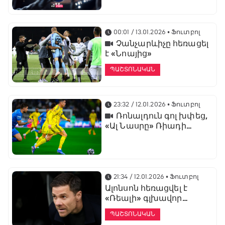
առաջնության
ցուցադրման գլխավոր
հովանավորն է
00:01 / 13.01.2026
• Ֆուտբոլ
Չանչարևիչը հեռացել
է «Նոայից»
ՊԱՇՏՈՆԱԿԱՆ
23:32 / 12.01.2026
• Ֆուտբոլ
Ռոնալդուն գոլ խփեց,
«Ալ Նասրը» Ռիադի
դերբիում պարտվեց «Ալ
Հիլյալին»
21:34 / 12.01.2026
• Ֆուտբոլ
Ալոնսոն հեռացվել է
«Ռեալի» գլխավոր
մարզչի պաշտոնից
ՊԱՇՏՈՆԱԿԱՆ