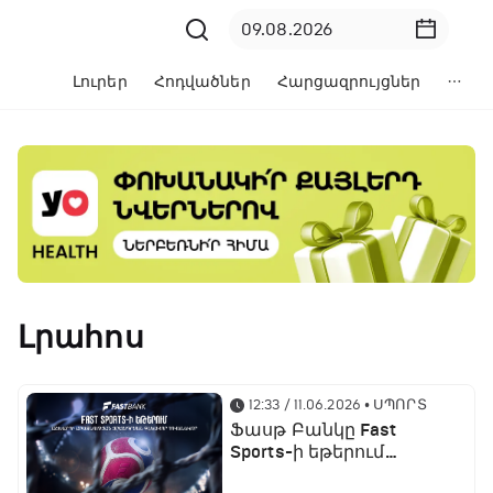
Լուրեր
Հոդվածներ
Հարցազրույցներ
Լրահոս
12:33 / 11.06.2026
• ՍՊՈՐՏ
Ֆասթ Բանկը Fast
Sports-ի եթերում
ֆուտբոլի աշխարհի