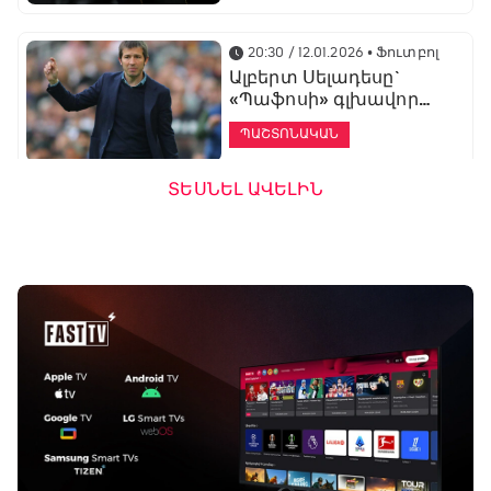
20:30 / 12.01.2026
• Ֆուտբոլ
Ալբերտ Սելադեսը`
«Պաֆոսի» գլխավոր
մարզիչ
ՊԱՇՏՈՆԱԿԱՆ
ՏԵՍՆԵԼ ԱՎԵԼԻՆ
19:53 / 12.01.2026
• Ֆուտբոլ
«Ալաշկերտը»
մարզական հավաք
կանցկացնի
Անթալիայում
13:51 / 12.01.2026
• Ֆուտբոլ
Բալոտելին
կարեիրան կշարունակի
ԱՄԷ-ի երկրորդ լիգայում
ՊԱՇՏՈՆԱԿԱՆ