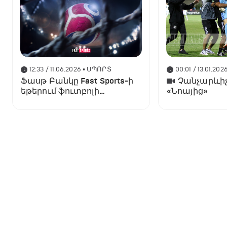
12:33 / 11.06.2026
• ՍՊՈՐՏ
00:01 / 13.01.202
Ֆասթ Բանկը Fast Sports-ի
Չանչարևիչ
եթերում ֆուտբոլի
«Նոայից»
աշխարհի առաջնության
ցուցադրման գլխավոր
հովանավորն է