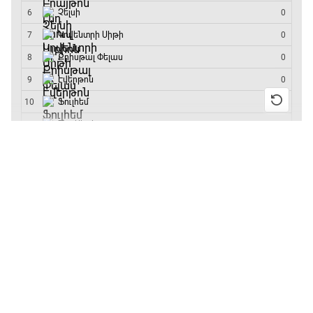
մրցաշարի հաղթող
19:30 - 19:40
Գիրինգ Ափ
19:40 - 20:10
13:55 / 11.01.2026
• Թենիս
Բուբլիկը հաղթեց
Հոնկոնգի մրցաշարում
Ֆուտբոլի ազգեր
և կարիերայում
առաջին անգամ կլինի
20:10 - 21:00
10-րդը
12:39 / 11.01.2026
• Ֆուտբոլ
Փ/Ֆ Մաքս Ֆերստապեն. Չեմպիոնի
Անգլիայի գավաթ.
անատոմիա
«Չելսին» Ռոսենյորի
21:00 - 23:20
գլխավորությամբ
առաջին խաղում
Առագաստանավային սպորտ
հաղթել է
23:20 - 23:45
11:38 / 11.01.2026
• Ֆուտբոլ
Ինչ դիտել այսօր
Մշակույթ և ֆուտբոլ