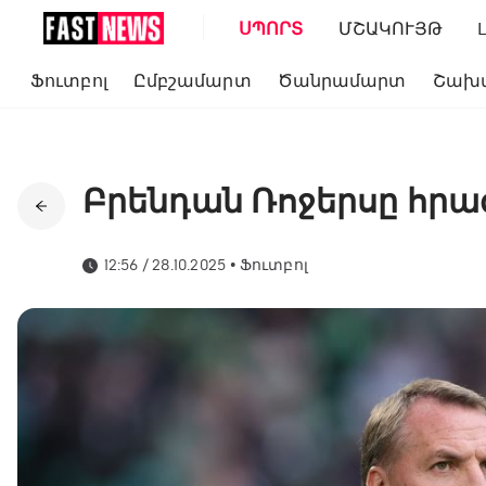
ՍՊՈՐՏ
ՄՇԱԿՈՒՅԹ
Ֆուտբոլ
Ըմբշամարտ
Ծանրամարտ
Շախ
Բրենդան Ռոջերսը հրա
12:56 / 28.10.2025
•
Ֆուտբոլ