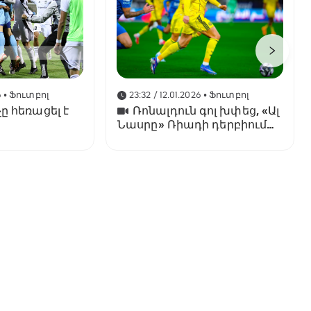
6
• Ֆուտբոլ
23:32 / 12.01.2026
• Ֆուտբոլ
ը հեռացել է
Ռոնալդուն գոլ խփեց, «Ալ
Նասրը» Ռիադի դերբիում
պարտվեց «Ալ Հիլյալին»