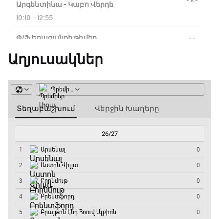
Ֆլիկ. ««Ռեալի» դեմ
Արգենտինա - Կաբո Վերդե
խաղը բոլորովին այլ
10:10 - 12:55
բան է»
Փ/Ֆ Երազանքի թիմեր
12:55 - 13:45
Աղյուսակներ
16:18 / 11.01.2026
• Թենիս
Հոնկոնգ. Խաչանովը և
ԱԱ-2026, Փլեյ-օֆֆ, 1/8 եզրափակիչ.
Ռուբլյովը պարտվեցին
Կանադա - Մարոկկո
զուգախաղի
եզրափակիչում
13:45 - 15:45
GOAT. Սպորտային խաբեության սկանդալներ
15:45 / 11.01.2026
• Թենիս
15:45 - 16:15
Սաբալենկան
երկրորդ տարին
անընդմեջ հաղթել է
ԱԱ-2026, Փլեյ-օֆֆ, եզրափակիչ. Իսպանիա -
Բրիսբենի մրցաշարում
Արգենտինա
16:15 - 19:30
14:49 / 11.01.2026
• Թենիս
Լա լիգայի ստադիոնները
Մեդվեդևը` Բրիսբենի