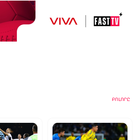
ԲՈԼՈՐԸ