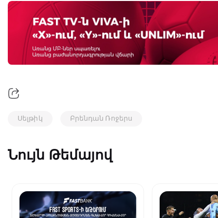
Սելթիկ
Բրենդան Ռոջերս
Նույն Թեմայով