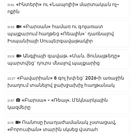
«Ինտերի» ու «Նապոլիի» մարտական ոչ-
01:54
ոքին
«Բարսան» համառ ու գոլառատ
01:03
պայքարում հաղթեց «Ռեալին»` դառնալով
Իսպանիայի Սուպերգավաթակիր
Անգլիայի գավաթ. «Ման. Յունայթեդը»
23:13
պարտվեց` դուրս մնալով պայքարից
«Բավարիան» 8 գոլ խփեց` 2026-ի առաջին
22:27
խաղում տանելով ջախջախիչ հաղթանակ
«Բարսա» - «Ռեալ». Մեկնարկային
21:57
կազմերը
Ռանոսը խաղաժամանակ չստացավ,
21:13
«Բորուսիան» տարին սկսեց վստահ