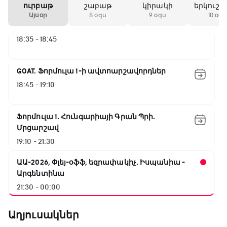
ուրբաթ
շաբաթ
կիրակի
երկուշա
Այսօր
8 օգս
9 օգս
10 օգս
Լա լիգայի ստադիոնները
18:35 - 18:45
GOAT. Ֆորմուլա 1-ի ավտոարշավորդներ
18:45 - 19:10
Ֆորմուլա 1. Հունգարիայի Գրան Պրի.
Մրցարշավ
19:10 - 21:30
ԱԱ-2026, Փլեյ-օֆֆ, եզրափակիչ. Իսպանիա -
Արգենտինա
21:30 - 00:00
Աղյուսակներ