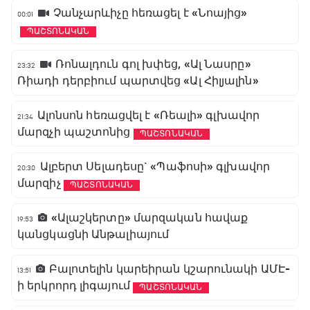
Չանչարևիչը հեռացել է «Նոայից»
00:01
ՊԱՇՏՈՆԱԿԱՆ
Ռոնալդուն գոլ խփեց, «Ալ Նասրը»
23:32
Ռիադի դերբիում պարտվեց «Ալ Հիլյալին»
Ալոնսոն հեռացվել է «Ռեալի» գլխավոր
21:34
մարզչի պաշտոնից
ՊԱՇՏՈՆԱԿԱՆ
Ալբերտ Սելադեսը` «Պաֆոսի» գլխավոր
20:30
մարզիչ
ՊԱՇՏՈՆԱԿԱՆ
«Ալաշկերտը» մարզական հավաք
19:53
կանցկացնի Անթալիայում
Բալոտելին կարեիրան կշարունակի ԱՄԷ-
13:51
ի երկրորդ լիգայում
ՊԱՇՏՈՆԱԿԱՆ