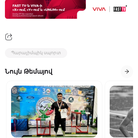
Պարալիմպիկ սպորտ
Նույն Թեմայով