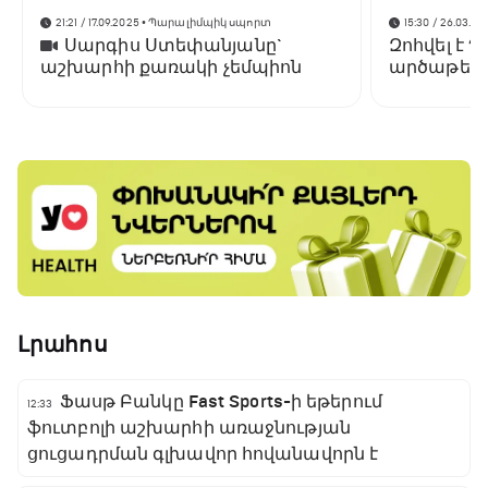
21:21 / 17.09.2025
• Պարալիմպիկ սպորտ
15:30 / 26.03.20
Սարգիս Ստեփանյանը`
Զոհվել է
աշխարհի քառակի չեմպիոն
արծաթե մ
Ռաբոտնի
Լրահոս
Ֆասթ Բանկը Fast Sports-ի եթերում
12:33
ֆուտբոլի աշխարհի առաջնության
ցուցադրման գլխավոր հովանավորն է