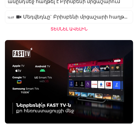
անընդմեջ հաղթել է Բրիսբենի մրցաշարում
Մեդվեդևը` Բրիսբենի մրցաշարի հաղթող
14:49
ՏԵՍՆԵԼ ԱՎԵԼԻՆ