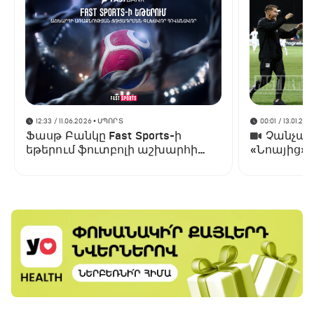
12:33 / 11.06.2026
• ՍՊՈՐՏ
00:01 / 13.01.202
Ֆասթ Բանկը Fast Sports-ի
Չանչարև
եթերում ֆուտբոլի աշխարհի
«Նոայից»
առաջնության ցուցադրման
գլխավոր հովանավորն է