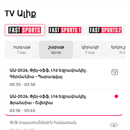
TV Ալիք
ուրբաթ
շաբաթ
կիրակի
երկուշա
7 օգս
Այսօր
9 օգս
10 օգս
ԱԱ-2026, Փլեյ-օֆֆ, 1/16 եզրափակիչ.
Գերմանիա - Պարագվայ
00:55 - 03:50
ԱԱ-2026, Փլեյ-օֆֆ, 1/16 եզրափակիչ.
Ֆրանսիա - Շվեդիա
03:50 - 05:45
Փ/Ֆ Սպասումներին հակառակ