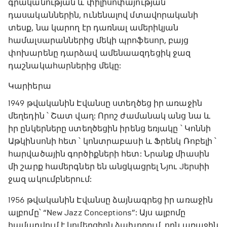
գրականության և փիլիսոփայության
դասականներին, ունենալով մտավորականի
տեսք, նա կարող էր դառնալ ամերիկյան
համալսարաններից մեկի պրոֆեսոր, բայց
փոխարենը դարձավ ամենաազդեցիկ ջազ
դաշնակահարներից մեկը:
Կարիերա
1949 թվականին Էվանսը ստեղծեց իր առաջին
մեղեդին ՝ Շատ վաղ: Որոշ ժամանակ անց նա և
իր ընկերները ստեղծեցին իրենց եռյակը ՝ Կոննի
Աթկինսոնի հետ ՝ կոնտրաբասի և Ֆրենկ Ռոբելի ՝
հարվածային գործիքների հետ: Նրանք միասին
մի շարք համերգներ են անցկացրել Նյու Jերսիի
ջազ ակումբներում:
1956 թվականին Էվանսը ձայնագրեց իր առաջին
ալբոմը՝ “New Jazz Conceptions”: Այս ալբոմը
համարվում է կոմերցիոն ձախողում, որն առաջին