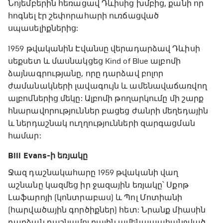
Նոյեմբերին հեռացավ Դևիսից խմբից, քանի որ
հոգնել էր շեփորահարի ուռճացված
սպասելիքներից:
1959 թվականին Էվանսը վերադարձավ Դևիսի
սեքսետ և մասնակցեց Kind of Blue ալբոմի
ձայնագրությանը, որը դարձավ բոլոր
ժամանակների լավագույն և ամենավաճառվող
ալբոմներից մեկը: Ալբոմի թողարկումը մի շարք
հնարավորություններ բացեց ժանրի մեղեդային
և ներդաշնակ ուղղությունների զարգացման
համար:
Bill Evans-ի եռյակը
Ջազ դաշնակահարը 1959 թվականի վաղ
աշնանը կազմեց իր ջազային եռյակը՝ Սքոթ
Լաֆարոյի (կոնտրաբաս) և Պոլ Մոտիանի
(հարվածային գործիքներ) հետ: Նրանք միասին
դարձան դաշնամուրային ամենապահանջված