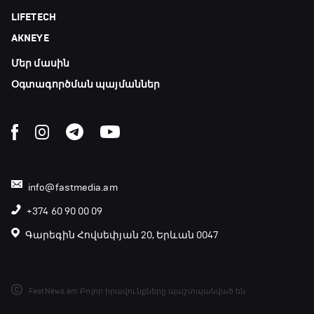
20:20 - 20:45
LIFETECH
AKNEYE
Փ/Ֆ Ամեն ինչ կամ ոչինչ. Մանչեսթեր Սիթի
Մեր մասին
20:45 - 23:25
Օգտագործման պայմաններ
GOAT. Խառը մենամարտեր
23:25 - 23:50
Փ/Ֆ Երազանքի թիմեր
info@fastmedia.am
23:50 - 00:00
+374 60 90 00 09
Գարեգին Հովսեփյան 20, Երևան 0047
FastNews.am Բոլոր իրավունքները պաշտպանված են