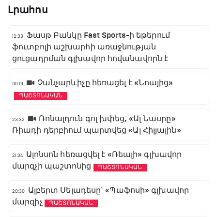
Լրահոս
Ֆասթ Բանկը Fast Sports-ի եթերում
12:33
ֆուտբոլի աշխարհի առաջնության
ցուցադրման գլխավոր հովանավորն է
Չանչարևիչը հեռացել է «Նոայից»
00:01
ՊԱՇՏՈՆԱԿԱՆ
Ռոնալդուն գոլ խփեց, «Ալ Նասրը»
23:32
Ռիադի դերբիում պարտվեց «Ալ Հիլյալին»
Ալոնսոն հեռացվել է «Ռեալի» գլխավոր
21:34
մարզչի պաշտոնից
ՊԱՇՏՈՆԱԿԱՆ
Ալբերտ Սելադեսը` «Պաֆոսի» գլխավոր
20:30
մարզիչ
ՊԱՇՏՈՆԱԿԱՆ