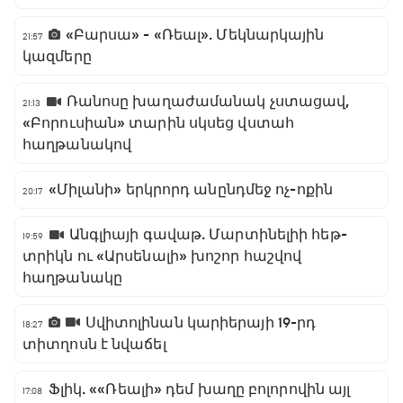
«Բարսա» - «Ռեալ». Մեկնարկային
21:57
կազմերը
Ռանոսը խաղաժամանակ չստացավ,
21:13
«Բորուսիան» տարին սկսեց վստահ
հաղթանակով
«Միլանի» երկրորդ անընդմեջ ոչ-ոքին
20:17
Անգլիայի գավաթ. Մարտինելիի հեթ-
19:59
տրիկն ու «Արսենալի» խոշոր հաշվով
հաղթանակը
Սվիտոլինան կարիերայի 19-րդ
18:27
տիտղոսն է նվաճել
Ֆլիկ. ««Ռեալի» դեմ խաղը բոլորովին այլ
17:08