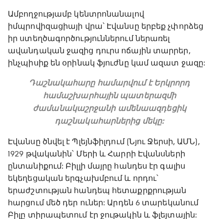
Ամբողջությամբ կենտրոնանալով
իմպրովիզացիայի վրա՝ Էվանսը երբեք չփորձեց
իր ստեղծագործություններում ներառել
ավանդական ջազից դուրս ոճային տարրեր,
ինչպիսիք են օրինակ ֆյուժնը կամ ազատ ջազը:
Դաշնակահարը համարվում է Երկրորդ
համաշխարհային պատերազմի
ժամանակաշրջանի ամենաազդեցիկ
դաշնակահարներից մեկը:
Էվանսը ծնվել է Պլեյնֆիլդում (Նյու Ջերսի, ԱՄՆ),
1929 թվականին՝ Մերի և Հարրի Էվանսների
ընտանիքում: Բիլլի մայրը հանդես էր գալիս
եկեղեցական երգչախմբում և որդու՝
երաժշտության հանդեպ հետաքրքրության
հարցում մեծ դեր ուներ: Արդեն 6 տարեկանում
Բիլը տիրապետում էր ջութակին և ֆլեյտային: