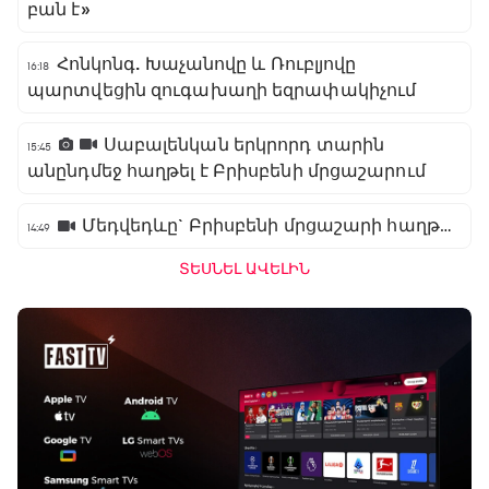
բան է»
Հոնկոնգ. Խաչանովը և Ռուբլյովը
16:18
պարտվեցին զուգախաղի եզրափակիչում
Սաբալենկան երկրորդ տարին
15:45
անընդմեջ հաղթել է Բրիսբենի մրցաշարում
Մեդվեդևը` Բրիսբենի մրցաշարի հաղթող
14:49
ՏԵՍՆԵԼ ԱՎԵԼԻՆ