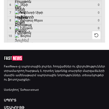
14:30 - 15:00
Գիրինգ Ափ
15:00 - 15:30
Ֆորմուլա 1. Բելգիայի Գրան Պրի. Մրցարշավ
15:30 - 17:25
ԱԱ-2026, Փլեյ-օֆֆ, 1/4 եզրափակիչ.
Արգենտինա - Շվեյցարիա
FastNews
-ը սպորտային լուրեր, հոդվածներ ու վերլուծություններ
տրամադրող հարթակ է, որտեղ կգտնեք տարբեր մարզաձևերի
17:25 - 20:10
մասին ամենաթարմ սպորտային նորություններ, տեսանյութեր
ու ֆոտոշարքեր։
Լա լիգայի ստադիոնները
20:10 - 20:20
Ստեղծող՝ Softconstruct
ՍՊՈՐՏ
Անպարտելի. Ալեքս Ֆերգյուսոն
ՄՇԱԿՈՒՅԹ