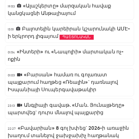
«Ալաշկերտը» մարզական հավաք
19:53
կանցկացնի Անթալիայում
Բալոտելին կարեիրան կշարունակի ԱՄԷ-
13:51
ի երկրորդ լիգայում
ՊԱՇՏՈՆԱԿԱՆ
«Ինտերի» ու «Նապոլիի» մարտական ոչ-
01:54
ոքին
«Բարսան» համառ ու գոլառատ
01:03
պայքարում հաղթեց «Ռեալին»` դառնալով
Իսպանիայի Սուպերգավաթակիր
Անգլիայի գավաթ. «Ման. Յունայթեդը»
23:13
պարտվեց` դուրս մնալով պայքարից
«Բավարիան» 8 գոլ խփեց` 2026-ի առաջին
22:27
խաղում տանելով ջախջախիչ հաղթանակ