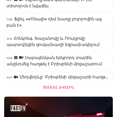
18:27
տիտղոսն է նվաճել
Ֆլիկ. ««Ռեալի» դեմ խաղը բոլորովին այլ
17:08
բան է»
Հոնկոնգ. Խաչանովը և Ռուբլյովը
16:18
պարտվեցին զուգախաղի եզրափակիչում
Սաբալենկան երկրորդ տարին
15:45
անընդմեջ հաղթել է Բրիսբենի մրցաշարում
Մեդվեդևը` Բրիսբենի մրցաշարի հաղթող
14:49
ՏԵՍՆԵԼ ԱՎԵԼԻՆ