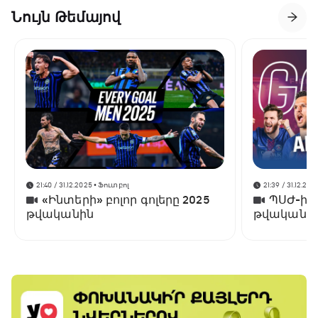
Նույն Թեմայով
21:40 / 31.12.2025
• Ֆուտբոլ
21:39 / 31.12.202
«Ինտերի» բոլոր գոլերը 2025
ՊՍԺ-ի բ
թվականին
թվականի