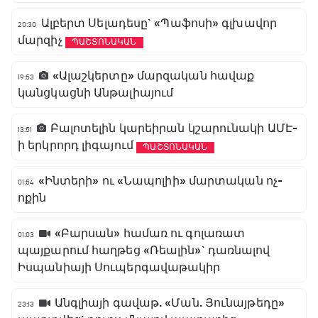
Ալբերտ Սելադեսը` «Պաֆոսի» գլխավոր
20:30
մարզիչ
ՊԱՇՏՈՆԱԿԱՆ
«Ալաշկերտը» մարզական հավաք
19:53
կանցկացնի Անթալիայում
Բալոտելին կարեիրան կշարունակի ԱՄԷ-
13:51
ի երկրորդ լիգայում
ՊԱՇՏՈՆԱԿԱՆ
«Ինտերի» ու «Նապոլիի» մարտական ոչ-
01:54
ոքին
«Բարսան» համառ ու գոլառատ
01:03
պայքարում հաղթեց «Ռեալին»` դառնալով
Իսպանիայի Սուպերգավաթակիր
Անգլիայի գավաթ. «Ման. Յունայթեդը»
23:13