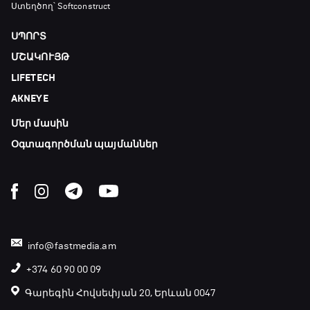
Փ/Ֆ Ամեն ինչ կամ ոչինչ. Մանչեսթեր Սիթի
Ստեղծող՝ Softconstruct
20:45 - 23:25
ՍՊՈՐՏ
ՄՇԱԿՈՒՅԹ
GOAT. Խառը մենամարտեր
LIFETECH
23:25 - 23:50
AKNEYE
Մեր մասին
Փ/Ֆ Երազանքի թիմեր
23:50 - 00:00
Օգտագործման պայմաններ
info@fastmedia.am
+374 60 90 00 09
Գարեգին Հովսեփյան 20, Երևան 0047