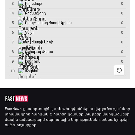
15:00 - 15:30
Ֆորմուլա 1. Բելգիայի Գրան Պրի. Մրցարշավ
15:30 - 17:25
ԱԱ-2026, Փլեյ-օֆֆ, 1/4 եզրափակիչ.
Արգենտինա - Շվեյցարիա
17:25 - 20:10
Լա լիգայի ստադիոնները
20:10 - 20:20
Անպարտելի. Ալեքս Ֆերգյուսոն
FastNews
-ը սպորտային լուրեր, հոդվածներ ու վերլուծություններ
տրամադրող հարթակ է, որտեղ կգտնեք տարբեր մարզաձևերի
20:20 - 20:45
մասին ամենաթարմ սպորտային նորություններ, տեսանյութեր
ու ֆոտոշարքեր։