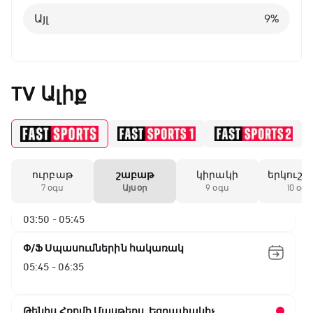
Այլ
9
%
TV Ալիք
ԱԱ-2026, Փլեյ-օֆֆ, 1/16 եզրափակիչ.
Գերմանիա - Պարագվայ
00:55 - 03:50
ուրբաթ
շաբաթ
կիրակի
երկուշա
ԱԱ-2026, Փլեյ-օֆֆ, 1/16 եզրափակիչ.
7 օգս
Այսօր
9 օգս
10 օգս
Ֆրանսիա - Շվեդիա
03:50 - 05:45
Փ/Ֆ Սպասումներին հակառակ
05:45 - 06:35
Թենիս Հռոմի Մասթերս. Եզրափակիչ