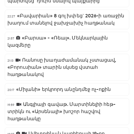
պարտվեց` դուրս մնալով պայքարից
«Բավարիան» 8 գոլ խփեց` 2026-ի առաջին
22:27
խաղում տանելով ջախջախիչ հաղթանակ
«Բարսա» - «Ռեալ». Մեկնարկային
21:57
կազմերը
Ռանոսը խաղաժամանակ չստացավ,
21:13
«Բորուսիան» տարին սկսեց վստահ
հաղթանակով
«Միլանի» երկրորդ անընդմեջ ոչ-ոքին
20:17
Անգլիայի գավաթ. Մարտինելիի հեթ-
19:59
տրիկն ու «Արսենալի» խոշոր հաշվով
հաղթանակը
Սվիտոլինան կարիերայի 19-րդ