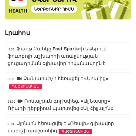
Լրահոս
Ֆասթ Բանկը Fast Sports-ի եթերում
12:33
ֆուտբոլի աշխարհի առաջնության
ցուցադրման գլխավոր հովանավորն է
Չանչարևիչը հեռացել է «Նոայից»
00:01
ՊԱՇՏՈՆԱԿԱՆ
Ռոնալդուն գոլ խփեց, «Ալ Նասրը»
23:32
Ռիադի դերբիում պարտվեց «Ալ Հիլյալին»
Ալոնսոն հեռացվել է «Ռեալի» գլխավոր
21:34
մարզչի պաշտոնից
ՊԱՇՏՈՆԱԿԱՆ