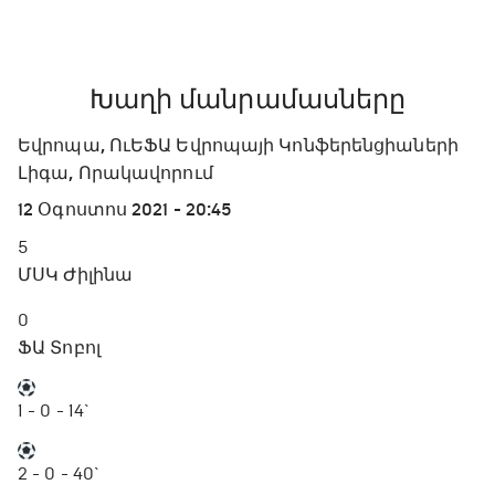
Խաղի մանրամասները
Եվրոպա, ՈւԵՖԱ Եվրոպայի Կոնֆերենցիաների
Լիգա, Որակավորում
12 Օգոստոս 2021 - 20:45
5
ՄՍԿ Ժիլինա
0
ՖԱ Տոբոլ
1 - 0
- 14`
2 - 0
- 40`