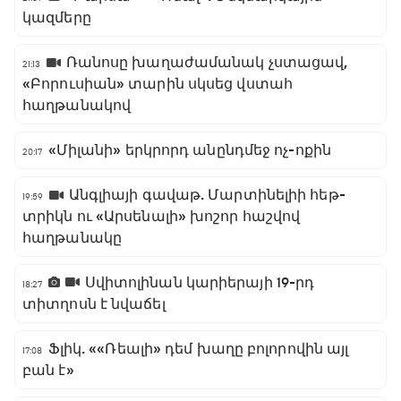
կազմերը
Ռանոսը խաղաժամանակ չստացավ,
21:13
«Բորուսիան» տարին սկսեց վստահ
հաղթանակով
«Միլանի» երկրորդ անընդմեջ ոչ-ոքին
20:17
Անգլիայի գավաթ. Մարտինելիի հեթ-
19:59
տրիկն ու «Արսենալի» խոշոր հաշվով
հաղթանակը
Սվիտոլինան կարիերայի 19-րդ
18:27
տիտղոսն է նվաճել
Ֆլիկ. ««Ռեալի» դեմ խաղը բոլորովին այլ
17:08
բան է»