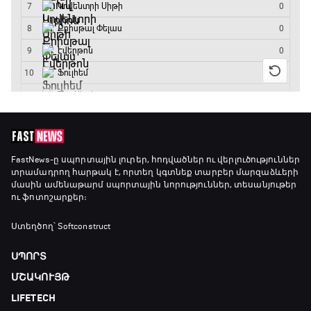
Գիրինգ Ափ
15:00 - 15:30
Ֆորմուլա 1. Բելգիայի Գրան Պրի. Մրցարշավ
15:30 - 17:25
ԱԱ-2026, Փլեյ-օֆֆ, 1/4 եզրափակիչ.
Արգենտինա - Շվեյցարիա
FastNews
-ը սպորտային լուրեր, հոդվածներ ու վերլուծություններ
տրամադրող հարթակ է, որտեղ կգտնեք տարբեր մարզաձևերի
17:25 - 20:10
մասին ամենաթարմ սպորտային նորություններ, տեսանյութեր
ու ֆոտոշարքեր։
Լա լիգայի ստադիոնները
20:10 - 20:20
Ստեղծող՝ Softconstruct
ՍՊՈՐՏ
Անպարտելի. Ալեքս Ֆերգյուսոն
ՄՇԱԿՈՒՅԹ
20:20 - 20:45
LIFETECH