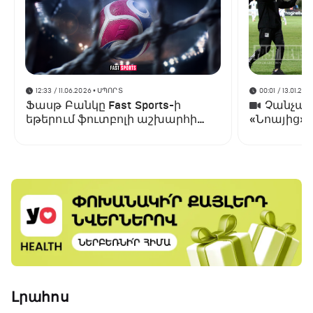
12:33 / 11.06.2026
• ՍՊՈՐՏ
00:01 / 13.01.202
Ֆասթ Բանկը Fast Sports-ի
Չանչարև
եթերում ֆուտբոլի աշխարհի
«Նոայից»
առաջնության ցուցադրման
գլխավոր հովանավորն է
Լրահոս