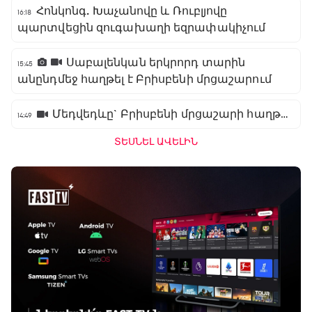
Հոնկոնգ. Խաչանովը և Ռուբլյովը
16:18
պարտվեցին զուգախաղի եզրափակիչում
Սաբալենկան երկրորդ տարին
15:45
անընդմեջ հաղթել է Բրիսբենի մրցաշարում
Մեդվեդևը` Բրիսբենի մրցաշարի հաղթող
14:49
ՏԵՍՆԵԼ ԱՎԵԼԻՆ