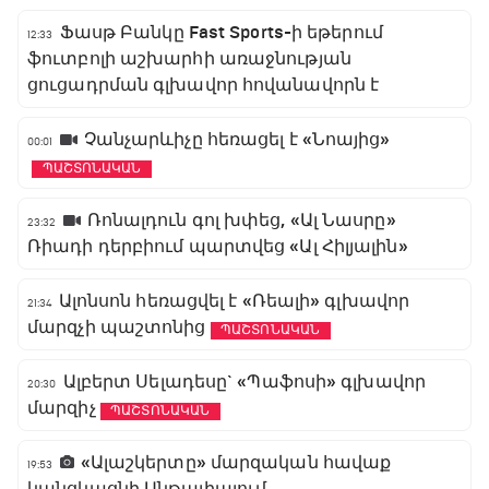
Ֆասթ Բանկը Fast Sports-ի եթերում
12:33
ֆուտբոլի աշխարհի առաջնության
ցուցադրման գլխավոր հովանավորն է
Չանչարևիչը հեռացել է «Նոայից»
00:01
ՊԱՇՏՈՆԱԿԱՆ
Ռոնալդուն գոլ խփեց, «Ալ Նասրը»
23:32
Ռիադի դերբիում պարտվեց «Ալ Հիլյալին»
Ալոնսոն հեռացվել է «Ռեալի» գլխավոր
21:34
մարզչի պաշտոնից
ՊԱՇՏՈՆԱԿԱՆ
Ալբերտ Սելադեսը` «Պաֆոսի» գլխավոր
20:30
մարզիչ
ՊԱՇՏՈՆԱԿԱՆ
«Ալաշկերտը» մարզական հավաք
19:53
կանցկացնի Անթալիայում