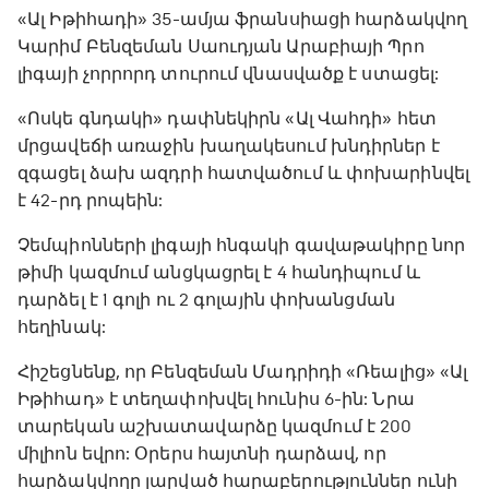
«Ալ Իթիհադի» 35-ամյա ֆրանսիացի հարձակվող
Կարիմ Բենզեման Սաուդյան Արաբիայի Պրո
լիգայի չորրորդ տուրում վնասվածք է ստացել:
«Ոսկե գնդակի» դափնեկիրն «Ալ Վահդի» հետ
մրցավեճի առաջին խաղակեսում խնդիրներ է
զգացել ձախ ազդրի հատվածում և փոխարինվել
է 42-րդ րոպեին:
Չեմպիոնների լիգայի հնգակի գավաթակիրը նոր
թիմի կազմում անցկացրել է 4 հանդիպում և
դարձել է 1 գոլի ու 2 գոլային փոխանցման
հեղինակ:
Հիշեցնենք, որ Բենզեման Մադրիդի «Ռեալից» «Ալ
Իթիհադ» է տեղափոխվել հունիս 6-ին: Նրա
տարեկան աշխատավարձը կազմում է 200
միլիոն եվրո: Օրերս հայտնի դարձավ, որ
հարձակվողը լարված հարաբերություններ ունի