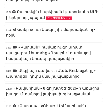
Բալոտելին կարեիրան կշարունակի ԱՄԷ-
13:51
ի երկրորդ լիգայում
ՊԱՇՏՈՆԱԿԱՆ
«Ինտերի» ու «Նապոլիի» մարտական ոչ-
01:54
ոքին
«Բարսան» համառ ու գոլառատ
01:03
պայքարում հաղթեց «Ռեալին»` դառնալով
Իսպանիայի Սուպերգավաթակիր
Անգլիայի գավաթ. «Ման. Յունայթեդը»
23:13
պարտվեց` դուրս մնալով պայքարից
«Բավարիան» 8 գոլ խփեց` 2026-ի առաջին
22:27
խաղում տանելով ջախջախիչ հաղթանակ
«Բարսա» - «Ռեալ». Մեկնարկային
21:57