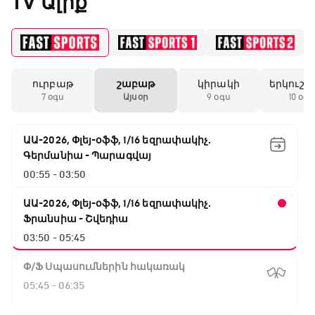
TV Ալիք
ուրբաթ
շաբաթ
կիրակի
երկուշա
7 օգս
Այսօր
9 օգս
10 օգս
ԱԱ-2026, Փլեյ-օֆֆ, 1/16 եզրափակիչ.
Գերմանիա - Պարագվայ
00:55 - 03:50
ԱԱ-2026, Փլեյ-օֆֆ, 1/16 եզրափակիչ.
Ֆրանսիա - Շվեդիա
03:50 - 05:45
Փ/Ֆ Սպասումներին հակառակ
05:45 - 06:35