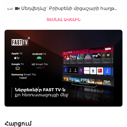
Մեդվեդևը` Բրիսբենի մրցաշարի հաղթող
14:49
ՏԵՍՆԵԼ ԱՎԵԼԻՆ
Հարցում