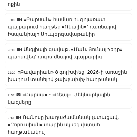
ոքին
«Բարսան» համառ ու գոլառատ
01:03
պայքարում հաղթեց «Ռեալին»` դառնալով
Իսպանիայի Սուպերգավաթակիր
Անգլիայի գավաթ. «Ման. Յունայթեդը»
23:13
պարտվեց` դուրս մնալով պայքարից
«Բավարիան» 8 գոլ խփեց` 2026-ի առաջին
22:27
խաղում տանելով ջախջախիչ հաղթանակ
«Բարսա» - «Ռեալ». Մեկնարկային
21:57
կազմերը
Ռանոսը խաղաժամանակ չստացավ,
21:13
«Բորուսիան» տարին սկսեց վստահ
հաղթանակով