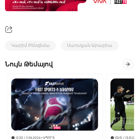
Կարիմ Բենզեմա
Սաուդյան Արաբիա
Նույն Թեմայով
12:33 / 11.06.2026
• ՍՊՈՐՏ
00:01 / 13.01.202