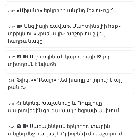
«Միլանի» երկրորդ անընդմեջ ոչ-ոքին
20:17
Անգլիայի գավաթ. Մարտինելիի հեթ-
19:59
տրիկն ու «Արսենալի» խոշոր հաշվով
հաղթանակը
Սվիտոլինան կարիերայի 19-րդ
18:27
տիտղոսն է նվաճել
Ֆլիկ. ««Ռեալի» դեմ խաղը բոլորովին այլ
17:08
բան է»
Հոնկոնգ. Խաչանովը և Ռուբլյովը
16:18
պարտվեցին զուգախաղի եզրափակիչում
Սաբալենկան երկրորդ տարին
15:45
անընդմեջ հաղթել է Բրիսբենի մրցաշարում