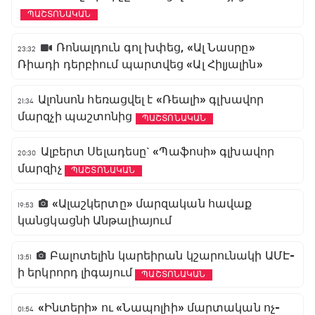
ՊԱՇՏՈՆԱԿԱՆ
Ռոնալդուն գոլ խփեց, «Ալ Նասրը»
23:32
Ռիադի դերբիում պարտվեց «Ալ Հիլյալին»
Ալոնսոն հեռացվել է «Ռեալի» գլխավոր
21:34
մարզչի պաշտոնից
ՊԱՇՏՈՆԱԿԱՆ
Ալբերտ Սելադեսը` «Պաֆոսի» գլխավոր
20:30
մարզիչ
ՊԱՇՏՈՆԱԿԱՆ
«Ալաշկերտը» մարզական հավաք
19:53
կանցկացնի Անթալիայում
Բալոտելին կարեիրան կշարունակի ԱՄԷ-
13:51
ի երկրորդ լիգայում
ՊԱՇՏՈՆԱԿԱՆ
«Ինտերի» ու «Նապոլիի» մարտական ոչ-
01:54