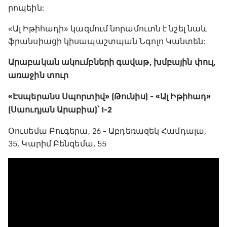
րոպեին:
«Ալ Իթիհադի» կազմում նորամուտն է նշել նաև
ֆրանսիացի կիսապաշտպան Նգոլո Կանտեն:
Արաբական ակումբների գավաթ, խմբային փուլ,
առաջին տուր
«Էսպերանս Սպորտիվ» (Թունիս) - «Ալ Իթիհադ»
(Սաուդյան Արաբիա)՝ 1-2
Օուսեմա Բուգերա, 26 - Աբդեռազեկ Համդալա,
35, Կարիմ Բենզեմա, 55