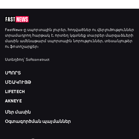
Առագաստանավային սպորտ
18:10 - 18:40
Լա լիգայի ստադիոնները
FastNews
-ը սպորտային լուրեր, հոդվածներ ու վերլուծություններ
տրամադրող հարթակ է, որտեղ կգտնեք տարբեր մարզաձևերի
18:40 - 18:50
մասին ամենաթարմ սպորտային նորություններ, տեսանյութեր
ու ֆոտոշարքեր։
ԱԱ-2026, Փլեյ-օֆֆ, 3-րդ տեղի խաղ.
Ստեղծող՝ Softconstruct
Ֆրանսիա - Անգլիա
18:50 - 21:10
ՍՊՈՐՏ
ՄՇԱԿՈՒՅԹ
Փ/Ֆ Ամեն ինչ կամ ոչինչ. Մանչեսթեր Սիթի
LIFETECH
21:10 - 23:45
AKNEYE
Մեր մասին
Մշակույթ և ֆուտբոլ
23:45 - 00:00
Օգտագործման պայմաններ