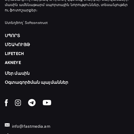
մասին ամենաթարմ սպորտային նորություններ, տեսանյութեր
ու ֆոտոշարքեր։
Ստեղծող՝ Softconstruct
ՍՊՈՐՏ
ՄՇԱԿՈՒՅԹ
LIFETECH
AKNEYE
Մեր մասին
Օգտագործման պայմաններ
info@fastmedia.am