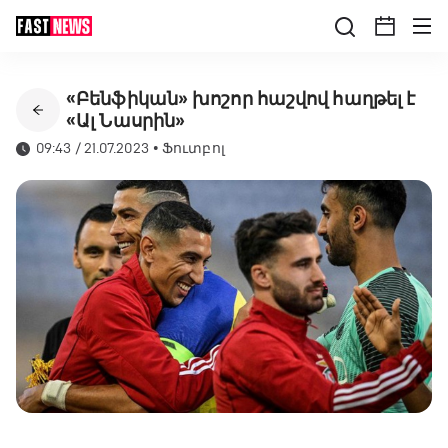
«Բենֆիկան» խոշոր հաշվով հաղթել է
«Ալ Նասրին»
09:43 / 21.07.2023
•
Ֆուտբոլ