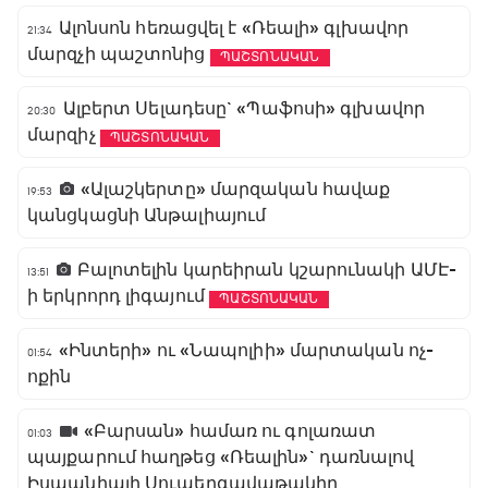
Ալոնսոն հեռացվել է «Ռեալի» գլխավոր
21:34
մարզչի պաշտոնից
ՊԱՇՏՈՆԱԿԱՆ
Ալբերտ Սելադեսը` «Պաֆոսի» գլխավոր
20:30
մարզիչ
ՊԱՇՏՈՆԱԿԱՆ
«Ալաշկերտը» մարզական հավաք
19:53
կանցկացնի Անթալիայում
Բալոտելին կարեիրան կշարունակի ԱՄԷ-
13:51
ի երկրորդ լիգայում
ՊԱՇՏՈՆԱԿԱՆ
«Ինտերի» ու «Նապոլիի» մարտական ոչ-
01:54
ոքին
«Բարսան» համառ ու գոլառատ
01:03
պայքարում հաղթեց «Ռեալին»` դառնալով
Իսպանիայի Սուպերգավաթակիր