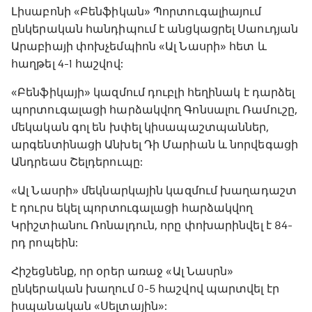
Լիսաբոնի «Բենֆիկան» Պորտուգալիայում
ընկերական հանդիպում է անցկացրել Սաուդյան
Արաբիայի փոխչեմպիոն «Ալ Նասրի» հետ և
հաղթել 4-1 հաշվով:
«Բենֆիկայի» կազմում դուբլի հեղինակ է դարձել
պորտուգալացի հարձակվող Գոնսալու Ռամուշը,
մեկական գոլ են խփել կիսապաշտպաններ,
արգենտինացի Անխել Դի Մարիան և նորվեգացի
Անդրեաս Շելդերուպը:
«Ալ Նասրի» մեկնարկային կազմում խաղադաշտ
է դուրս եկել պորտուգալացի հարձակվող
Կրիշտիանու Ռոնալդուն, որը փոխարինվել է 84-
րդ րոպեին:
Հիշեցնենք, որ օրեր առաջ «Ալ Նասրն»
ընկերական խաղում 0-5 հաշվով պարտվել էր
իսպանական «Սելտային»: