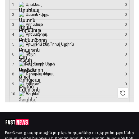
19:10 - 21:30
ԱԱ-2026, Փլեյ-օֆֆ, եզրափակիչ. Իսպանիա -
Արգենտինա
21:30 - 00:00
FastNews
-ը սպորտային լուրեր, հոդվածներ ու վերլուծություններ
տրամադրող հարթակ է, որտեղ կգտնեք տարբեր մարզաձևերի