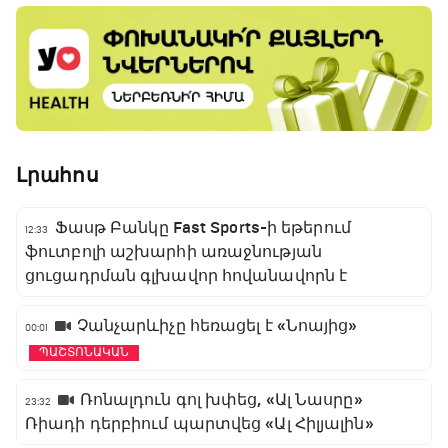
Լրահոս
Ֆասթ Բանկը Fast Sports-ի եթերում
12:33
ֆուտբոլի աշխարհի առաջնության
ցուցադրման գլխավոր հովանավորն է
Չանչարևիչը հեռացել է «Նոայից»
00:01
ՊԱՇՏՈՆԱԿԱՆ
Ռոնալդուն գոլ խփեց, «Ալ Նասրը»
23:32
Ռիադի դերբիում պարտվեց «Ալ Հիլյալին»