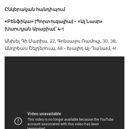
Ընկերական հանդիպում
«Բենֆիկա» (Պորտուգալիա) - «Ալ Նասր»
(Սաուդյան Արաբիա)՝ 4-1
Անխել Դի Մարիա, 22, Գոնսալու Ռամուշ, 30, 38,
Անդրեաս Շելդերուպ, 68 - Խալիդ Ալ-Ղանամ, 41