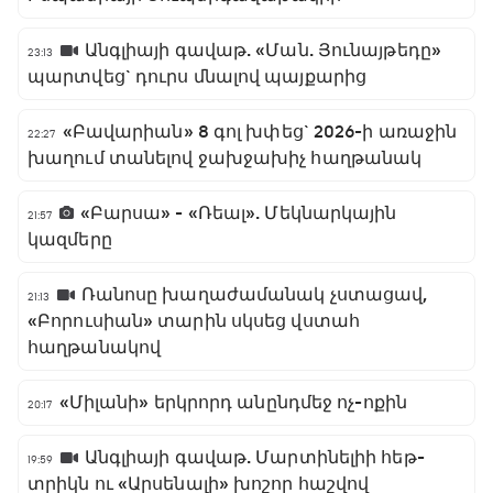
Անգլիայի գավաթ. «Ման. Յունայթեդը»
23:13
պարտվեց` դուրս մնալով պայքարից
«Բավարիան» 8 գոլ խփեց` 2026-ի առաջին
22:27
խաղում տանելով ջախջախիչ հաղթանակ
«Բարսա» - «Ռեալ». Մեկնարկային
21:57
կազմերը
Ռանոսը խաղաժամանակ չստացավ,
21:13
«Բորուսիան» տարին սկսեց վստահ
հաղթանակով
«Միլանի» երկրորդ անընդմեջ ոչ-ոքին
20:17
Անգլիայի գավաթ. Մարտինելիի հեթ-
19:59
տրիկն ու «Արսենալի» խոշոր հաշվով