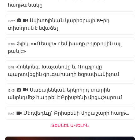
հաղթանակը
Սվիտոլինան կարիերայի 19-րդ
18:27
տիտղոսն է նվաճել
Ֆլիկ. ««Ռեալի» դեմ խաղը բոլորովին այլ
17:08
բան է»
Հոնկոնգ. Խաչանովը և Ռուբլյովը
16:18
պարտվեցին զուգախաղի եզրափակիչում
Սաբալենկան երկրորդ տարին
15:45
անընդմեջ հաղթել է Բրիսբենի մրցաշարում
Մեդվեդևը` Բրիսբենի մրցաշարի հաղթող
14:49
ՏԵՍՆԵԼ ԱՎԵԼԻՆ