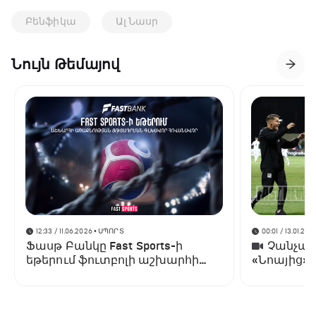
Բենֆիկա
Ալ Նասր
Նույն Թեմայով
12:33 / 11.06.2026
• ՍՊՈՐՏ
00:01 / 13.01.202
Ֆասթ Բանկը Fast Sports-ի
Չանչարև
եթերում ֆուտբոլի աշխարհի
«Նոայից»
առաջնության ցուցադրման
գլխավոր հովանավորն է