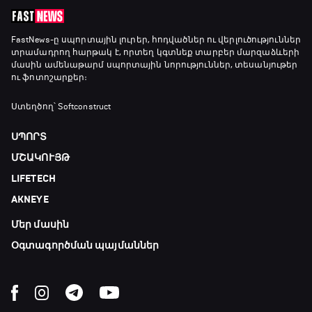
Լա լիգայի ստադիոնները
19:30 - 19:40
FastNews
-ը սպորտային լուրեր, հոդվածներ ու վերլուծություններ
տրամադրող հարթակ է, որտեղ կգտնեք տարբեր մարզաձևերի
մասին ամենաթարմ սպորտային նորություններ, տեսանյութեր
ու ֆոտոշարքեր։
Գիրինգ Ափ
19:40 - 20:10
Ստեղծող՝ Softconstruct
ՍՊՈՐՏ
Ֆուտբոլի ազգեր
ՄՇԱԿՈՒՅԹ
20:10 - 21:00
LIFETECH
AKNEYE
Փ/Ֆ Մաքս Ֆերստապեն. Չեմպիոնի
անատոմիա
Մեր մասին
21:00 - 23:20
Օգտագործման պայմաններ
Առագաստանավային սպորտ
23:20 - 23:45