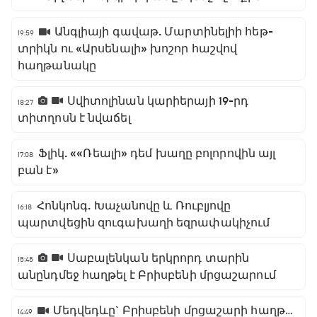
Անգլիայի գավաթ. Մարտինելիի հեթ-
19:59
տրիկն ու «Արսենալի» խոշոր հաշվով
հաղթանակը
Սվիտոլինան կարիերայի 19-րդ
18:27
տիտղոսն է նվաճել
Ֆլիկ. ««Ռեալի» դեմ խաղը բոլորովին այլ
17:08
բան է»
Հոնկոնգ. Խաչանովը և Ռուբլյովը
16:18
պարտվեցին զուգախաղի եզրափակիչում
Սաբալենկան երկրորդ տարին
15:45
անընդմեջ հաղթել է Բրիսբենի մրցաշարում
Մեդվեդևը` Բրիսբենի մրցաշարի հաղթող
14:49