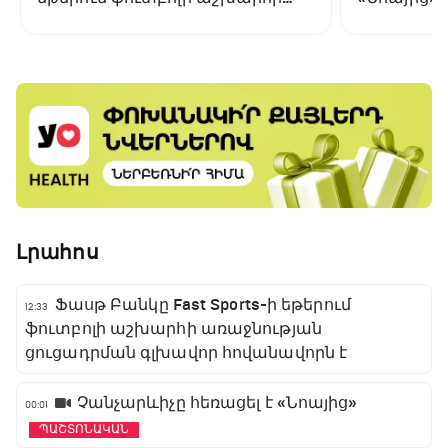
առաջնության ցուցադրման
գլխավոր հովանավորն է
Լրահոս
Ֆասթ Բանկը Fast Sports-ի եթերում
12:33
ֆուտբոլի աշխարհի առաջնության
ցուցադրման գլխավոր հովանավորն է
Չանչարևիչը հեռացել է «Նոայից»
00:01
ՊԱՇՏՈՆԱԿԱՆ