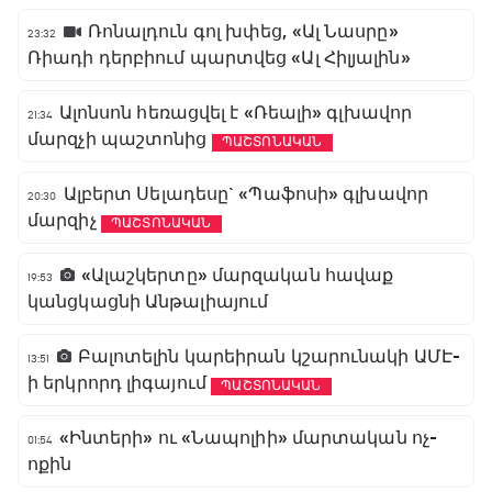
Ռոնալդուն գոլ խփեց, «Ալ Նասրը»
23:32
Ռիադի դերբիում պարտվեց «Ալ Հիլյալին»
Ալոնսոն հեռացվել է «Ռեալի» գլխավոր
21:34
մարզչի պաշտոնից
ՊԱՇՏՈՆԱԿԱՆ
Ալբերտ Սելադեսը` «Պաֆոսի» գլխավոր
20:30
մարզիչ
ՊԱՇՏՈՆԱԿԱՆ
«Ալաշկերտը» մարզական հավաք
19:53
կանցկացնի Անթալիայում
Բալոտելին կարեիրան կշարունակի ԱՄԷ-
13:51
ի երկրորդ լիգայում
ՊԱՇՏՈՆԱԿԱՆ
«Ինտերի» ու «Նապոլիի» մարտական ոչ-
01:54
ոքին