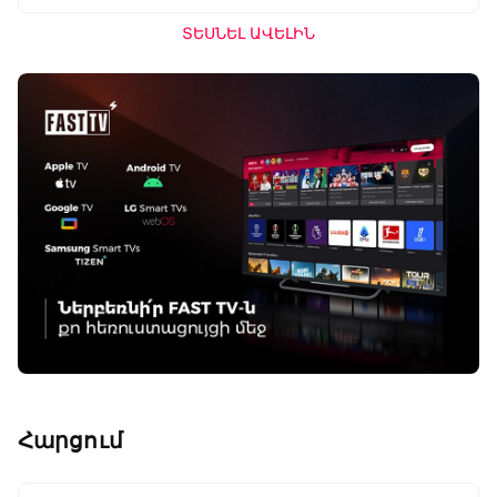
ՏԵՍՆԵԼ ԱՎԵԼԻՆ
Հարցում