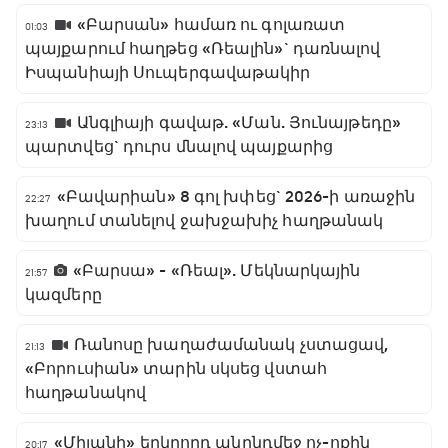
«Բարսան» համառ ու գոլառատ
01:03
պայքարում հաղթեց «Ռեալին»` դառնալով
Իսպանիայի Սուպերգավաթակիր
Անգլիայի գավաթ. «Ման. Յունայթեդը»
23:13
պարտվեց` դուրս մնալով պայքարից
«Բավարիան» 8 գոլ խփեց` 2026-ի առաջին
22:27
խաղում տանելով ջախջախիչ հաղթանակ
«Բարսա» - «Ռեալ». Մեկնարկային
21:57
կազմերը
Ռանոսը խաղաժամանակ չստացավ,
21:13
«Բորուսիան» տարին սկսեց վստահ
հաղթանակով
«Միլանի» երկրորդ անընդմեջ ոչ-ոքին
20:17