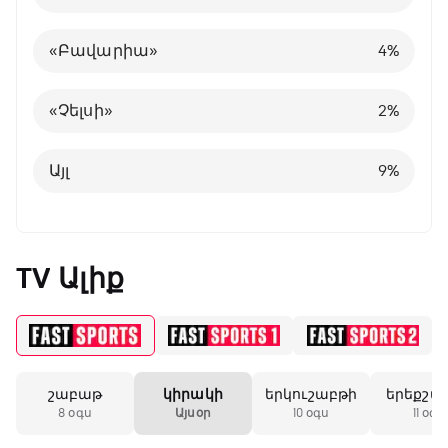
Այլ
Պորտուգալիա
24
8
%
%
«Բավարիա»
4
%
Բելգիա
1
%
«Չելսի»
2
%
Այլ
8
%
Այլ
9
%
TV Ալիք
շաբաթ
կիրակի
երկուշաբթի
երեքշա
8 օգս
Այսօր
10 օգս
11 օգս