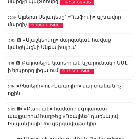
մարզչի պաշտոնից
ՊԱՇՏՈՆԱԿԱՆ
Ալբերտ Սելադեսը` «Պաֆոսի» գլխավոր
20:30
մարզիչ
ՊԱՇՏՈՆԱԿԱՆ
«Ալաշկերտը» մարզական հավաք
19:53
կանցկացնի Անթալիայում
Բալոտելին կարեիրան կշարունակի ԱՄԷ-
13:51
ի երկրորդ լիգայում
ՊԱՇՏՈՆԱԿԱՆ
«Ինտերի» ու «Նապոլիի» մարտական ոչ-
01:54
ոքին
«Բարսան» համառ ու գոլառատ
01:03
պայքարում հաղթեց «Ռեալին»` դառնալով
Իսպանիայի Սուպերգավաթակիր