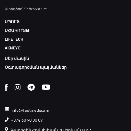
Ստեղծող՝ Softconstruct
ՍՊՈՐՏ
ՄՇԱԿՈՒՅԹ
LIFETECH
AKNEYE
Մեր մասին
Օգտագործման պայմաններ
info@fastmedia.am
+374 60 90 00 09
Գարեգին Հովսեփյան 20, Երևան 0047