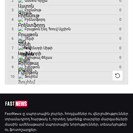
FastNews
-ը սպորտային լուրեր, հոդվածներ ու վերլուծություններ
տրամադրող հարթակ է, որտեղ կգտնեք տարբեր մարզաձևերի
մասին ամենաթարմ սպորտային նորություններ, տեսանյութեր
ու ֆոտոշարքեր։