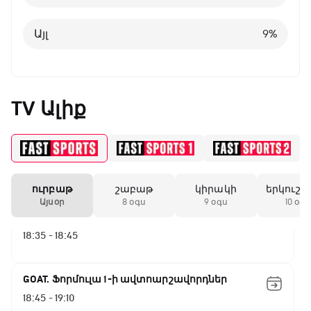
13:20 - 15:20
Այլ
8
%
GOAT. Ռեգբի
Այլ
9
%
15:20 - 15:45
ԱԱ-2026, Փլեյ-օֆֆ, կիսաեզրափակիչ.
TV Ալիք
Ֆրանսիա - Իսպանիա
15:45 - 17:40
Փ/Ֆ Ակումբների աշխարհ
17:40 - 18:35
ուրբաթ
շաբաթ
կիրակի
երկուշա
Այսօր
8 օգս
9 օգս
10 օգս
Լա լիգայի ստադիոնները
18:35 - 18:45
GOAT. Ֆորմուլա 1-ի ավտոարշավորդներ
18:45 - 19:10