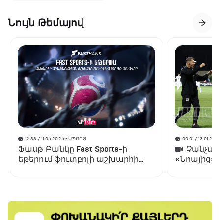
Նույն Թեմայով
12:33 / 11.06.2026
• ՍՊՈՐՏ
00:01 / 13.01.202
Ֆասթ Բանկը Fast Sports-ի
Չանչարև
եթերում ֆուտբոլի աշխարհի
«Նոայից»
առաջնության ցուցադրման
գլխավոր հովանավորն է