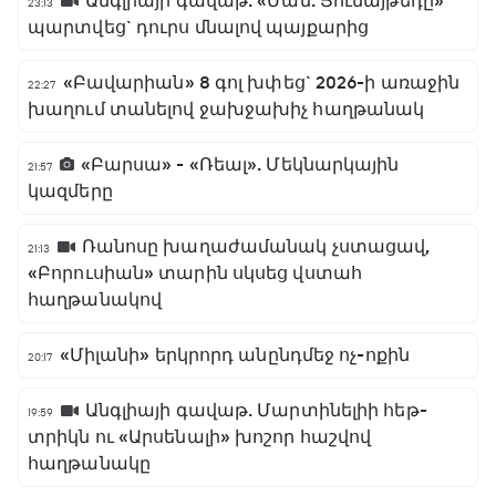
Անգլիայի գավաթ. «Ման. Յունայթեդը»
23:13
պարտվեց` դուրս մնալով պայքարից
«Բավարիան» 8 գոլ խփեց` 2026-ի առաջին
22:27
խաղում տանելով ջախջախիչ հաղթանակ
«Բարսա» - «Ռեալ». Մեկնարկային
21:57
կազմերը
Ռանոսը խաղաժամանակ չստացավ,
21:13
«Բորուսիան» տարին սկսեց վստահ
հաղթանակով
«Միլանի» երկրորդ անընդմեջ ոչ-ոքին
20:17
Անգլիայի գավաթ. Մարտինելիի հեթ-
19:59
տրիկն ու «Արսենալի» խոշոր հաշվով
հաղթանակը