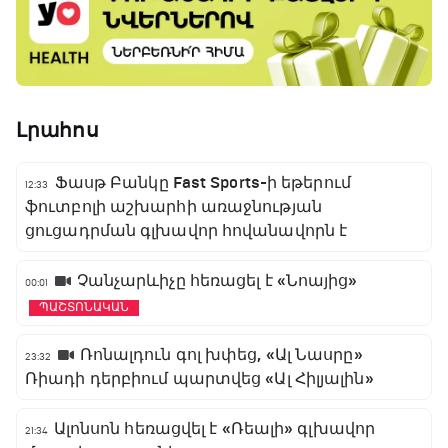
Լրահոս
Ֆասթ Բանկը Fast Sports-ի եթերում
12:33
ֆուտբոլի աշխարհի առաջնության
ցուցադրման գլխավոր հովանավորն է
Չանչարևիչը հեռացել է «Նոայից»
00:01
ՊԱՇՏՈՆԱԿԱՆ
Ռոնալդուն գոլ խփեց, «Ալ Նասրը»
23:32
Ռիադի դերբիում պարտվեց «Ալ Հիլյալին»
Ալոնսոն հեռացվել է «Ռեալի» գլխավոր
21:34