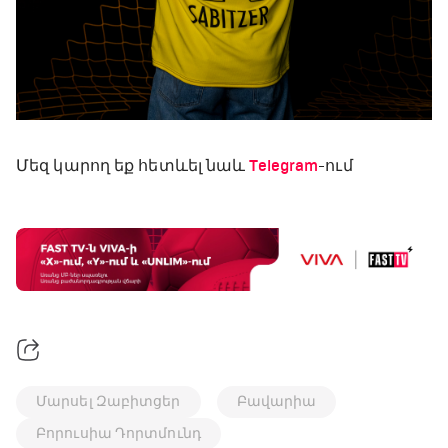
Մեզ կարող եք հետևել նաև
Telegram
-ում
Մարսել Զաբիտցեր
Բավարիա
Բորուսիա Դորտմունդ