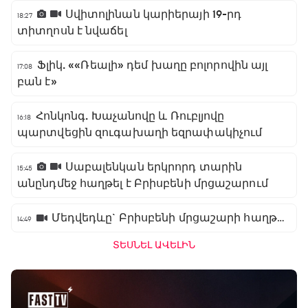
Սվիտոլինան կարիերայի 19-րդ
18:27
տիտղոսն է նվաճել
Ֆլիկ. ««Ռեալի» դեմ խաղը բոլորովին այլ
17:08
բան է»
Հոնկոնգ. Խաչանովը և Ռուբլյովը
16:18
պարտվեցին զուգախաղի եզրափակիչում
Սաբալենկան երկրորդ տարին
15:45
անընդմեջ հաղթել է Բրիսբենի մրցաշարում
Մեդվեդևը` Բրիսբենի մրցաշարի հաղթող
14:49
ՏԵՍՆԵԼ ԱՎԵԼԻՆ