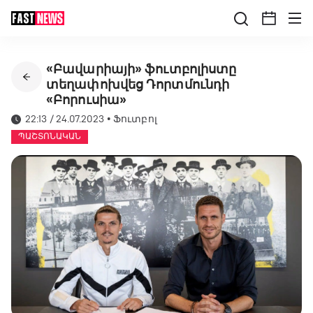
«Բավարիայի» ֆուտբոլիստը
տեղափոխվեց Դորտմունդի
«Բորուսիա»
22:13 / 24.07.2023
•
Ֆուտբոլ
ՊԱՇՏՈՆԱԿԱՆ