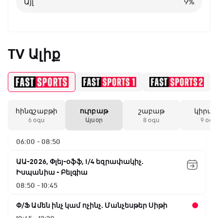
Այլ
9
%
00:00 - 02:45
ԱԱ-2026, Փլեյ-օֆֆ, 1/4 եզրափակիչ.
Արգենտինա - Շվեյցարիա
TV Ալիք
02:45 - 05:25
Փ/Ֆ Սպասումներին հակառակ
05:25 - 06:00
հինգշաբթի
ուրբաթ
շաբաթ
կիրա
ԱԱ-2026, Փլեյ-օֆֆ, 1/16 եզրափակիչ.
6 օգս
Այսօր
8 օգս
9 օգս
Ավստրալիա - Եգիպտոս
06:00 - 08:50
ԱԱ-2026, Փլեյ-օֆֆ, 1/4 եզրափակիչ.
Իսպանիա - Բելգիա
08:50 - 10:45
Փ/Ֆ Ամեն ինչ կամ ոչինչ. Մանչեսթեր Սիթի