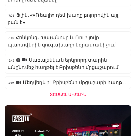
տիտղոսն է նվաճել
Ֆլիկ. ««Ռեալի» դեմ խաղը բոլորովին այլ
17:08
բան է»
Հոնկոնգ. Խաչանովը և Ռուբլյովը
16:18
պարտվեցին զուգախաղի եզրափակիչում
Սաբալենկան երկրորդ տարին
15:45
անընդմեջ հաղթել է Բրիսբենի մրցաշարում
Մեդվեդևը` Բրիսբենի մրցաշարի հաղթող
14:49
ՏԵՍՆԵԼ ԱՎԵԼԻՆ