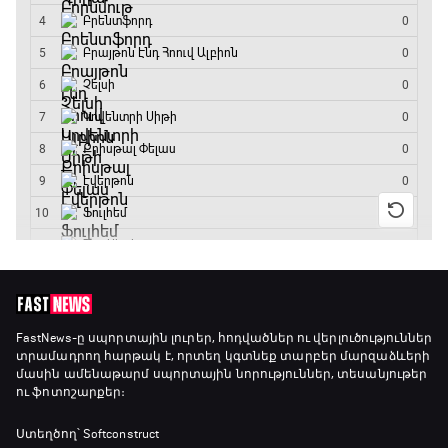
18:35 - 18:45
GOAT. Ֆորմուլա 1-ի ավտոարշավորդներ
18:45 - 19:10
Ֆորմուլա 1. Հունգարիայի Գրան Պրի.
Մրցարշավ
19:10 - 21:30
ԱԱ-2026, Փլեյ-օֆֆ, եզրափակիչ. Իսպանիա -
Արգենտինա
21:30 - 00:00
FastNews
-ը սպորտային լուրեր, հոդվածներ ու վերլուծություններ
տրամադրող հարթակ է, որտեղ կգտնեք տարբեր մարզաձևերի
մասին ամենաթարմ սպորտային նորություններ, տեսանյութեր
ու ֆոտոշարքեր։
Ստեղծող՝ Softconstruct