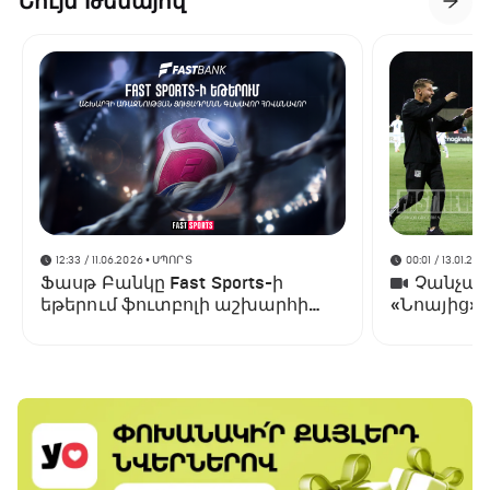
Նույն Թեմայով
12:33 / 11.06.2026
• ՍՊՈՐՏ
00:01 / 13.01.202
Ֆասթ Բանկը Fast Sports-ի
Չանչարև
եթերում ֆուտբոլի աշխարհի
«Նոայից»
առաջնության ցուցադրման
գլխավոր հովանավորն է