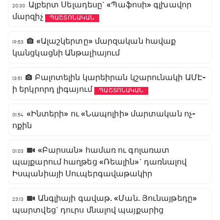
Ալբերտ Սելադեսը` «Պաֆոսի» գլխավոր
20:30
մարզիչ
ՊԱՇՏՈՆԱԿԱՆ
«Ալաշկերտը» մարզական հավաք
19:53
կանցկացնի Անթալիայում
Բալոտելին կարեիրան կշարունակի ԱՄԷ-
13:51
ի երկրորդ լիգայում
ՊԱՇՏՈՆԱԿԱՆ
«Ինտերի» ու «Նապոլիի» մարտական ոչ-
01:54
ոքին
«Բարսան» համառ ու գոլառատ
01:03
պայքարում հաղթեց «Ռեալին»` դառնալով
Իսպանիայի Սուպերգավաթակիր
Անգլիայի գավաթ. «Ման. Յունայթեդը»
23:13
պարտվեց` դուրս մնալով պայքարից