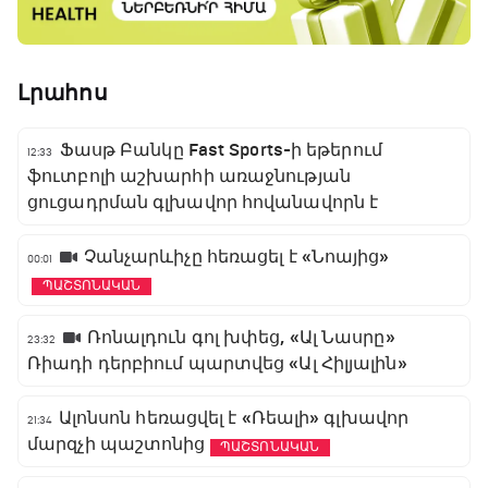
Լրահոս
Ֆասթ Բանկը Fast Sports-ի եթերում
12:33
ֆուտբոլի աշխարհի առաջնության
ցուցադրման գլխավոր հովանավորն է
Չանչարևիչը հեռացել է «Նոայից»
00:01
ՊԱՇՏՈՆԱԿԱՆ
Ռոնալդուն գոլ խփեց, «Ալ Նասրը»
23:32
Ռիադի դերբիում պարտվեց «Ալ Հիլյալին»
Ալոնսոն հեռացվել է «Ռեալի» գլխավոր
21:34
մարզչի պաշտոնից
ՊԱՇՏՈՆԱԿԱՆ