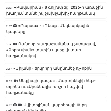
«Բավարիան» 8 գոլ խփեց` 2026-ի առաջին
22:27
խաղում տանելով ջախջախիչ հաղթանակ
«Բարսա» - «Ռեալ». Մեկնարկային
21:57
կազմերը
Ռանոսը խաղաժամանակ չստացավ,
21:13
«Բորուսիան» տարին սկսեց վստահ
հաղթանակով
«Միլանի» երկրորդ անընդմեջ ոչ-ոքին
20:17
Անգլիայի գավաթ. Մարտինելիի հեթ-
19:59
տրիկն ու «Արսենալի» խոշոր հաշվով
հաղթանակը
Սվիտոլինան կարիերայի 19-րդ
18:27